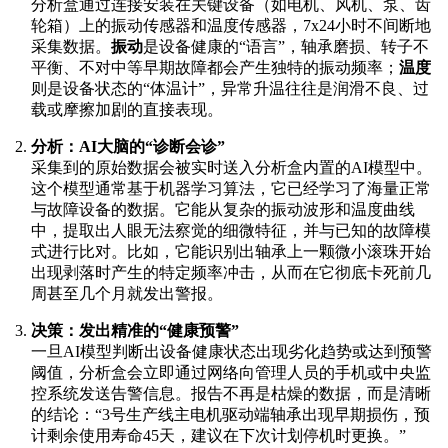
分析盒通过连接安装在关键设备（如电机、风机、泵、齿
轮箱）上的振动传感器和温度传感器，7x24小时不间断地
采集数据。
振动
是设备健康的“语言”，轴承磨损、转子不
平衡、不对中等早期故障都会产生独特的振动频率；
温度
则是设备状态的“体温计”，异常升温往往是润滑不良、过
载或摩擦加剧的直接表现。
分析：AI大脑的“诊断会诊”
采集到的原始数据会被实时送入分析盒内置的AI模型中。
这个模型通常基于机器学习算法，它已经学习了海量正常
与故障设备的数据。它能从复杂的振动波形和温度曲线
中，提取出人眼无法察觉的细微特征，并与已知的故障模
式进行比对。比如，它能识别出轴承上一颗微小滚珠开始
出现剥落时产生的特定频率冲击，从而在它彻底卡死前几
周甚至几个月就发出警报。
决策：发出精准的“健康预警”
一旦AI模型判断出设备健康状态出现劣化趋势或达到预警
阈值，分析盒会立即通过网络向管理人员的手机或中央监
控系统发送告警信息。报告不再是枯燥的数据，而是清晰
的结论：“3号生产线主电机驱动端轴承出现早期损伤，预
计剩余使用寿命45天，建议在下次计划停机时更换。”