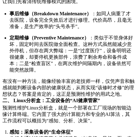
让我们先看清传统维修模式的困境。
事后维修（Breakdown Maintenance）
：如同人病重了才
去医院，设备完全失效后才进行修理。代价高昂，且毫无
准备，是生产效率的“头号杀手”。
定期维修（Preventive Maintenance）
：类似于不管身体好
坏，固定时间去医院做全面检查。这种方式虽然能减少意
外停机，但存在两大弊端：一是“过度医疗”，设备明明还
很健康，却要停机更换部件，浪费了剩余寿命和备件成
本；二是“检查盲区”，在两次维护间隔期内，设备依然可
能突然故障。
有没有一种方法，能像经验丰富的老技师一样，仅凭声音和触
感就能判断设备内部的健康状态，从而实现“该修时才修”的理
想状态？答案是肯定的，这正是预测性维护的用武之地。
二、 Linux分析盒：工业设备的“AI健康管家”
预测性维护Linux分析盒，就是一个部署在工厂现场的智能边
缘计算终端。它内置了强大的计算能力和专业的AI算法，其
工作流程可以概括为“感知、分析、决策”。
感知：采集设备的“生命体征”