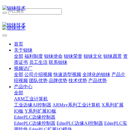
首页
关于钡铼
全部
福利制度
钡铼使命
钡铼荣誉
钡铼文化
钡铼愿景
资
质证书
员工生活
联系钡铼
视频访厂
全部
公司介绍视频
快速选型视频
全球化的钡铼
产品介
绍视频
团队优势
品牌优势
技术优势
产品优势
产品中心
全部
ARM工业计算机
工业边缘AI控制器
ARMxy系列工业计算机
X系列扩展
IO板
Y系列扩展IO板
EdgePLC边缘控制器
EdgePLC边缘控制器
EdgePLC边缘AI控制器
EdgePLC实
用软件
EdgePLC扩展I/O模块