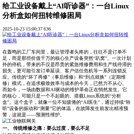
给工业设备戴上“AI听诊器”：一台Linux
分析盒如何扭转维修困局
2025-10-23 15:00:37
636
在轰鸣的工厂车间里，最让管理者头疼的，往往不是订单不
足，而是那些价值千万的核心生产设备突然“趴窝”。一次计划
外的停机，带来的不仅是昂贵的紧急维修费用和生产线停滞的
损失，更可能引发订单延误、客户信任危机等一系列连锁反
应。传统的“坏了再修”（事后维修）和“到点就换”（定期维
修）模式，在追求极致效率与成本的今天，已然力不从心。
而如今，一场由数据和AI驱动的维护革命正在悄然发生。它
的核心，可能只是一个不起眼的、搭载Linux系统的“分析
盒”。这个盒子，就像一位不知疲倦的“AI医生”，通过持续“聆
听”设备的振动和“测量”它的体温，在故障发生前发出精准预
警，这就是——预测性维护。
一、 传统维修之痛：要么过度，要么不足