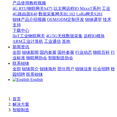
产品使用教程视频
4G RTU物联网关S475
以太网远程IO MxxxT系列
工业
4G路由器R40
数据采集网关BL102
LoRa网关S281
钡铼产品介绍视频
OEM/ODM定制开发
钡铼课堂
技术
支持
下载中心
IIoT工业物联网关
4G/5G无线数据采集
远程IO模块
ARM工业计算机
工业通信
其他
新闻资讯
全部
钡铼新闻
国内参展
国外参展
行业动态
物联百科
行
业标准
物联网协会
智能制造协会
联系钡铼
全部
钡铼简介
钡铼海外
部分用户
钡铼法务
社会招聘
校
园招聘
联系钡铼
English
首页
解决方案
智能制造