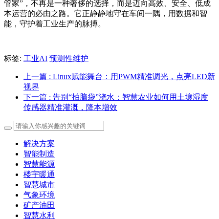
管家”，不再是一种奢侈的选择，而是迈向高效、安全、低成
本运营的必由之路。它正静静地守在车间一隅，用数据和智
能，守护着工业生产的脉搏。
标签:
工业AI
预测性维护
上一篇
: Linux赋能舞台：用PWM精准调光，点亮LED新
视界
下一篇
: 告别“拍脑袋”浇水：智慧农业如何用土壤湿度
传感器精准灌溉，降本增效
解决方案
智能制造
智慧能源
楼宇暖通
智慧城市
气象环境
矿产油田
智慧水利