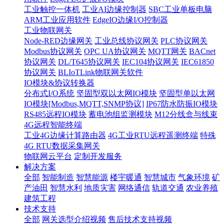
工业触控一体机
工业AI边缘控制器
SBC工业单板电脑
ARM工业应用软件
EdgeIO边缘I/O控制器
工业物联网关
Node-RED边缘网关
工业总线协议网关
PLC协议网关
Modbus协议网关
OPC UA协议网关
MQTT网关
BACnet
协议网关
DL/T645协议网关
IEC104协议网关
IEC61850
协议网关
BLIoTLink物联网关软件
IO模块&协议转换器
分布式I/O系统
坚固型双以太网IO模块
坚固型单以太网
IO模块[Modbus,MQTT,SNMP协议]
IP67防水防振IO模块
RS485远程IO模块
蓄电池组监测模块
M12分线盒与线束
4G远程智能终端
工业4G边缘计算路由器
4G工业RTU远程遥测终端
特殊
4G RTU数据采集网关
物联网云平台
定制开发服务
解决方案
全部
智能制造
智慧能源
楼宇暖通
智慧城市
气象环境
矿
产油田
智慧水利
地质灾害
网络通信
轨道交通
农业养殖
建筑工程
技术支持
全部
网关选型介绍视频
售后技术支持视频