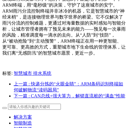
ARM终端，用“毫秒级”的决策，守护了这座城市的安宁。
ARM雨污分流控制终端并非冰冷的机器，它是智慧城市的“神
经末梢”，是连接物理世界与数字世界的桥梁。它不仅解决了
雨污分流的控制难题，更通过对海量数据的实时感知与智能分
析，让城市管理者拥有了预见未来的能力——预见每一次暴雨
的风险，精准调度每一滴水的去向。从“人防”到“技防”，
从“被动抢险”到“主动预警”，ARM终端正在用一种更智能、
更可靠、更高效的方式，重塑城市地下生命线的管理体系，让
我们离“无感防汛”的智慧城市愿景，更近一步。
标签:
智慧城市
排水系统
上一篇
: 快递分拣的“火眼金睛”：ARM条码识别终端如
何破解物流“读码困局”
下一篇
: CAN总线+强大算力，解锁直流桩的“满血”性能
解决方案
智能制造