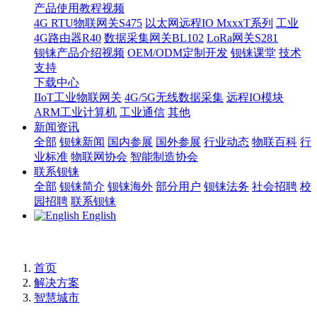
产品使用教程视频
4G RTU物联网关S475
以太网远程IO MxxxT系列
工业
4G路由器R40
数据采集网关BL102
LoRa网关S281
钡铼产品介绍视频
OEM/ODM定制开发
钡铼课堂
技术
支持
下载中心
IIoT工业物联网关
4G/5G无线数据采集
远程IO模块
ARM工业计算机
工业通信
其他
新闻资讯
全部
钡铼新闻
国内参展
国外参展
行业动态
物联百科
行
业标准
物联网协会
智能制造协会
联系钡铼
全部
钡铼简介
钡铼海外
部分用户
钡铼法务
社会招聘
校
园招聘
联系钡铼
English
首页
解决方案
智慧城市