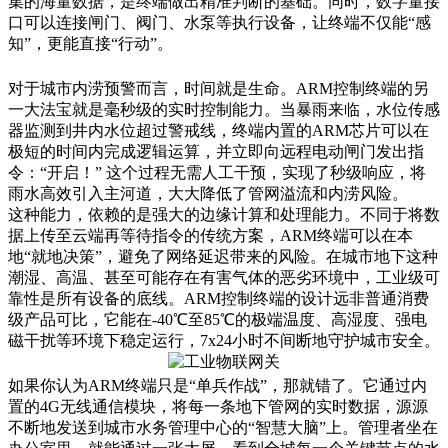
集的海量数据，是终端做出精准判断的基础。同时，数字量接
口可以连接闸门、阀门、水泵等执行设备，让终端不仅能“感
知”，更能直接“行动”。
对于城市内涝预警而言，
时间就是生命
。ARM控制终端的另
一大法宝就是
毫秒级的实时控制能力
。当暴雨来临，水位传感
器监测到井内水位超过警戒线，终端内置的ARM芯片可以在
极短的时间内完成逻辑运算，并立即向远程电动闸门发出指
令：“开启！” 这个过程无需人工干预，实现了秒级响应，将
雨水高效引入主河道，大大降低了管网溢流和内涝风险。
这种能力，依赖的是强大的边缘计算和处理能力。不同于将数
据上传至云端再等待指令的传统方案，ARM终端可以在本
地“就地决策”，避免了网络延迟带来的风险。在城市地下这种
潮湿、高温、甚至可能存在有害气体的恶劣环境中，
工业级可
靠性
是所有设备的底线。ARM控制终端的设计远非普通消费
级产品可比，它能在-40℃至85℃的极端温度、高湿度、强电
磁干扰等环境下稳定运行，7x24小时不间断地守护城市安全。
如果你认为ARM终端只是“单兵作战”，那就错了。它通过内
置的
4G无线通信模块
，将每一条地下管网的实时数据，源源
不断地发送到城市水务管理中心的“智慧大脑”上。管理者坐在