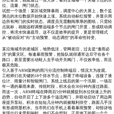
办公室里，就能通过一张大屏，看到全城每一个关键节点的水
位、流量、闸门状态。
试想一个场景：某区域突降暴雨，调度中心的大屏上，数个监
测点的水位数据开始快速上涨。系统自动标红报警，并显示周
边所有闸门的实时状态。调度员无需翻阅厚厚的图纸，只需轻
点鼠标，就能远程调整远端多个节点的闸门开度，形成联动调
控，将涝水快速疏导。这不仅是效率的提升，更是管理模式
从“被动应对”向“主动预警、动态调控”的革命性转变。
某沿海城市的老城区，地势低洼，管网老旧，过去是“逢雨必
涝”的重灾区。每逢暴雨预警，抢险队就得通宵达旦守在各个
路口，甚至需要出动蛙人去手动开关阀门，不仅效率低，而且
极其危险。
引入基于ARM架构的雨污分流控制终端后，情况大为改观。
工程师们在关键的18个排水节点，部署了终端设备，连接了液
位计、雨量计和智能闸门。系统上线后的第一个汛期，一场百
年一遇的暴雨来袭。传统时段，积水会在30分钟内漫过路面。
而这一次，ARM终端在降雨后5分钟就捕捉到水位快速上升的
趋势，自动开启了上下游多个溢流闸门，并联动启动了周边两
座提升泵站。积水在短短几分钟内就被顺利排空，路面几乎没
有形成明显积水。当市民们在手机上看着暴雨预警，却惊讶地
发现出行未受影响时，他们不会想到，正是地下的那一个个