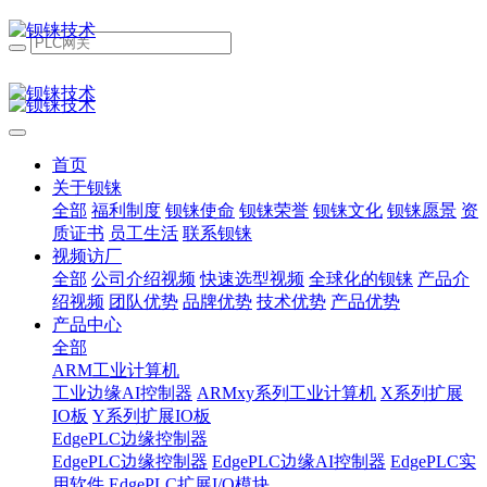
首页
关于钡铼
全部
福利制度
钡铼使命
钡铼荣誉
钡铼文化
钡铼愿景
资
质证书
员工生活
联系钡铼
视频访厂
全部
公司介绍视频
快速选型视频
全球化的钡铼
产品介
绍视频
团队优势
品牌优势
技术优势
产品优势
产品中心
全部
ARM工业计算机
工业边缘AI控制器
ARMxy系列工业计算机
X系列扩展
IO板
Y系列扩展IO板
EdgePLC边缘控制器
EdgePLC边缘控制器
EdgePLC边缘AI控制器
EdgePLC实
用软件
EdgePLC扩展I/O模块