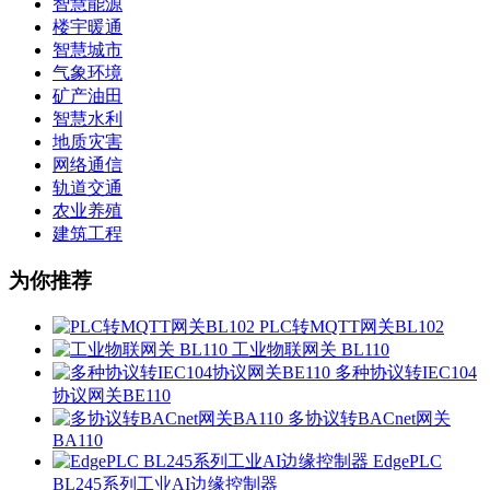
智慧能源
楼宇暖通
智慧城市
气象环境
矿产油田
智慧水利
地质灾害
网络通信
轨道交通
农业养殖
建筑工程
为你推荐
PLC转MQTT网关BL102
工业物联网关 BL110
多种协议转IEC104
协议网关BE110
多协议转BACnet网关
BA110
EdgePLC
BL245系列工业AI边缘控制器