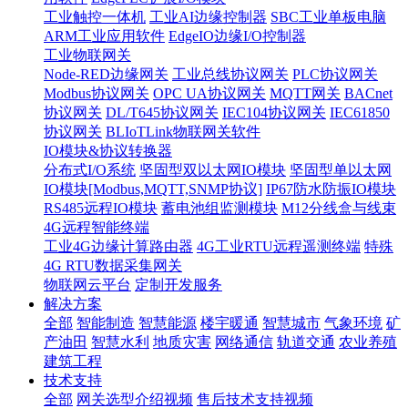
工业触控一体机
工业AI边缘控制器
SBC工业单板电脑
ARM工业应用软件
EdgeIO边缘I/O控制器
工业物联网关
Node-RED边缘网关
工业总线协议网关
PLC协议网关
Modbus协议网关
OPC UA协议网关
MQTT网关
BACnet
协议网关
DL/T645协议网关
IEC104协议网关
IEC61850
协议网关
BLIoTLink物联网关软件
IO模块&协议转换器
分布式I/O系统
坚固型双以太网IO模块
坚固型单以太网
IO模块[Modbus,MQTT,SNMP协议]
IP67防水防振IO模块
RS485远程IO模块
蓄电池组监测模块
M12分线盒与线束
4G远程智能终端
工业4G边缘计算路由器
4G工业RTU远程遥测终端
特殊
4G RTU数据采集网关
物联网云平台
定制开发服务
解决方案
全部
智能制造
智慧能源
楼宇暖通
智慧城市
气象环境
矿
产油田
智慧水利
地质灾害
网络通信
轨道交通
农业养殖
建筑工程
技术支持
全部
网关选型介绍视频
售后技术支持视频