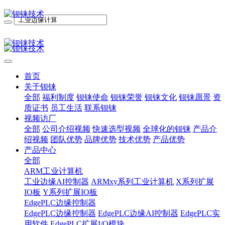
首页
关于钡铼
全部
福利制度
钡铼使命
钡铼荣誉
钡铼文化
钡铼愿景
资
质证书
员工生活
联系钡铼
视频访厂
全部
公司介绍视频
快速选型视频
全球化的钡铼
产品介
绍视频
团队优势
品牌优势
技术优势
产品优势
产品中心
全部
ARM工业计算机
工业边缘AI控制器
ARMxy系列工业计算机
X系列扩展
IO板
Y系列扩展IO板
EdgePLC边缘控制器
EdgePLC边缘控制器
EdgePLC边缘AI控制器
EdgePLC实
用软件
EdgePLC扩展I/O模块