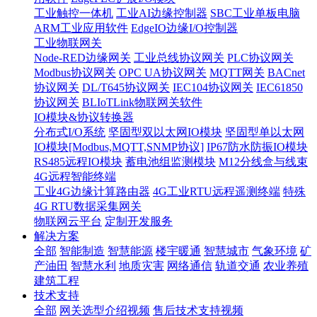
工业触控一体机
工业AI边缘控制器
SBC工业单板电脑
ARM工业应用软件
EdgeIO边缘I/O控制器
工业物联网关
Node-RED边缘网关
工业总线协议网关
PLC协议网关
Modbus协议网关
OPC UA协议网关
MQTT网关
BACnet
协议网关
DL/T645协议网关
IEC104协议网关
IEC61850
协议网关
BLIoTLink物联网关软件
IO模块&协议转换器
分布式I/O系统
坚固型双以太网IO模块
坚固型单以太网
IO模块[Modbus,MQTT,SNMP协议]
IP67防水防振IO模块
RS485远程IO模块
蓄电池组监测模块
M12分线盒与线束
4G远程智能终端
工业4G边缘计算路由器
4G工业RTU远程遥测终端
特殊
4G RTU数据采集网关
物联网云平台
定制开发服务
解决方案
全部
智能制造
智慧能源
楼宇暖通
智慧城市
气象环境
矿
产油田
智慧水利
地质灾害
网络通信
轨道交通
农业养殖
建筑工程
技术支持
全部
网关选型介绍视频
售后技术支持视频