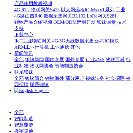
产品使用教程视频
4G RTU物联网关S475
以太网远程IO MxxxT系列
工业
4G路由器R40
数据采集网关BL102
LoRa网关S281
钡铼产品介绍视频
OEM/ODM定制开发
钡铼课堂
技术
支持
下载中心
IIoT工业物联网关
4G/5G无线数据采集
远程IO模块
ARM工业计算机
工业通信
其他
新闻资讯
全部
钡铼新闻
国内参展
国外参展
行业动态
物联百科
行
业标准
物联网协会
智能制造协会
联系钡铼
全部
钡铼简介
钡铼海外
部分用户
钡铼法务
社会招聘
校
园招聘
联系钡铼
English
全部
智能制造
智慧能源
楼宇暖通