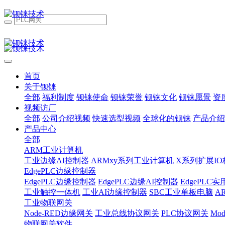
首页
关于钡铼
全部
福利制度
钡铼使命
钡铼荣誉
钡铼文化
钡铼愿景
资
视频访厂
全部
公司介绍视频
快速选型视频
全球化的钡铼
产品介绍
产品中心
全部
ARM工业计算机
工业边缘AI控制器
ARMxy系列工业计算机
X系列扩展IO
EdgePLC边缘控制器
EdgePLC边缘控制器
EdgePLC边缘AI控制器
EdgePLC
工业触控一体机
工业AI边缘控制器
SBC工业单板电脑
A
工业物联网关
Node-RED边缘网关
工业总线协议网关
PLC协议网关
Mo
物联网关软件