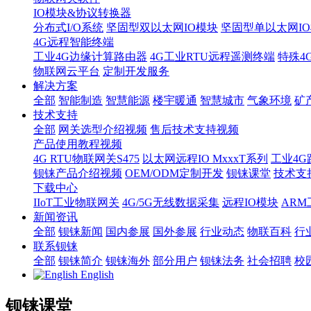
IO模块&协议转换器
分布式I/O系统
坚固型双以太网IO模块
坚固型单以太网IO模块
4G远程智能终端
工业4G边缘计算路由器
4G工业RTU远程遥测终端
特殊4
物联网云平台
定制开发服务
解决方案
全部
智能制造
智慧能源
楼宇暖通
智慧城市
气象环境
矿
技术支持
全部
网关选型介绍视频
售后技术支持视频
产品使用教程视频
4G RTU物联网关S475
以太网远程IO MxxxT系列
工业4G
钡铼产品介绍视频
OEM/ODM定制开发
钡铼课堂
技术支
下载中心
IIoT工业物联网关
4G/5G无线数据采集
远程IO模块
AR
新闻资讯
全部
钡铼新闻
国内参展
国外参展
行业动态
物联百科
行
联系钡铼
全部
钡铼简介
钡铼海外
部分用户
钡铼法务
社会招聘
校
English
钡铼课堂