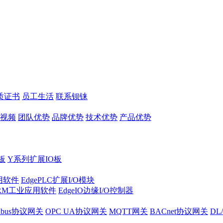
质证书
员工生活
联系钡铼
视频
团队优势
品牌优势
技术优势
产品优势
板
Y系列扩展IO板
实用软件
EdgePLC扩展I/O模块
RM工业应用软件
EdgeIO边缘I/O控制器
dbus协议网关
OPC UA协议网关
MQTT网关
BACnet协议网关
DL