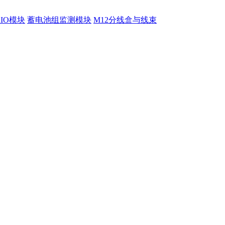
程IO模块
蓄电池组监测模块
M12分线盒与线束