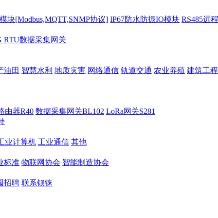
[Modbus,MQTT,SNMP协议]
IP67防水防振IO模块
RS485远
G RTU数据采集网关
产油田
智慧水利
地质灾害
网络通信
轨道交通
农业养殖
建筑工程
路由器R40
数据采集网关BL102
LoRa网关S281
持
M工业计算机
工业通信
其他
业标准
物联网协会
智能制造协会
园招聘
联系钡铼