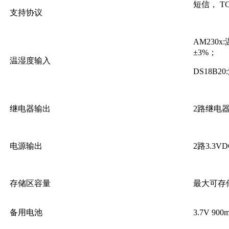
短信， TCP
支持协议
AM230x
±3%；
温湿度输入
DS18B2
继电器输出
2路继电器输
电源输出
2路3.3
存储区容量
最大可存
备用电池
3.7V 90