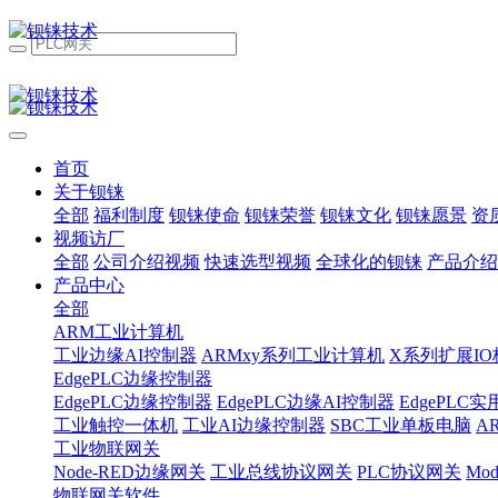
首页
关于钡铼
全部
福利制度
钡铼使命
钡铼荣誉
钡铼文化
钡铼愿景
资
视频访厂
全部
公司介绍视频
快速选型视频
全球化的钡铼
产品介绍
产品中心
全部
ARM工业计算机
工业边缘AI控制器
ARMxy系列工业计算机
X系列扩展IO
EdgePLC边缘控制器
EdgePLC边缘控制器
EdgePLC边缘AI控制器
EdgePLC
工业触控一体机
工业AI边缘控制器
SBC工业单板电脑
A
工业物联网关
Node-RED边缘网关
工业总线协议网关
PLC协议网关
Mo
物联网关软件