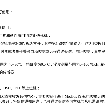
都可使用；
；
单易用；
软件看门狗和硬件看门狗防止假死机；
，逻辑电平3~30V视为常开，其中第1 路数字量输入可作为脉冲
，可通过定时器或者事件关联自动控制或远程通过短信、网络控制，其
~80°C，精确度为0.5°C，湿度测量范围为0~100 %RH, 
输出的传感器；
；
MI、DSC、PLC等上位机；
PLC直接收发短信指令，能监控多个基于Modbus 仪表/电控
讯失败，将短信通知用户，也可通过短信查询主机与从机通讯的