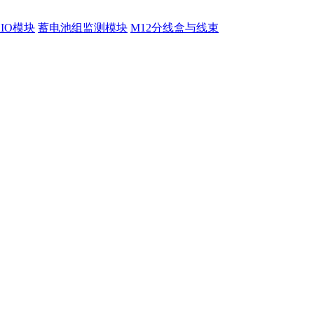
程IO模块
蓄电池组监测模块
M12分线盒与线束