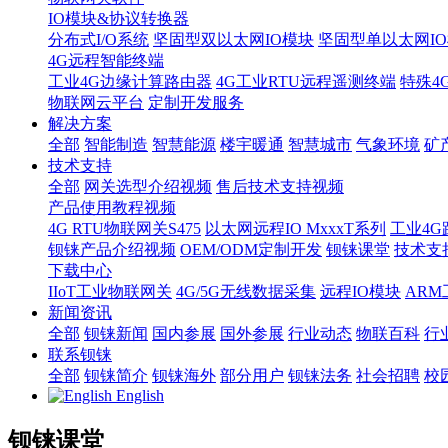
IO模块&协议转换器
分布式I/O系统
坚固型双以太网IO模块
坚固型单以太网IO模块
4G远程智能终端
工业4G边缘计算路由器
4G工业RTU远程遥测终端
特殊4
物联网云平台
定制开发服务
解决方案
全部
智能制造
智慧能源
楼宇暖通
智慧城市
气象环境
矿
技术支持
全部
网关选型介绍视频
售后技术支持视频
产品使用教程视频
4G RTU物联网关S475
以太网远程IO MxxxT系列
工业4G
钡铼产品介绍视频
OEM/ODM定制开发
钡铼课堂
技术支
下载中心
IIoT工业物联网关
4G/5G无线数据采集
远程IO模块
AR
新闻资讯
全部
钡铼新闻
国内参展
国外参展
行业动态
物联百科
行
联系钡铼
全部
钡铼简介
钡铼海外
部分用户
钡铼法务
社会招聘
校
English
钡铼课堂