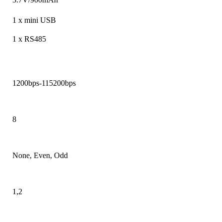
1 x mini USB
1 x RS485
1200bps-115200bps
8
None, Even, Odd
1,2