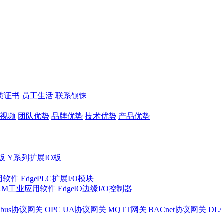
质证书
员工生活
联系钡铼
视频
团队优势
品牌优势
技术优势
产品优势
板
Y系列扩展IO板
实用软件
EdgePLC扩展I/O模块
RM工业应用软件
EdgeIO边缘I/O控制器
dbus协议网关
OPC UA协议网关
MQTT网关
BACnet协议网关
DL