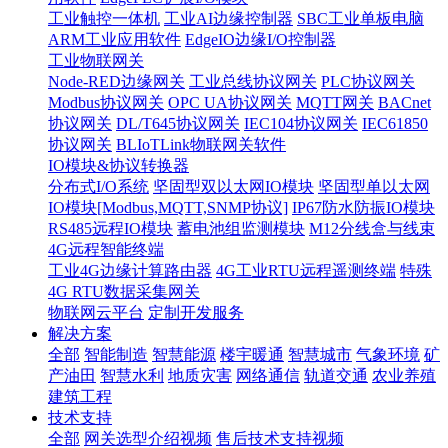
工业触控一体机
工业AI边缘控制器
SBC工业单板电脑
ARM工业应用软件
EdgeIO边缘I/O控制器
工业物联网关
Node-RED边缘网关
工业总线协议网关
PLC协议网关
Modbus协议网关
OPC UA协议网关
MQTT网关
BACnet
协议网关
DL/T645协议网关
IEC104协议网关
IEC61850
协议网关
BLIoTLink物联网关软件
IO模块&协议转换器
分布式I/O系统
坚固型双以太网IO模块
坚固型单以太网
IO模块[Modbus,MQTT,SNMP协议]
IP67防水防振IO模块
RS485远程IO模块
蓄电池组监测模块
M12分线盒与线束
4G远程智能终端
工业4G边缘计算路由器
4G工业RTU远程遥测终端
特殊
4G RTU数据采集网关
物联网云平台
定制开发服务
解决方案
全部
智能制造
智慧能源
楼宇暖通
智慧城市
气象环境
矿
产油田
智慧水利
地质灾害
网络通信
轨道交通
农业养殖
建筑工程
技术支持
全部
网关选型介绍视频
售后技术支持视频