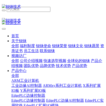
首页
关于钡铼
全部
福利制度
钡铼使命
钡铼荣誉
钡铼文化
钡铼愿景
资
质证书
员工生活
联系钡铼
视频访厂
全部
公司介绍视频
快速选型视频
全球化的钡铼
产品介
绍视频
团队优势
品牌优势
技术优势
产品优势
产品中心
全部
ARM工业计算机
工业边缘AI控制器
ARMxy系列工业计算机
X系列扩展
IO板
Y系列扩展IO板
EdgePLC边缘控制器
EdgePLC边缘控制器
EdgePLC边缘AI控制器
EdgePLC实
用软件
EdgePLC扩展I/O模块