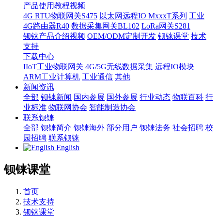
产品使用教程视频
4G RTU物联网关S475
以太网远程IO MxxxT系列
工业
4G路由器R40
数据采集网关BL102
LoRa网关S281
钡铼产品介绍视频
OEM/ODM定制开发
钡铼课堂
技术
支持
下载中心
IIoT工业物联网关
4G/5G无线数据采集
远程IO模块
ARM工业计算机
工业通信
其他
新闻资讯
全部
钡铼新闻
国内参展
国外参展
行业动态
物联百科
行
业标准
物联网协会
智能制造协会
联系钡铼
全部
钡铼简介
钡铼海外
部分用户
钡铼法务
社会招聘
校
园招聘
联系钡铼
English
钡铼课堂
首页
技术支持
钡铼课堂