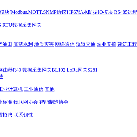
[Modbus,MQTT,SNMP协议]
IP67防水防振IO模块
RS485远
G RTU数据采集网关
产油田
智慧水利
地质灾害
网络通信
轨道交通
农业养殖
建筑工程
路由器R40
数据采集网关BL102
LoRa网关S281
持
M工业计算机
工业通信
其他
业标准
物联网协会
智能制造协会
园招聘
联系钡铼