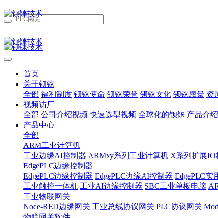
首页
关于钡铼
全部
福利制度
钡铼使命
钡铼荣誉
钡铼文化
钡铼愿景
资
视频访厂
全部
公司介绍视频
快速选型视频
全球化的钡铼
产品介绍
产品中心
全部
ARM工业计算机
工业边缘AI控制器
ARMxy系列工业计算机
X系列扩展IO
EdgePLC边缘控制器
EdgePLC边缘控制器
EdgePLC边缘AI控制器
EdgePLC
工业触控一体机
工业AI边缘控制器
SBC工业单板电脑
A
工业物联网关
Node-RED边缘网关
工业总线协议网关
PLC协议网关
Mo
物联网关软件