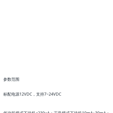
参数范围
标配电源12VDC，支持7~24VDC
低功耗模式下待机<230uA；正常模式下待机10mA~30mA；