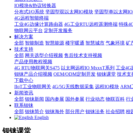
IO模块&协议转换器
分布式I/O系统
坚固型双以太网IO模块
坚固型单以太网IO模块
4G远程智能终端
工业4G边缘计算路由器
4G工业RTU远程遥测终端
特殊4
物联网云平台
定制开发服务
解决方案
全部
智能制造
智慧能源
楼宇暖通
智慧城市
气象环境
矿
技术支持
全部
网关选型介绍视频
售后技术支持视频
产品使用教程视频
4G RTU物联网关S475
以太网远程IO MxxxT系列
工业4G
钡铼产品介绍视频
OEM/ODM定制开发
钡铼课堂
技术支
下载中心
IIoT工业物联网关
4G/5G无线数据采集
远程IO模块
AR
新闻资讯
全部
钡铼新闻
国内参展
国外参展
行业动态
物联百科
行
联系钡铼
全部
钡铼简介
钡铼海外
部分用户
钡铼法务
社会招聘
校
English
钡铼课堂