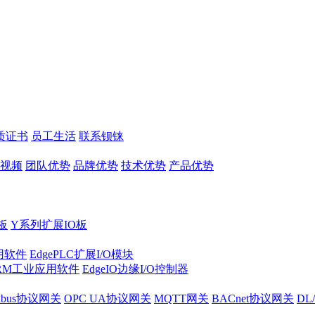
质证书
员工生活
联系钡铼
视频
团队优势
品牌优势
技术优势
产品优势
板
Y系列扩展IO板
实用软件
EdgePLC扩展I/O模块
RM工业应用软件
EdgeIO边缘I/O控制器
dbus协议网关
OPC UA协议网关
MQTT网关
BACnet协议网关
DL