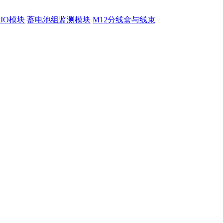
程IO模块
蓄电池组监测模块
M12分线盒与线束