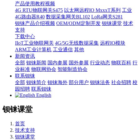
产品使用教程视频
4G RTU物联网关S475
以太网远程IO MxxxT系列
工业
4G路由器R40
数据采集网关BL102
LoRa网关S281
钡铼产品介绍视频
OEM/ODM定制开发
钡铼课堂
技术
支持
下载中心
IIoT工业物联网关
4G/5G无线数据采集
远程IO模块
ARM工业计算机
工业通信
其他
新闻资讯
全部
钡铼新闻
国内参展
国外参展
行业动态
物联百科
行
业标准
物联网协会
智能制造协会
联系钡铼
全部
钡铼简介
钡铼海外
部分用户
钡铼法务
社会招聘
校
园招聘
联系钡铼
English
钡铼课堂
首页
技术支持
钡铼课堂