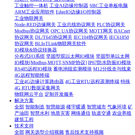
工业触控一体机
工业AI边缘控制器
SBC工业单板电脑
ARM工业应用软件
EdgeIO边缘I/O控制器
工业物联网关
Node-RED边缘网关
工业总线协议网关
PLC协议网关
Modbus协议网关
OPC UA协议网关
MQTT网关
BACnet
协议网关
DL/T645协议网关
IEC104协议网关
IEC61850
协议网关
BLIoTLink物联网关软件
IO模块&协议转换器
分布式I/O系统
坚固型双以太网IO模块
坚固型单以太网
IO模块[Modbus,MQTT,SNMP协议]
IP67防水防振IO模块
RS485远程IO模块
蓄电池组监测模块
M12分线盒与线束
4G远程智能终端
工业4G边缘计算路由器
4G工业RTU远程遥测终端
特殊
4G RTU数据采集网关
物联网云平台
定制开发服务
解决方案
全部
智能制造
智慧能源
楼宇暖通
智慧城市
气象环境
矿
产油田
智慧水利
地质灾害
网络通信
轨道交通
农业养殖
建筑工程
技术支持
全部
网关选型介绍视频
售后技术支持视频