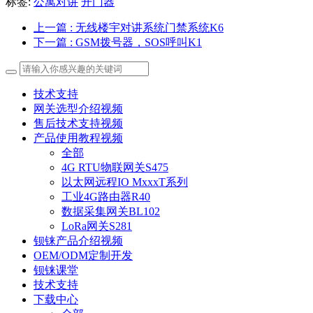
标签:
公寓对讲
开门器
上一篇
: 无线楼宇对讲系统门禁系统K6
下一篇
: GSM拨号器，SOS呼叫K1
技术支持
网关选型介绍视频
售后技术支持视频
产品使用教程视频
全部
4G RTU物联网关S475
以太网远程IO MxxxT系列
工业4G路由器R40
数据采集网关BL102
LoRa网关S281
钡铼产品介绍视频
OEM/ODM定制开发
钡铼课堂
技术支持
下载中心