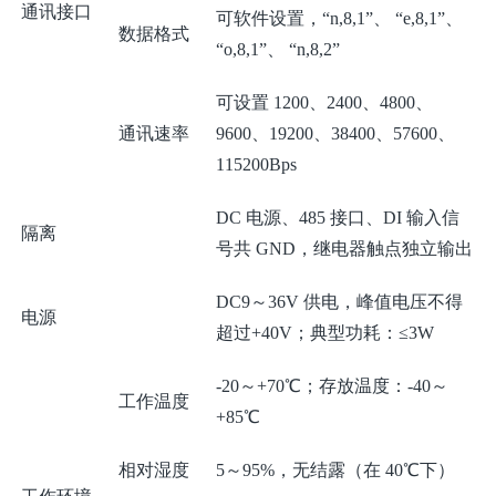
通讯接口
可软件设置，“n,8,1”、 “e,8,1”、
数据格式
“o,8,1”、 “n,8,2”
可设置 1200、2400、4800、
通讯速率
9600、19200、38400、57600、
115200Bps
DC 电源、485 接口、DI 输入信
隔离
号共 GND，继电器触点独立输出
DC9～36V 供电，峰值电压不得
电源
超过+40V；典型功耗：≤3W
-20～+70℃；存放温度：-40～
工作温度
+85℃
相对湿度
5～95%，无结露（在 40℃下）