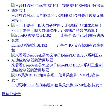
三步打通Modbus与IEC104，钡铼BE10X网关让数据无缝
对接！
不止于硬件｜四大自研软件，让钡铼产品如虎添翼！
EdgeIO 控制器 BL192 —— 让每个 IO 节点都拥有边缘智
慧
来看看DeepSeek是怎么评价EdgePLC BL237系列工业AI
边缘控制器的适用场景
IOy系列BL193如何实现IO信号采集到SNMP协议转发？
微信公众号