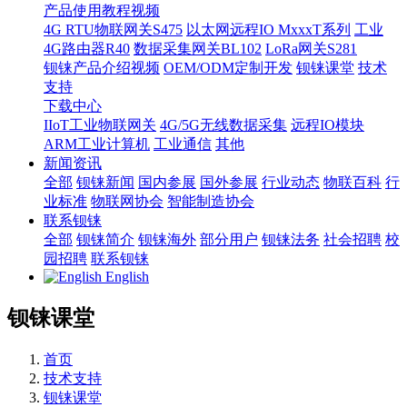
产品使用教程视频
4G RTU物联网关S475
以太网远程IO MxxxT系列
工业
4G路由器R40
数据采集网关BL102
LoRa网关S281
钡铼产品介绍视频
OEM/ODM定制开发
钡铼课堂
技术
支持
下载中心
IIoT工业物联网关
4G/5G无线数据采集
远程IO模块
ARM工业计算机
工业通信
其他
新闻资讯
全部
钡铼新闻
国内参展
国外参展
行业动态
物联百科
行
业标准
物联网协会
智能制造协会
联系钡铼
全部
钡铼简介
钡铼海外
部分用户
钡铼法务
社会招聘
校
园招聘
联系钡铼
English
钡铼课堂
首页
技术支持
钡铼课堂