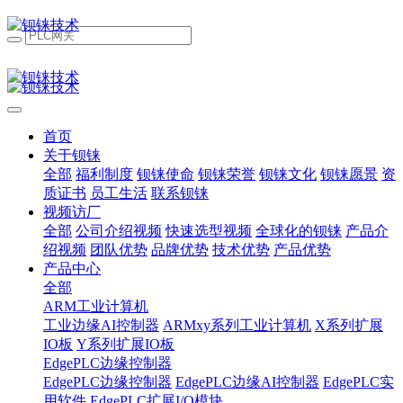
首页
关于钡铼
全部
福利制度
钡铼使命
钡铼荣誉
钡铼文化
钡铼愿景
资
质证书
员工生活
联系钡铼
视频访厂
全部
公司介绍视频
快速选型视频
全球化的钡铼
产品介
绍视频
团队优势
品牌优势
技术优势
产品优势
产品中心
全部
ARM工业计算机
工业边缘AI控制器
ARMxy系列工业计算机
X系列扩展
IO板
Y系列扩展IO板
EdgePLC边缘控制器
EdgePLC边缘控制器
EdgePLC边缘AI控制器
EdgePLC实
用软件
EdgePLC扩展I/O模块