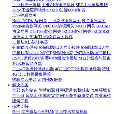
工业触控一体机
工业AI边缘控制器
SBC工业单板电脑
ARM工业应用软件
EdgeIO边缘I/O控制器
工业物联网关
Node-RED边缘网关
工业总线协议网关
PLC协议网关
Modbus协议网关
OPC UA协议网关
MQTT网关
BACnet
协议网关
DL/T645协议网关
IEC104协议网关
IEC61850
协议网关
BLIoTLink物联网关软件
IO模块&协议转换器
分布式I/O系统
坚固型双以太网IO模块
坚固型单以太网
IO模块[Modbus,MQTT,SNMP协议]
IP67防水防振IO模块
RS485远程IO模块
蓄电池组监测模块
M12分线盒与线束
4G远程智能终端
工业4G边缘计算路由器
4G工业RTU远程遥测终端
特殊
4G RTU数据采集网关
物联网云平台
定制开发服务
解决方案
全部
智能制造
智慧能源
楼宇暖通
智慧城市
气象环境
矿
产油田
智慧水利
地质灾害
网络通信
轨道交通
农业养殖
建筑工程
技术支持
全部
网关选型介绍视频
售后技术支持视频