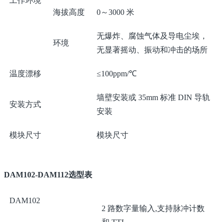
工作环境
海拔高度
0～3000 米
无爆炸、腐蚀气体及导电尘埃，
环境
无显著摇动、振动和冲击的场所
温度漂移
≤100ppm/℃
墙壁安装或 35mm 标准 DIN 导轨
安装方式
安装
模块尺寸
模块尺寸
DAM102-DAM112选型表
DAM102
2 路数字量输入,支持脉冲计数