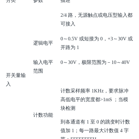
分类
参数
描述
2/4 路，无源触点或电压型输入都
可接入
0～0.5V 或短接为 0，+3～30V 或
逻辑电平
开路为 1
输入电平
0～30V，极限范围为－10～40V
范围
开关量输
入
计数采样频率 1KHz，要求脉冲
高低电平的宽度都>1mS ；当模
块检测
计数功能
到各通道有 1 至 0 的跳变时计数
值加 1；每一路最大计数值 4 字