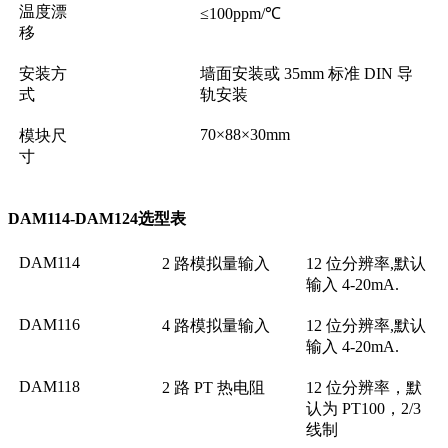
温度漂
≤100ppm/℃
移
安装方
墙面安装或 35mm 标准 DIN 导
式
轨安装
70×88×30mm
模块尺
寸
DAM114-DAM124选型表
DAM114
2 路模拟量输入
12 位分辨率,默认
输入 4-20mA.
DAM116
4 路模拟量输入
12 位分辨率,默认
输入 4-20mA.
DAM118
2 路 PT 热电阻
12 位分辨率，默
认为 PT100，2/3
线制