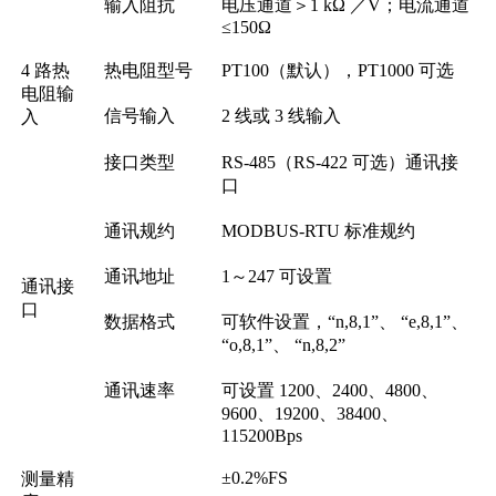
输入阻抗
电压通道＞1 kΩ ／V；电流通道
≤150Ω
4 路热
热电阻型号
PT100（默认），PT1000 可选
电阻输
信号输入
2 线或 3 线输入
入
接口类型
RS-485（RS-422 可选）通讯接
口
通讯规约
MODBUS-RTU 标准规约
通讯地址
1～247 可设置
通讯接
口
数据格式
可软件设置，“n,8,1”、 “e,8,1”、
“o,8,1”、 “n,8,2”
通讯速率
可设置 1200、2400、4800、
9600、19200、38400、
115200Bps
±0.2%FS
测量精