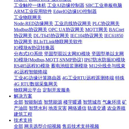
工业触控一体机
工业AI边缘控制器
SBC工业单板电脑
ARM工业应用软件
EdgeIO边缘I/O控制器
工业物联网关
Node-RED边缘网关
工业总线协议网关
PLC协议网关
Modbus协议网关
OPC UA协议网关
MQTT网关
BACnet
协议网关
DL/T645协议网关
IEC104协议网关
IEC61850
协议网关
BLIoTLink物联网关软件
IO模块&协议转换器
分布式I/O系统
坚固型双以太网IO模块
坚固型单以太网
IO模块[Modbus,MQTT,SNMP协议]
IP67防水防振IO模块
RS485远程IO模块
蓄电池组监测模块
M12分线盒与线束
4G远程智能终端
工业4G边缘计算路由器
4G工业RTU远程遥测终端
特殊
4G RTU数据采集网关
物联网云平台
定制开发服务
解决方案
全部
智能制造
智慧能源
楼宇暖通
智慧城市
气象环境
矿
产油田
智慧水利
地质灾害
网络通信
轨道交通
农业养殖
建筑工程
技术支持
全部
网关选型介绍视频
售后技术支持视频