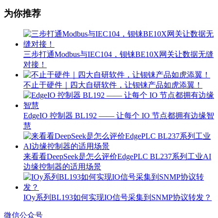
为你推荐
三步打通Modbus与IEC104，钡铼BE10X网关让数据无缝
对接！
不止于硬件｜四大自研软件，让钡铼产品如虎添翼！
EdgeIO 控制器 BL192 —— 让每个 IO 节点都拥有边缘智
慧
来看看DeepSeek是怎么评价EdgePLC BL237系列工业AI
边缘控制器的适用场景
IOy系列BL193如何实现IO信号采集到SNMP协议转发？
微信公众号