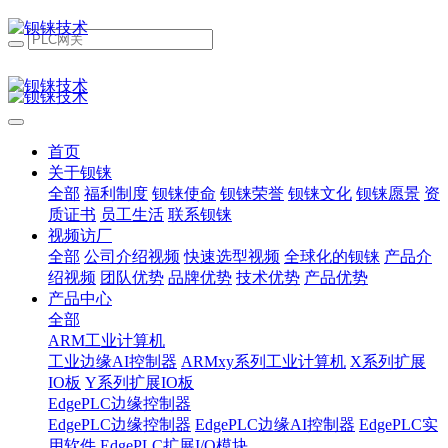
首页
关于钡铼
全部
福利制度
钡铼使命
钡铼荣誉
钡铼文化
钡铼愿景
资
质证书
员工生活
联系钡铼
视频访厂
全部
公司介绍视频
快速选型视频
全球化的钡铼
产品介
绍视频
团队优势
品牌优势
技术优势
产品优势
产品中心
全部
ARM工业计算机
工业边缘AI控制器
ARMxy系列工业计算机
X系列扩展
IO板
Y系列扩展IO板
EdgePLC边缘控制器
EdgePLC边缘控制器
EdgePLC边缘AI控制器
EdgePLC实
用软件
EdgePLC扩展I/O模块