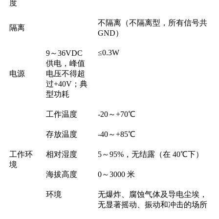
度
不隔离（不隔离型，所有信号共
隔离
GND）
≤0.3W
9～36VDC
供电，峰值
电源
电压不得超
过+40V；典
型功耗
工作温度
-20～+70℃
存放温度
-40～+85℃
工作环
相对湿度
5～95%，无结露（在 40℃下）
境
海拔高度
0～3000 米
环境
无爆炸、腐蚀气体及导电尘埃，
无显著摇动、振动和冲击的场所