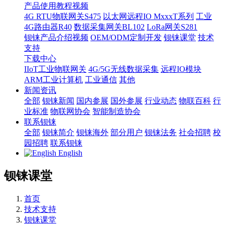
产品使用教程视频
4G RTU物联网关S475
以太网远程IO MxxxT系列
工业
4G路由器R40
数据采集网关BL102
LoRa网关S281
钡铼产品介绍视频
OEM/ODM定制开发
钡铼课堂
技术
支持
下载中心
IIoT工业物联网关
4G/5G无线数据采集
远程IO模块
ARM工业计算机
工业通信
其他
新闻资讯
全部
钡铼新闻
国内参展
国外参展
行业动态
物联百科
行
业标准
物联网协会
智能制造协会
联系钡铼
全部
钡铼简介
钡铼海外
部分用户
钡铼法务
社会招聘
校
园招聘
联系钡铼
English
钡铼课堂
首页
技术支持
钡铼课堂