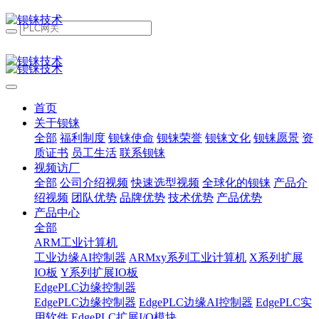
首页
关于钡铼
全部
福利制度
钡铼使命
钡铼荣誉
钡铼文化
钡铼愿景
资
质证书
员工生活
联系钡铼
视频访厂
全部
公司介绍视频
快速选型视频
全球化的钡铼
产品介
绍视频
团队优势
品牌优势
技术优势
产品优势
产品中心
全部
ARM工业计算机
工业边缘AI控制器
ARMxy系列工业计算机
X系列扩展
IO板
Y系列扩展IO板
EdgePLC边缘控制器
EdgePLC边缘控制器
EdgePLC边缘AI控制器
EdgePLC实
用软件
EdgePLC扩展I/O模块