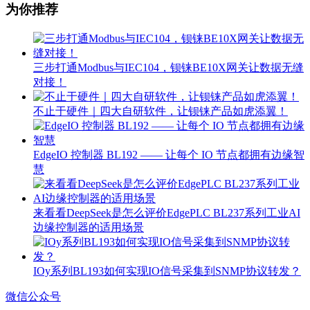
为你推荐
三步打通Modbus与IEC104，钡铼BE10X网关让数据无缝
对接！
不止于硬件｜四大自研软件，让钡铼产品如虎添翼！
EdgeIO 控制器 BL192 —— 让每个 IO 节点都拥有边缘智
慧
来看看DeepSeek是怎么评价EdgePLC BL237系列工业AI
边缘控制器的适用场景
IOy系列BL193如何实现IO信号采集到SNMP协议转发？
微信公众号