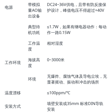
带模拟
DC24~36V供电，且带有防反接保
电源
量AO输
护设计，峰值电压不得超过+40V
出设备
典型待
≤1.7W，如果有继电器动作：每动
机功耗
作一路0.15W
工作温
相对湿度
度
海拔高
0~3000米
工作环境
度
无爆炸、腐蚀气体及导电尘埃，无
环境
显著摇动、振动和冲击的场所
温度漂移
≤100ppm/℃
墙壁安装或35mm 标准DIN导轨
安装方式
安装