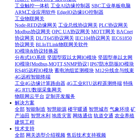
工业触控一体机
工业AI边缘控制器
SBC工业单板电脑
ARM工业应用软件
EdgeIO边缘I/O控制器
工业物联网关
Node-RED边缘网关
工业总线协议网关
PLC协议网关
Modbus协议网关
OPC UA协议网关
MQTT网关
BACnet
协议网关
DL/T645协议网关
IEC104协议网关
IEC61850
协议网关
BLIoTLink物联网关软件
IO模块&协议转换器
分布式I/O系统
坚固型双以太网IO模块
坚固型单以太网
IO模块[Modbus,MQTT,SNMP协议]
IP67防水防振IO模块
RS485远程IO模块
蓄电池组监测模块
M12分线盒与线束
4G远程智能终端
工业4G边缘计算路由器
4G工业RTU远程遥测终端
特殊
4G RTU数据采集网关
物联网云平台
定制开发服务
解决方案
全部
智能制造
智慧能源
楼宇暖通
智慧城市
气象环境
矿
产油田
智慧水利
地质灾害
网络通信
轨道交通
农业养殖
建筑工程
技术支持
全部
网关选型介绍视频
售后技术支持视频