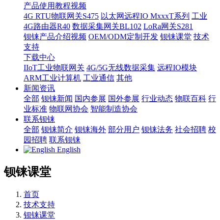
产品使用教程视频
4G RTU物联网关S475
以太网远程IO MxxxT系列
工业
4G路由器R40
数据采集网关BL102
LoRa网关S281
钡铼产品介绍视频
OEM/ODM定制开发
钡铼课堂
技术
支持
下载中心
IIoT工业物联网关
4G/5G无线数据采集
远程IO模块
ARM工业计算机
工业通信
其他
新闻资讯
全部
钡铼新闻
国内参展
国外参展
行业动态
物联百科
行
业标准
物联网协会
智能制造协会
联系钡铼
全部
钡铼简介
钡铼海外
部分用户
钡铼法务
社会招聘
校
园招聘
联系钡铼
English
钡铼课堂
首页
技术支持
钡铼课堂