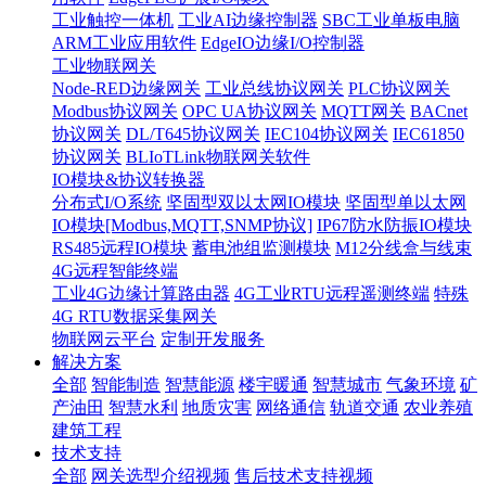
工业触控一体机
工业AI边缘控制器
SBC工业单板电脑
ARM工业应用软件
EdgeIO边缘I/O控制器
工业物联网关
Node-RED边缘网关
工业总线协议网关
PLC协议网关
Modbus协议网关
OPC UA协议网关
MQTT网关
BACnet
协议网关
DL/T645协议网关
IEC104协议网关
IEC61850
协议网关
BLIoTLink物联网关软件
IO模块&协议转换器
分布式I/O系统
坚固型双以太网IO模块
坚固型单以太网
IO模块[Modbus,MQTT,SNMP协议]
IP67防水防振IO模块
RS485远程IO模块
蓄电池组监测模块
M12分线盒与线束
4G远程智能终端
工业4G边缘计算路由器
4G工业RTU远程遥测终端
特殊
4G RTU数据采集网关
物联网云平台
定制开发服务
解决方案
全部
智能制造
智慧能源
楼宇暖通
智慧城市
气象环境
矿
产油田
智慧水利
地质灾害
网络通信
轨道交通
农业养殖
建筑工程
技术支持
全部
网关选型介绍视频
售后技术支持视频