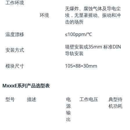
工作环境
无爆炸、腐蚀气体及导电尘
环境
埃，无显著摇动、振动和冲
击的场所
温度漂移
≤100ppm/℃
墙壁安装或35mm 标准DIN
安装方式
导轨安装
模块尺寸
105×88×30mm
MxxxE系列产品选型表
型号
描述
电
工作电压
典型待
源
机功耗
输
出