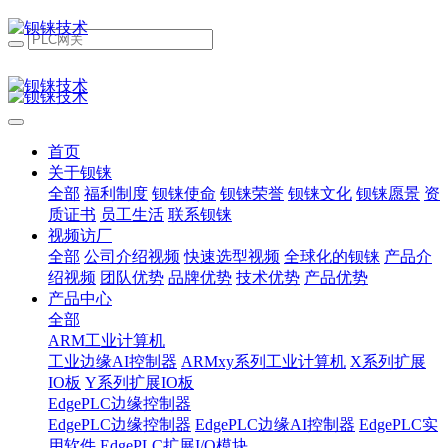
首页
关于钡铼
全部
福利制度
钡铼使命
钡铼荣誉
钡铼文化
钡铼愿景
资
质证书
员工生活
联系钡铼
视频访厂
全部
公司介绍视频
快速选型视频
全球化的钡铼
产品介
绍视频
团队优势
品牌优势
技术优势
产品优势
产品中心
全部
ARM工业计算机
工业边缘AI控制器
ARMxy系列工业计算机
X系列扩展
IO板
Y系列扩展IO板
EdgePLC边缘控制器
EdgePLC边缘控制器
EdgePLC边缘AI控制器
EdgePLC实
用软件
EdgePLC扩展I/O模块