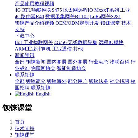
产品使用教程视频
4G RTU物联网关S475
以太网远程IO MxxxT系列
工业
4G路由器R40
数据采集网关BL102
LoRa网关S281
钡铼产品介绍视频
OEM/ODM定制开发
钡铼课堂
技术
支持
下载中心
IIoT工业物联网关
4G/5G无线数据采集
远程IO模块
ARM工业计算机
工业通信
其他
新闻资讯
全部
钡铼新闻
国内参展
国外参展
行业动态
物联百科
行
业标准
物联网协会
智能制造协会
联系钡铼
全部
钡铼简介
钡铼海外
部分用户
钡铼法务
社会招聘
校
园招聘
联系钡铼
English
钡铼课堂
首页
技术支持
钡铼课堂