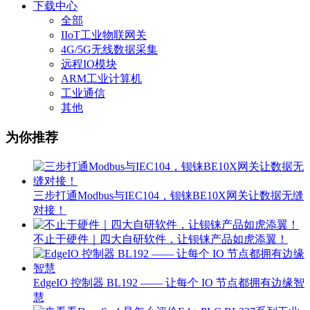
下载中心
全部
IIoT工业物联网关
4G/5G无线数据采集
远程IO模块
ARM工业计算机
工业通信
其他
为你推荐
三步打通Modbus与IEC104，钡铼BE10X网关让数据无缝
对接！
不止于硬件｜四大自研软件，让钡铼产品如虎添翼！
EdgeIO 控制器 BL192 —— 让每个 IO 节点都拥有边缘智
慧