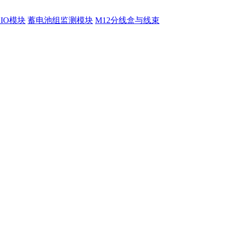
程IO模块
蓄电池组监测模块
M12分线盒与线束