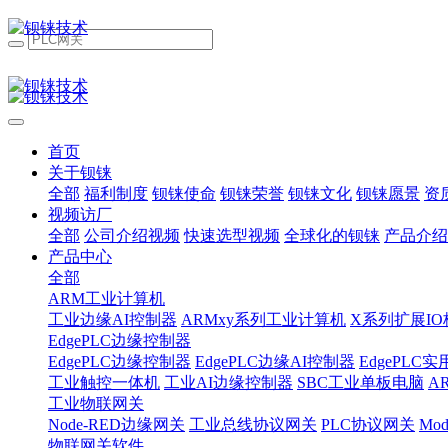
首页
关于钡铼
全部
福利制度
钡铼使命
钡铼荣誉
钡铼文化
钡铼愿景
资
视频访厂
全部
公司介绍视频
快速选型视频
全球化的钡铼
产品介绍
产品中心
全部
ARM工业计算机
工业边缘AI控制器
ARMxy系列工业计算机
X系列扩展IO
EdgePLC边缘控制器
EdgePLC边缘控制器
EdgePLC边缘AI控制器
EdgePLC
工业触控一体机
工业AI边缘控制器
SBC工业单板电脑
A
工业物联网关
Node-RED边缘网关
工业总线协议网关
PLC协议网关
Mo
物联网关软件