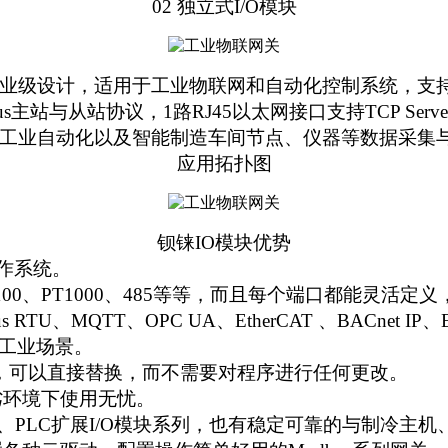
02 独立式I/O模块
业级设计，适用于工业物联网和自动化控制系统，支持AI
与从站协议，1路RJ45以太网接口支持TCP Server与TC
泛应用于工业自动化以及智能制造车间节点、仪器等数据采
应用拓扑图
钡铼IO模块优势
操作系统。
100、PT1000
、485
等等
，而且
每个端口都能灵活定义
 RTU、MQTT、OPC UA、EtherCAT 、BACnet IP
工业场景。
，可以直接替换，而不需要对程序进行任何更改。
劣环境下使用无忧。
、PLC扩展I/O模块
系列，
也有稳定可靠的
与制冷主机