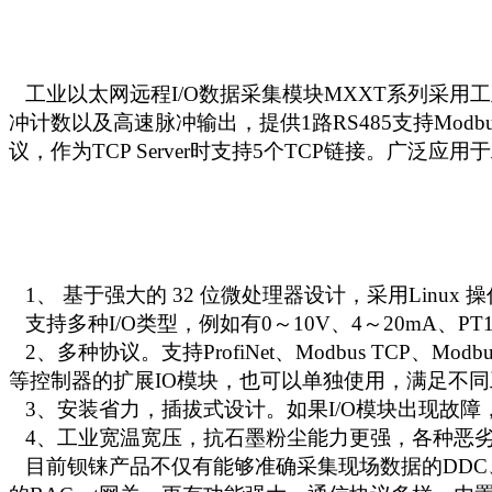
工业以太网远程I/O数据采集模块MXXT系列采用工
冲计数以及高速脉冲输出，提供1路RS485支持Modbus主站
议，作为TCP Server时支持5个TCP链接。广
1、 基于强大的 32 位微处理器设计，采用Linux 
支持多种I/O类型，
例如有0～10V
、
4～20mA
、
PT
2、多种协议。支持ProfiNet、Modbus TCP、Modbus
等控制器的扩展IO模块，也可以单独使用
，满足不同
3、安装省力，插拔式设计
。
如果I
/
O模块出现故障
4、
工业宽温宽压，抗石墨粉尘能力更强，各种恶
目前
钡铼
产品不仅有能够准确采集现场数据的
DDC