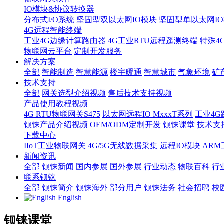
IO模块&协议转换器
分布式I/O系统
坚固型双以太网IO模块
坚固型单以太网IO模块
4G远程智能终端
工业4G边缘计算路由器
4G工业RTU远程遥测终端
特殊4
物联网云平台
定制开发服务
解决方案
全部
智能制造
智慧能源
楼宇暖通
智慧城市
气象环境
矿
技术支持
全部
网关选型介绍视频
售后技术支持视频
产品使用教程视频
4G RTU物联网关S475
以太网远程IO MxxxT系列
工业4G
钡铼产品介绍视频
OEM/ODM定制开发
钡铼课堂
技术支
下载中心
IIoT工业物联网关
4G/5G无线数据采集
远程IO模块
AR
新闻资讯
全部
钡铼新闻
国内参展
国外参展
行业动态
物联百科
行
联系钡铼
全部
钡铼简介
钡铼海外
部分用户
钡铼法务
社会招聘
校
English
钡铼课堂