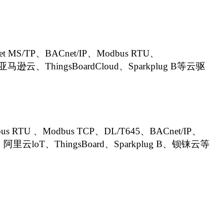
t
MS/TP、BACnet/IP、Modbus
RTU、
ThingsBoardCloud、Sparkplug B等云驱
Modbus TCP、DL/T645、BACnet/IP、
里云loT、ThingsBoard、Sparkplug B、钡铼云等