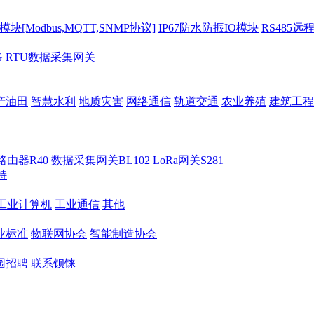
[Modbus,MQTT,SNMP协议]
IP67防水防振IO模块
RS485远
G RTU数据采集网关
产油田
智慧水利
地质灾害
网络通信
轨道交通
农业养殖
建筑工程
路由器R40
数据采集网关BL102
LoRa网关S281
持
M工业计算机
工业通信
其他
业标准
物联网协会
智能制造协会
园招聘
联系钡铼