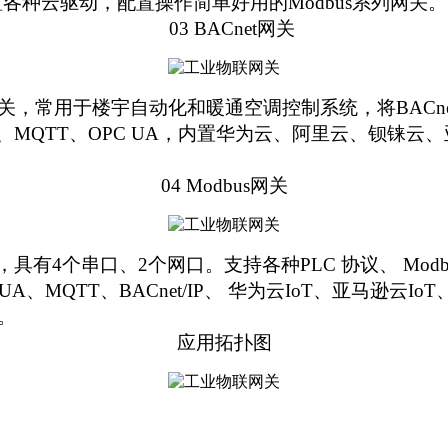
置各种云驱动
，
配置
操作简单好用的
Modbus
系列网关
。
03 BACnet网关
网关，常用于楼宇自动化和暖通空调控制系统，将BACne
P、MQTT、OPC
UA
，
内置华为云、阿里云、钡铼云、亚马逊云、
04 Modbus网关
串口、2个网口。支持各种PLC 协议、 Modbus RTU 、
UA、MQTT、BACnet/IP、 华为云IoT、亚马逊云IoT、阿
。
应用拓扑图