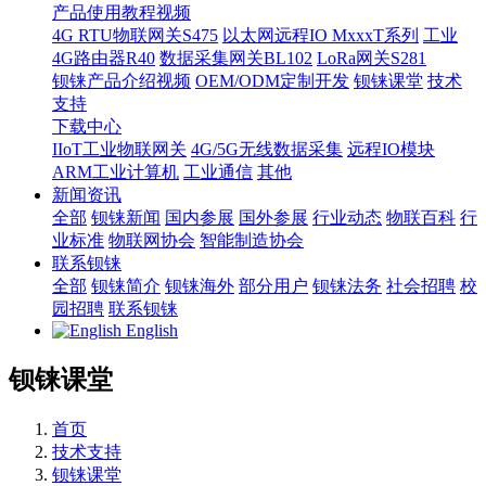
产品使用教程视频
4G RTU物联网关S475
以太网远程IO MxxxT系列
工业
4G路由器R40
数据采集网关BL102
LoRa网关S281
钡铼产品介绍视频
OEM/ODM定制开发
钡铼课堂
技术
支持
下载中心
IIoT工业物联网关
4G/5G无线数据采集
远程IO模块
ARM工业计算机
工业通信
其他
新闻资讯
全部
钡铼新闻
国内参展
国外参展
行业动态
物联百科
行
业标准
物联网协会
智能制造协会
联系钡铼
全部
钡铼简介
钡铼海外
部分用户
钡铼法务
社会招聘
校
园招聘
联系钡铼
English
钡铼课堂
首页
技术支持
钡铼课堂