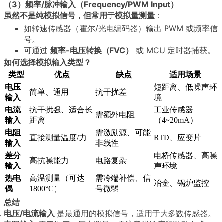
（3）频率/脉冲输入（Frequency/PWM Input）
虽然不是纯模拟信号，但常用于模拟量测量
：
如转速传感器（霍尔/光电编码器）输出 PWM 或频率信
号。
可通过
频率-电压转换（FVC）
或 MCU 定时器捕获。
如何选择模拟输入类型？
类型
优点
缺点
适用场景
电压
短距离、低噪声环
简单、通用
抗干扰差
输入
境
电流
抗干扰强、适合长
工业传感器
需额外电阻
输入
距离
（4~20mA）
电阻
需激励源、可能
直接测量温度/力
RTD、应变片
输入
非线性
差分
电桥传感器、高噪
高抗噪能力
电路复杂
输入
声环境
热电
高温测量（可达
需冷端补偿、信
冶金、锅炉监控
偶
1800°C）
号微弱
总结
电压/电流输入
是最通用的模拟信号，适用于大多数传感器。