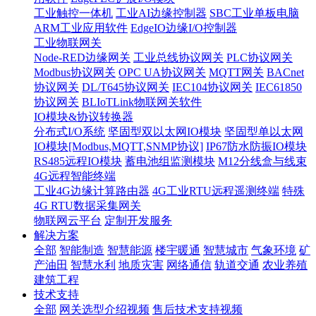
工业触控一体机
工业AI边缘控制器
SBC工业单板电脑
ARM工业应用软件
EdgeIO边缘I/O控制器
工业物联网关
Node-RED边缘网关
工业总线协议网关
PLC协议网关
Modbus协议网关
OPC UA协议网关
MQTT网关
BACnet
协议网关
DL/T645协议网关
IEC104协议网关
IEC61850
协议网关
BLIoTLink物联网关软件
IO模块&协议转换器
分布式I/O系统
坚固型双以太网IO模块
坚固型单以太网
IO模块[Modbus,MQTT,SNMP协议]
IP67防水防振IO模块
RS485远程IO模块
蓄电池组监测模块
M12分线盒与线束
4G远程智能终端
工业4G边缘计算路由器
4G工业RTU远程遥测终端
特殊
4G RTU数据采集网关
物联网云平台
定制开发服务
解决方案
全部
智能制造
智慧能源
楼宇暖通
智慧城市
气象环境
矿
产油田
智慧水利
地质灾害
网络通信
轨道交通
农业养殖
建筑工程
技术支持
全部
网关选型介绍视频
售后技术支持视频