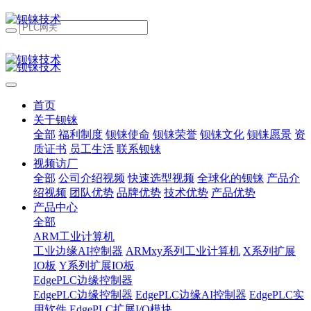
首页
关于钡铼
全部
福利制度
钡铼使命
钡铼荣誉
钡铼文化
钡铼愿景
资
质证书
员工生活
联系钡铼
视频访厂
全部
公司介绍视频
快速选型视频
全球化的钡铼
产品介
绍视频
团队优势
品牌优势
技术优势
产品优势
产品中心
全部
ARM工业计算机
工业边缘AI控制器
ARMxy系列工业计算机
X系列扩展
IO板
Y系列扩展IO板
EdgePLC边缘控制器
EdgePLC边缘控制器
EdgePLC边缘AI控制器
EdgePLC实
用软件
EdgePLC扩展I/O模块