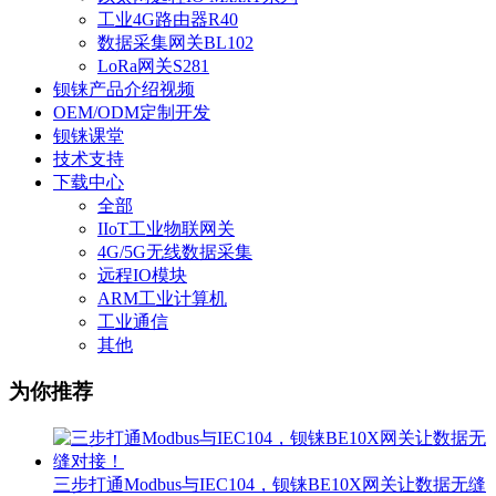
工业4G路由器R40
数据采集网关BL102
LoRa网关S281
钡铼产品介绍视频
OEM/ODM定制开发
钡铼课堂
技术支持
下载中心
全部
IIoT工业物联网关
4G/5G无线数据采集
远程IO模块
ARM工业计算机
工业通信
其他
为你推荐
三步打通Modbus与IEC104，钡铼BE10X网关让数据无缝