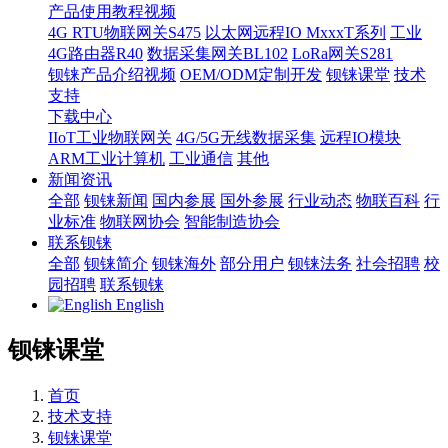
产品使用教程视频
4G RTU物联网关S475
以太网远程IO MxxxT系列
工业
4G路由器R40
数据采集网关BL102
LoRa网关S281
钡铼产品介绍视频
OEM/ODM定制开发
钡铼课堂
技术
支持
下载中心
IIoT工业物联网关
4G/5G无线数据采集
远程IO模块
ARM工业计算机
工业通信
其他
新闻资讯
全部
钡铼新闻
国内参展
国外参展
行业动态
物联百科
行
业标准
物联网协会
智能制造协会
联系钡铼
全部
钡铼简介
钡铼海外
部分用户
钡铼法务
社会招聘
校
园招聘
联系钡铼
English
钡铼课堂
首页
技术支持
钡铼课堂