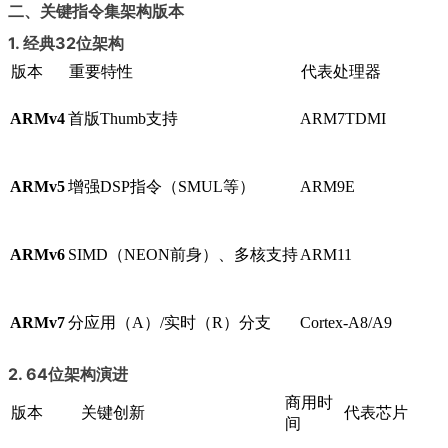
二、关键指令集架构版本
1. 经典32位架构
版本
重要特性
代表处理器
ARMv4
首版Thumb支持
ARM7TDMI
ARMv5
增强DSP指令（SMUL等）
ARM9E
ARMv6
SIMD（NEON前身）、多核支持
ARM11
ARMv7
分应用（A）/实时（R）分支
Cortex-A8/A9
2. 64位架构演进
商用时
版本
关键创新
代表芯片
间