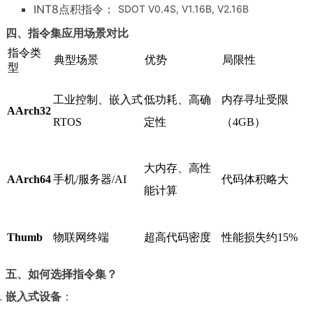
INT8点积指令：
SDOT V0.4S, V1.16B, V2.16B
四、指令集应用场景对比
指令类
典型场景
优势
局限性
型
工业控制、嵌入式
低功耗、高确
内存寻址受限
AArch32
RTOS
定性
（4GB）
大内存、高性
AArch64
手机/服务器/AI
代码体积略大
能计算
Thumb
物联网终端
超高代码密度
性能损失约15%
五、如何选择指令集？
嵌入式设备
：