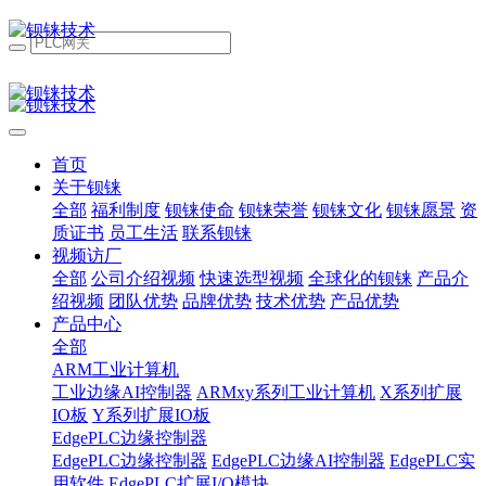
首页
关于钡铼
全部
福利制度
钡铼使命
钡铼荣誉
钡铼文化
钡铼愿景
资
质证书
员工生活
联系钡铼
视频访厂
全部
公司介绍视频
快速选型视频
全球化的钡铼
产品介
绍视频
团队优势
品牌优势
技术优势
产品优势
产品中心
全部
ARM工业计算机
工业边缘AI控制器
ARMxy系列工业计算机
X系列扩展
IO板
Y系列扩展IO板
EdgePLC边缘控制器
EdgePLC边缘控制器
EdgePLC边缘AI控制器
EdgePLC实
用软件
EdgePLC扩展I/O模块