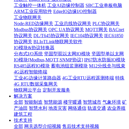
工业触控一体机
工业AI边缘控制器
SBC工业单板电脑
ARM工业应用软件
EdgeIO边缘I/O控制器
工业物联网关
Node-RED边缘网关
工业总线协议网关
PLC协议网关
Modbus协议网关
OPC UA协议网关
MQTT网关
BACnet
协议网关
DL/T645协议网关
IEC104协议网关
IEC61850
协议网关
BLIoTLink物联网关软件
IO模块&协议转换器
分布式I/O系统
坚固型双以太网IO模块
坚固型单以太网
IO模块[Modbus,MQTT,SNMP协议]
IP67防水防振IO模块
RS485远程IO模块
蓄电池组监测模块
M12分线盒与线束
4G远程智能终端
工业4G边缘计算路由器
4G工业RTU远程遥测终端
特殊
4G RTU数据采集网关
物联网云平台
定制开发服务
解决方案
全部
智能制造
智慧能源
楼宇暖通
智慧城市
气象环境
矿
产油田
智慧水利
地质灾害
网络通信
轨道交通
农业养殖
建筑工程
技术支持
全部
网关选型介绍视频
售后技术支持视频