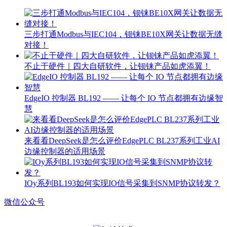
三步打通Modbus与IEC104，钡铼BE10X网关让数据无缝
对接！
不止于硬件｜四大自研软件，让钡铼产品如虎添翼！
EdgeIO 控制器 BL192 —— 让每个 IO 节点都拥有边缘智
慧
来看看DeepSeek是怎么评价EdgePLC BL237系列工业AI
边缘控制器的适用场景
IOy系列BL193如何实现IO信号采集到SNMP协议转发？
微信公众号