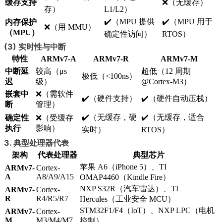
缓存支持
❌（无缓存）
存）
L1/L2）
✔️（MPU 提供
✔️（MPU 用于
内存保护
❌（用 MMU）
（MPU）
确定性访问）
RTOS）
(3) 实时性与中断
特性
ARMv7-A
ARMv7-R
ARMv7-M
中断延
较高（μs
超低（12 周期
极低（<100ns）
迟
级）
@Cortex-M3）
嵌套中
❌（需软件
✔️（硬件支持）
✔️（硬件自动压栈）
断
管理）
✔️（无缓存，硬
✔️（无缓存，适合
确定性
❌（受缓存
执行
影响）
实时）
RTOS）
3. 典型处理器代表
架构
代表处理器
典型芯片
苹果 A6（iPhone 5）、TI
ARMv7-
Cortex-
A
A8/A9/A15
OMAP4460（Kindle Fire）
NXP S32R（汽车雷达）、TI
ARMv7-
Cortex-
R
R4/R5/R7
Hercules（工业安全 MCU）
STM32F1/F4（IoT）、NXP LPC（电机
ARMv7-
Cortex-
M
M3/M4/M7
控制）