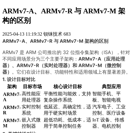
ARMv7-A、ARMv7-R 与 ARMv7-M 架
构的区别
2025-04-13 11:19:32
钡铼技术
683
ARMv7-A、ARMv7-R 与 ARMv7-M 架构的区别
ARMv7 是 ARM 公司推出的 32 位指令集架构（ISA），针对
不同应用场景分为三个主要子架构：
ARMv7-A（应用处理
器）、ARMv7-R（实时处理器）和 ARMv7-M（微控制
器）
。它们在设计目标、功能特性和适用领域上有显著差异。
1. 设计目标对比
架构
目标市场
核心设计目标
典型应用
高性能应
平衡性能与能效，支持
智能手机、平
ARMv7-
A
用处理器
复杂操作系统
板、智能电视
实时控制
低延迟、高确定性，适
汽车电子、工业
ARMv7-
R
系统
用于硬实时场景
控制、医疗设备
嵌入式微
超低功耗、低成本，适
IoT 设备、传感
ARMv7-
M
控制器
用于简单控制任务
器、电机控制