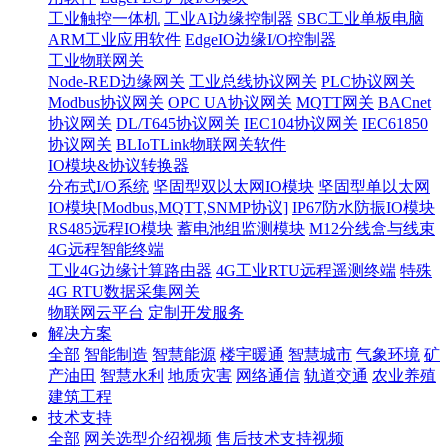
工业触控一体机
工业AI边缘控制器
SBC工业单板电脑
ARM工业应用软件
EdgeIO边缘I/O控制器
工业物联网关
Node-RED边缘网关
工业总线协议网关
PLC协议网关
Modbus协议网关
OPC UA协议网关
MQTT网关
BACnet
协议网关
DL/T645协议网关
IEC104协议网关
IEC61850
协议网关
BLIoTLink物联网关软件
IO模块&协议转换器
分布式I/O系统
坚固型双以太网IO模块
坚固型单以太网
IO模块[Modbus,MQTT,SNMP协议]
IP67防水防振IO模块
RS485远程IO模块
蓄电池组监测模块
M12分线盒与线束
4G远程智能终端
工业4G边缘计算路由器
4G工业RTU远程遥测终端
特殊
4G RTU数据采集网关
物联网云平台
定制开发服务
解决方案
全部
智能制造
智慧能源
楼宇暖通
智慧城市
气象环境
矿
产油田
智慧水利
地质灾害
网络通信
轨道交通
农业养殖
建筑工程
技术支持
全部
网关选型介绍视频
售后技术支持视频