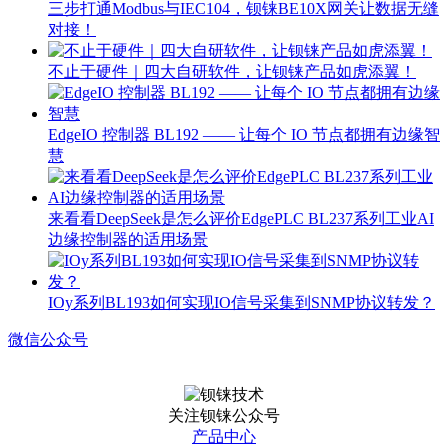
三步打通Modbus与IEC104，钡铼BE10X网关让数据无缝
对接！
不止于硬件｜四大自研软件，让钡铼产品如虎添翼！
EdgeIO 控制器 BL192 —— 让每个 IO 节点都拥有边缘智
慧
来看看DeepSeek是怎么评价EdgePLC BL237系列工业AI
边缘控制器的适用场景
IOy系列BL193如何实现IO信号采集到SNMP协议转发？
微信公众号
关注钡铼公众号
产品中心