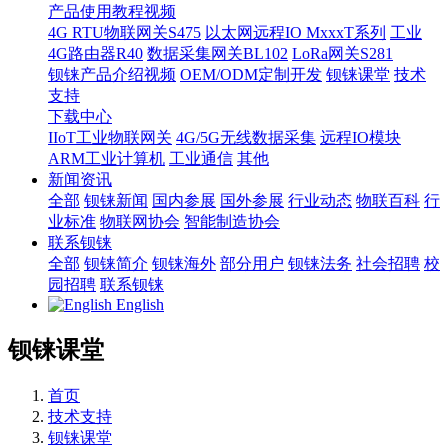
产品使用教程视频
4G RTU物联网关S475
以太网远程IO MxxxT系列
工业
4G路由器R40
数据采集网关BL102
LoRa网关S281
钡铼产品介绍视频
OEM/ODM定制开发
钡铼课堂
技术
支持
下载中心
IIoT工业物联网关
4G/5G无线数据采集
远程IO模块
ARM工业计算机
工业通信
其他
新闻资讯
全部
钡铼新闻
国内参展
国外参展
行业动态
物联百科
行
业标准
物联网协会
智能制造协会
联系钡铼
全部
钡铼简介
钡铼海外
部分用户
钡铼法务
社会招聘
校
园招聘
联系钡铼
English
钡铼课堂
首页
技术支持
钡铼课堂