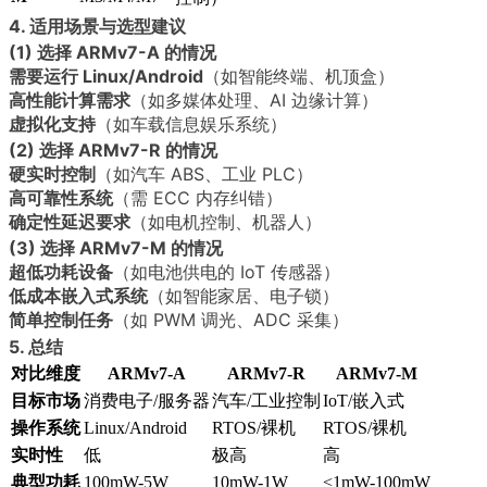
4. 适用场景与选型建议
(1) 选择 ARMv7-A 的情况
需要运行 Linux/Android
（如智能终端、机顶盒）
高性能计算需求
（如多媒体处理、AI 边缘计算）
虚拟化支持
（如车载信息娱乐系统）
(2) 选择 ARMv7-R 的情况
硬实时控制
（如汽车 ABS、工业 PLC）
高可靠性系统
（需 ECC 内存纠错）
确定性延迟要求
（如电机控制、机器人）
(3) 选择 ARMv7-M 的情况
超低功耗设备
（如电池供电的 IoT 传感器）
低成本嵌入式系统
（如智能家居、电子锁）
简单控制任务
（如 PWM 调光、ADC 采集）
5. 总结
对比维度
ARMv7-A
ARMv7-R
ARMv7-M
目标市场
消费电子/服务器
汽车/工业控制
IoT/嵌入式
操作系统
Linux/Android
RTOS/裸机
RTOS/裸机
实时性
低
极高
高
典型功耗
100mW-5W
10mW-1W
<1mW-100mW