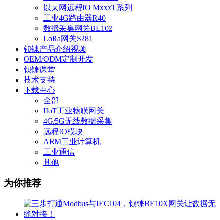
以太网远程IO MxxxT系列
工业4G路由器R40
数据采集网关BL102
LoRa网关S281
钡铼产品介绍视频
OEM/ODM定制开发
钡铼课堂
技术支持
下载中心
全部
IIoT工业物联网关
4G/5G无线数据采集
远程IO模块
ARM工业计算机
工业通信
其他
为你推荐