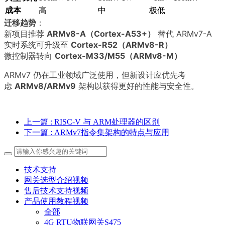
成本
高
中
极低
迁移趋势
：
新项目推荐
ARMv8-A（Cortex-A53+）
替代 ARMv7-A
实时系统可升级至
Cortex-R52（ARMv8-R）
微控制器转向
Cortex-M33/M55（ARMv8-M）
ARMv7 仍在工业领域广泛使用，但新设计应优先考
虑
ARMv8/ARMv9
架构以获得更好的性能与安全性。
上一篇
: RISC-V 与 ARM处理器的区别
下一篇
: ARMv7指令集架构的特点与应用
技术支持
网关选型介绍视频
售后技术支持视频
产品使用教程视频
全部
4G RTU物联网关S475