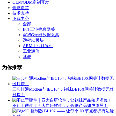
OEM/ODM定制开发
钡铼课堂
技术支持
下载中心
全部
IIoT工业物联网关
4G/5G无线数据采集
远程IO模块
ARM工业计算机
工业通信
其他
为你推荐
三步打通Modbus与IEC104，钡铼BE10X网关让数据无缝
对接！
不止于硬件｜四大自研软件，让钡铼产品如虎添翼！