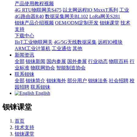
产品使用教程视频
4G RTU物联网关S475
以太网远程IO MxxxT系列
工业
4G路由器R40
数据采集网关BL102
LoRa网关S281
钡铼产品介绍视频
OEM/ODM定制开发
钡铼课堂
技术
支持
下载中心
IIoT工业物联网关
4G/5G无线数据采集
远程IO模块
ARM工业计算机
工业通信
其他
新闻资讯
全部
钡铼新闻
国内参展
国外参展
行业动态
物联百科
行
业标准
物联网协会
智能制造协会
联系钡铼
全部
钡铼简介
钡铼海外
部分用户
钡铼法务
社会招聘
校
园招聘
联系钡铼
English
钡铼课堂
首页
技术支持
钡铼课堂