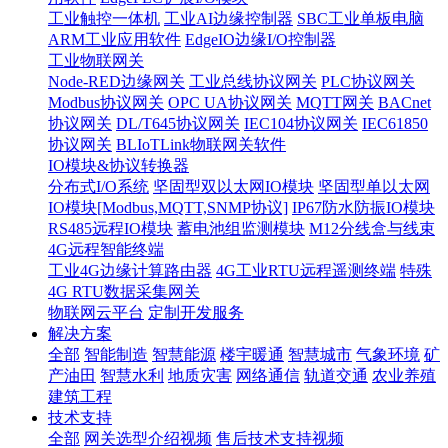
工业触控一体机
工业AI边缘控制器
SBC工业单板电脑
ARM工业应用软件
EdgeIO边缘I/O控制器
工业物联网关
Node-RED边缘网关
工业总线协议网关
PLC协议网关
Modbus协议网关
OPC UA协议网关
MQTT网关
BACnet
协议网关
DL/T645协议网关
IEC104协议网关
IEC61850
协议网关
BLIoTLink物联网关软件
IO模块&协议转换器
分布式I/O系统
坚固型双以太网IO模块
坚固型单以太网
IO模块[Modbus,MQTT,SNMP协议]
IP67防水防振IO模块
RS485远程IO模块
蓄电池组监测模块
M12分线盒与线束
4G远程智能终端
工业4G边缘计算路由器
4G工业RTU远程遥测终端
特殊
4G RTU数据采集网关
物联网云平台
定制开发服务
解决方案
全部
智能制造
智慧能源
楼宇暖通
智慧城市
气象环境
矿
产油田
智慧水利
地质灾害
网络通信
轨道交通
农业养殖
建筑工程
技术支持
全部
网关选型介绍视频
售后技术支持视频