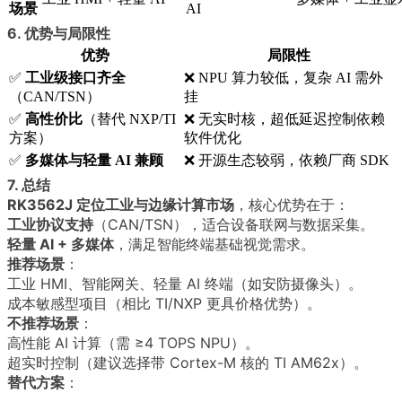
场景
AI
6. 优势与局限性
优势
局限性
✅
工业级接口齐全
❌ NPU 算力较低，复杂 AI 需外
（CAN/TSN）
挂
✅
高性价比
（替代 NXP/TI
❌ 无实时核，超低延迟控制依赖
方案）
软件优化
✅
多媒体与轻量 AI 兼顾
❌ 开源生态较弱，依赖厂商 SDK
7. 总结
RK3562J 定位工业与边缘计算市场
，核心优势在于：
工业协议支持
（CAN/TSN），适合设备联网与数据采集。
轻量 AI + 多媒体
，满足智能终端基础视觉需求。
推荐场景
：
工业 HMI、智能网关、轻量 AI 终端（如安防摄像头）。
成本敏感型项目（相比 TI/NXP 更具价格优势）。
不推荐场景
：
高性能 AI 计算（需 ≥4 TOPS NPU）。
超实时控制（建议选择带 Cortex-M 核的 TI AM62x）。
替代方案
：