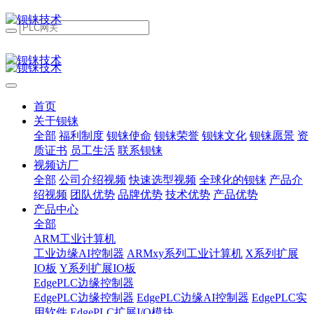
首页
关于钡铼
全部
福利制度
钡铼使命
钡铼荣誉
钡铼文化
钡铼愿景
资
质证书
员工生活
联系钡铼
视频访厂
全部
公司介绍视频
快速选型视频
全球化的钡铼
产品介
绍视频
团队优势
品牌优势
技术优势
产品优势
产品中心
全部
ARM工业计算机
工业边缘AI控制器
ARMxy系列工业计算机
X系列扩展
IO板
Y系列扩展IO板
EdgePLC边缘控制器
EdgePLC边缘控制器
EdgePLC边缘AI控制器
EdgePLC实
用软件
EdgePLC扩展I/O模块