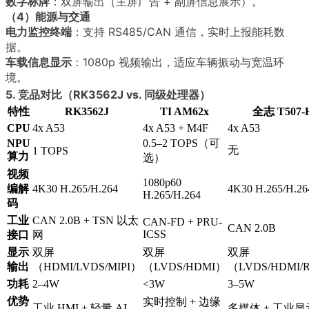
数字标牌
：双屏输出（主屏广告 + 副屏信息展示）。
（4）能源与交通
电力监控终端
：支持 RS485/CAN 通信，实时上报能耗数
据。
车载信息显示
：1080p 视频输出，适应车辆振动与宽温环
境。
5. 竞品对比（RK3562J vs. 同级处理器）
特性
RK3562J
TI AM62x
全志 T507-
CPU
4x A53
4x A53 + M4F
4x A53
NPU
0.5–2 TOPS（可
无
1 TOPS
算力
选）
视频
1080p60
编解
4K30 H.265/H.264
4K30 H.265/H.26
H.265/H.264
码
工业
CAN 2.0B + TSN 以太
CAN-FD + PRU-
CAN 2.0B
ICSS
接口
网
显示
双屏
双屏
双屏
输出
（HDMI/LVDS/MIPI）
（LVDS/HDMI）
（LVDS/HDMI/
功耗
2–4W
<3W
3–5W
优势
实时控制 + 边缘
工业 HMI + 轻量 AI
多媒体 + 工业显