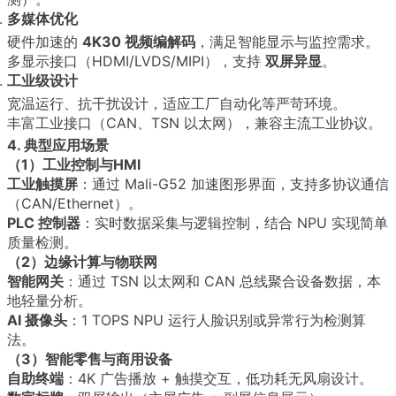
多媒体优化
硬件加速的
4K30 视频编解码
，满足智能显示与监控需求。
多显示接口（HDMI/LVDS/MIPI），支持
双屏异显
。
工业级设计
宽温运行、抗干扰设计，适应工厂自动化等严苛环境。
丰富工业接口（CAN、TSN 以太网），兼容主流工业协议。
4. 典型应用场景
（1）工业控制与HMI
工业触摸屏
：通过 Mali-G52 加速图形界面，支持多协议通信
（CAN/Ethernet）。
PLC 控制器
：实时数据采集与逻辑控制，结合 NPU 实现简单
质量检测。
（2）边缘计算与物联网
智能网关
：通过 TSN 以太网和 CAN 总线聚合设备数据，本
地轻量分析。
AI 摄像头
：1 TOPS NPU 运行人脸识别或异常行为检测算
法。
（3）智能零售与商用设备
自助终端
：4K 广告播放 + 触摸交互，低功耗无风扇设计。