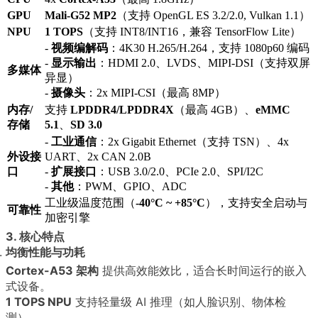
GPU
Mali-G52 MP2
（支持 OpenGL ES 3.2/2.0, Vulkan 1.1）
NPU
1 TOPS
（支持 INT8/INT16，兼容 TensorFlow Lite）
-
视频编解码
：4K30 H.265/H.264，支持 1080p60 编码
-
显示输出
：HDMI 2.0、LVDS、MIPI-DSI（支持双屏
多媒体
异显）
-
摄像头
：2x MIPI-CSI（最高 8MP）
内存/
支持
LPDDR4/LPDDR4X
（最高 4GB）、
eMMC
存储
5.1
、
SD 3.0
-
工业通信
：2x Gigabit Ethernet（支持 TSN）、4x
外设接
UART、2x CAN 2.0B
口
-
扩展接口
：USB 3.0/2.0、PCIe 2.0、SPI/I2C
-
其他
：PWM、GPIO、ADC
工业级温度范围（
-40°C ~ +85°C
），支持安全启动与
可靠性
加密引擎
3. 核心特点
均衡性能与功耗
Cortex-A53 架构
提供高效能效比，适合长时间运行的嵌入
式设备。
1 TOPS NPU
支持轻量级 AI 推理（如人脸识别、物体检
测）。