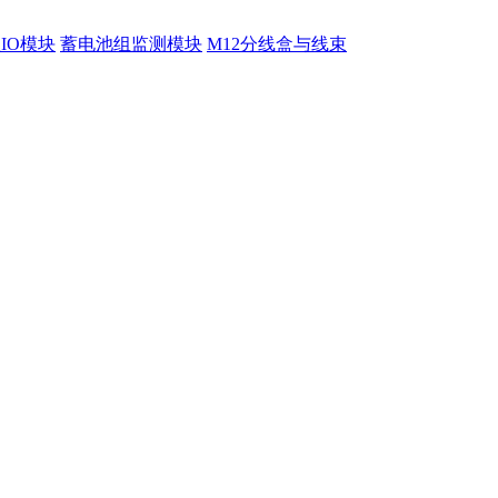
程IO模块
蓄电池组监测模块
M12分线盒与线束