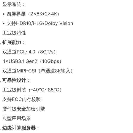
显示系统：
• 四屏异显（2×8K+2×4K）
• 支持HDR10/HLG/Dolby Vision
工业级特性
扩展能力
：
双通道PCIe 4.0（8GT/s）
4×USB3.1 Gen2（10Gbps）
双通道MIPI-CSI（单通道8K输入）
可靠性设计
：
工业级封装（-40℃~85℃）
支持ECC内存校验
硬件级安全加密引擎
典型应用场景
边缘计算服务器
：