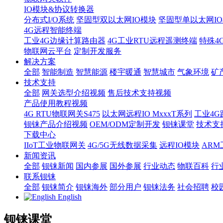
IO模块&协议转换器
分布式I/O系统
坚固型双以太网IO模块
坚固型单以太网IO模块
4G远程智能终端
工业4G边缘计算路由器
4G工业RTU远程遥测终端
特殊4
物联网云平台
定制开发服务
解决方案
全部
智能制造
智慧能源
楼宇暖通
智慧城市
气象环境
矿
技术支持
全部
网关选型介绍视频
售后技术支持视频
产品使用教程视频
4G RTU物联网关S475
以太网远程IO MxxxT系列
工业4G
钡铼产品介绍视频
OEM/ODM定制开发
钡铼课堂
技术支
下载中心
IIoT工业物联网关
4G/5G无线数据采集
远程IO模块
AR
新闻资讯
全部
钡铼新闻
国内参展
国外参展
行业动态
物联百科
行
联系钡铼
全部
钡铼简介
钡铼海外
部分用户
钡铼法务
社会招聘
校
English
钡铼课堂