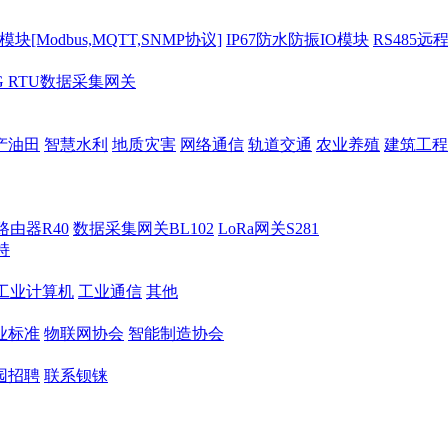
[Modbus,MQTT,SNMP协议]
IP67防水防振IO模块
RS485远
G RTU数据采集网关
产油田
智慧水利
地质灾害
网络通信
轨道交通
农业养殖
建筑工程
路由器R40
数据采集网关BL102
LoRa网关S281
持
M工业计算机
工业通信
其他
业标准
物联网协会
智能制造协会
园招聘
联系钡铼