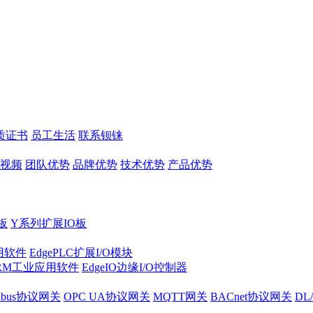
质证书
员工生活
联系钡铼
视频
团队优势
品牌优势
技术优势
产品优势
板
Y系列扩展IO板
实用软件
EdgePLC扩展I/O模块
RM工业应用软件
EdgeIO边缘I/O控制器
dbus协议网关
OPC UA协议网关
MQTT网关
BACnet协议网关
DL