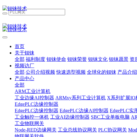
首页
关于钡铼
全部
福利制度
钡铼使命
钡铼荣誉
钡铼文化
钡铼愿景
资
视频访厂
全部
公司介绍视频
快速选型视频
全球化的钡铼
产品介绍
产品中心
全部
ARM工业计算机
工业边缘AI控制器
ARMxy系列工业计算机
X系列扩展IO
EdgePLC边缘控制器
EdgePLC边缘控制器
EdgePLC边缘AI控制器
EdgePLC
工业触控一体机
工业AI边缘控制器
SBC工业单板电脑
A
工业物联网关
Node-RED边缘网关
工业总线协议网关
PLC协议网关
Mo
物联网关软件