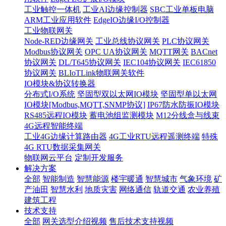
工业触控一体机
工业AI边缘控制器
SBC工业单板电脑
ARM工业应用软件
EdgeIO边缘I/O控制器
工业物联网关
Node-RED边缘网关
工业总线协议网关
PLC协议网关
Modbus协议网关
OPC UA协议网关
MQTT网关
BACnet
协议网关
DL/T645协议网关
IEC104协议网关
IEC61850
协议网关
BLIoTLink物联网关软件
IO模块&协议转换器
分布式I/O系统
坚固型双以太网IO模块
坚固型单以太网
IO模块[Modbus,MQTT,SNMP协议]
IP67防水防振IO模块
RS485远程IO模块
蓄电池组监测模块
M12分线盒与线束
4G远程智能终端
工业4G边缘计算路由器
4G工业RTU远程遥测终端
特殊
4G RTU数据采集网关
物联网云平台
定制开发服务
解决方案
全部
智能制造
智慧能源
楼宇暖通
智慧城市
气象环境
矿
产油田
智慧水利
地质灾害
网络通信
轨道交通
农业养殖
建筑工程
技术支持
全部
网关选型介绍视频
售后技术支持视频