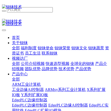
首页
关于钡铼
全部
福利制度
钡铼使命
钡铼荣誉
钡铼文化
钡铼愿景
资
质证书
员工生活
联系钡铼
视频访厂
全部
公司介绍视频
快速选型视频
全球化的钡铼
产品介
绍视频
团队优势
品牌优势
技术优势
产品优势
产品中心
全部
ARM工业计算机
工业边缘AI控制器
ARMxy系列工业计算机
X系列扩展
IO板
Y系列扩展IO板
EdgePLC边缘控制器
EdgePLC边缘控制器
EdgePLC边缘AI控制器
EdgePLC实
用软件
EdgePLC扩展I/O模块