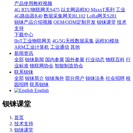
产品使用教程视频
4G RTU物联网关S475
以太网远程IO MxxxT系列
工业
4G路由器R40
数据采集网关BL102
LoRa网关S281
钡铼产品介绍视频
OEM/ODM定制开发
钡铼课堂
技术
支持
下载中心
IIoT工业物联网关
4G/5G无线数据采集
远程IO模块
ARM工业计算机
工业通信
其他
新闻资讯
全部
钡铼新闻
国内参展
国外参展
行业动态
物联百科
行
业标准
物联网协会
智能制造协会
联系钡铼
全部
钡铼简介
钡铼海外
部分用户
钡铼法务
社会招聘
校
园招聘
联系钡铼
English
钡铼课堂
首页
技术支持
钡铼课堂