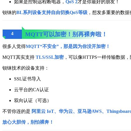
如果是控制远程断电器，
QoS 2
才是你最好的朋友！
钡铼的
BL系列设备支持自由切换QoS等级
，想发多重要的数据
4
MQTT可以加密！别再裸奔啦！
很多人觉得
MQTT“不安全”，那是因为你没开加密！
MQTT其实支持
TLS/SSL加密
，可以像HTTPS一样传输数据
钡铼技术的设备支持：
SSL证书导入
云平台的CA认证
双向认证（可选）
不管你连的是
阿里云 IoT、华为云、亚马逊AWS、Thingsboar
放心大胆传，别怕裸奔！