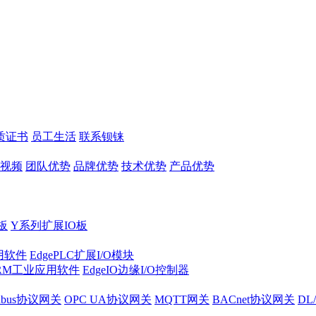
质证书
员工生活
联系钡铼
视频
团队优势
品牌优势
技术优势
产品优势
板
Y系列扩展IO板
实用软件
EdgePLC扩展I/O模块
RM工业应用软件
EdgeIO边缘I/O控制器
dbus协议网关
OPC UA协议网关
MQTT网关
BACnet协议网关
DL