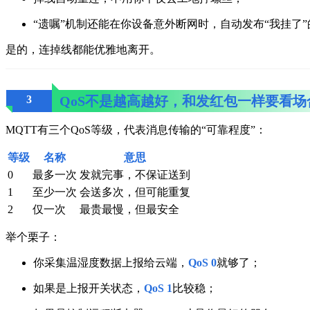
“遗嘱”机制还能在你设备意外断网时，自动发布“我挂了
是的，连掉线都能优雅地离开。
3
QoS不是越高越好，和发红包一样要看场
MQTT有三个QoS等级，代表消息传输的“可靠程度”：
等级
名称
意思
0
最多一次
发就完事，不保证送到
1
至少一次
会送多次，但可能重复
2
仅一次
最贵最慢，但最安全
举个栗子：
你采集温湿度数据上报给云端，
QoS 0
就够了；
如果是上报开关状态，
QoS 1
比较稳；