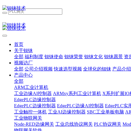
首页
关于钡铼
全部
福利制度
钡铼使命
钡铼荣誉
钡铼文化
钡铼愿景
资
视频访厂
全部
公司介绍视频
快速选型视频
全球化的钡铼
产品介绍
产品中心
全部
ARM工业计算机
工业边缘AI控制器
ARMxy系列工业计算机
X系列扩展IO
EdgePLC边缘控制器
EdgePLC边缘控制器
EdgePLC边缘AI控制器
EdgePLC
工业触控一体机
工业AI边缘控制器
SBC工业单板电脑
A
工业物联网关
Node-RED边缘网关
工业总线协议网关
PLC协议网关
Mo
物联网关软件