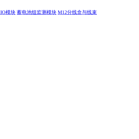
程IO模块
蓄电池组监测模块
M12分线盒与线束