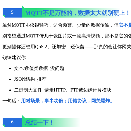
5
MQTT不是万能的，数据太大就别硬上！
虽然MQTT协议很轻巧，适合频繁、少量的数据传输，但
它不
别指望通过MQTT传几十张图片或一段高清视频，那不是它的
更别提你还想用QoS 2、还加密、还保留——那真的会让你网关
钡铼建议你：
文本/数值类数据 没问题
JSON结构 推荐
二进制大文件 请走HTTP、FTP或边缘计算模块
一句话：
用对场景，事半功倍；用错协议，网关爆炸。
6
总结一下！