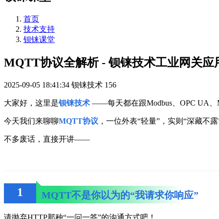
首页
技术支持
钡铼课堂
MQTT协议全解析 - 钡铼技术工业网关应
2025-09-05 18:41:34
钡铼技术
156
大家好，这里是
钡铼技术
——每天都在跟Modbus、OPC U
今天我们来聊聊
MQTT协议
，一位外表“轻量”，实则“深藏不露
不多废话，直接开讲——
1
MQTT不是你以为的“我请求你响应”
请抛弃HTTP那种“一问一答”的沟通方式吧！