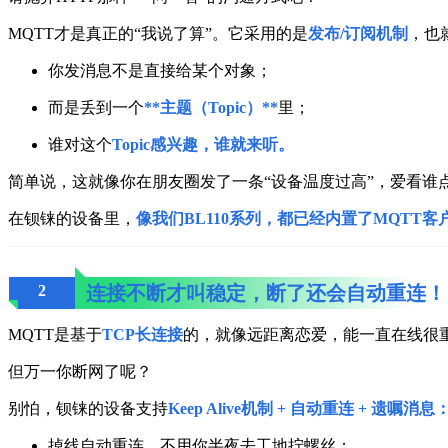
MQTT才是真正的“我说了算”。它采用的是
发布/订阅机制
，也
你发消息不是直接给某个对象；
而是丢到一个
**主题（Topic）**
里；
谁对这个
Topic感兴趣，谁就来听。
简单说，这就像你在朋友圈发了一条“设备温度过高”，爱看谁
在钡铼的设备里，
像我们BL110系列，都已经内置了MQTT客
2
连接不断才叫稳定，断了还会自动重连！
MQTT是基于
TCP长连接
的，就像远距离恋爱，能一直在线很
但万一你断网了呢？
别怕，钡铼的设备支持
Keep Alive机制 + 自动重连 + 遗嘱消息
掉线自动重连，不用你半夜去工地拧螺丝；