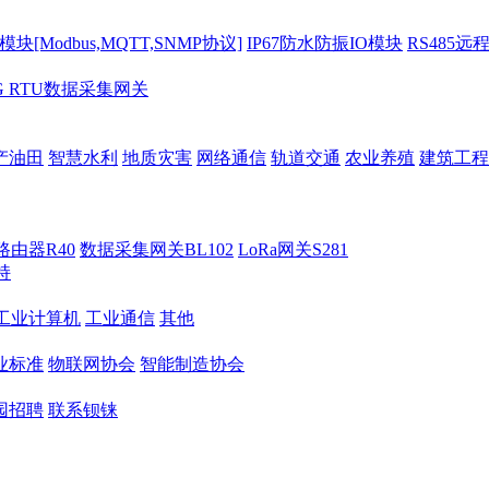
[Modbus,MQTT,SNMP协议]
IP67防水防振IO模块
RS485远
G RTU数据采集网关
产油田
智慧水利
地质灾害
网络通信
轨道交通
农业养殖
建筑工程
路由器R40
数据采集网关BL102
LoRa网关S281
持
M工业计算机
工业通信
其他
业标准
物联网协会
智能制造协会
园招聘
联系钡铼