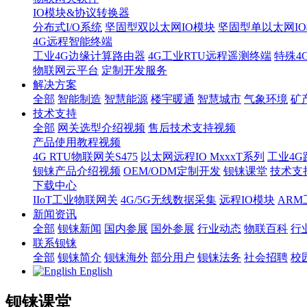
IO模块&协议转换器
分布式I/O系统
坚固型双以太网IO模块
坚固型单以太网IO模块
4G远程智能终端
工业4G边缘计算路由器
4G工业RTU远程遥测终端
特殊4
物联网云平台
定制开发服务
解决方案
全部
智能制造
智慧能源
楼宇暖通
智慧城市
气象环境
矿
技术支持
全部
网关选型介绍视频
售后技术支持视频
产品使用教程视频
4G RTU物联网关S475
以太网远程IO MxxxT系列
工业4G
钡铼产品介绍视频
OEM/ODM定制开发
钡铼课堂
技术支
下载中心
IIoT工业物联网关
4G/5G无线数据采集
远程IO模块
AR
新闻资讯
全部
钡铼新闻
国内参展
国外参展
行业动态
物联百科
行
联系钡铼
全部
钡铼简介
钡铼海外
部分用户
钡铼法务
社会招聘
校
English
钡铼课堂