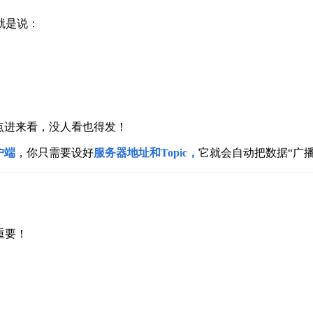
就是说：
点进来看，没人看也得发！
户端
，你只需要设好
服务器地址和Topic，
它就会自动把数据“广
重要！
：