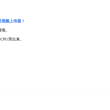
是视频上传器
！
强项。
CPU哭出来。