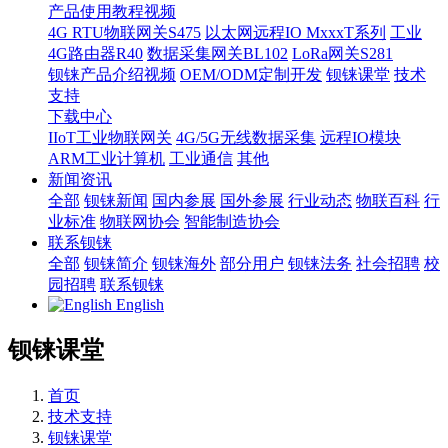
产品使用教程视频
4G RTU物联网关S475
以太网远程IO MxxxT系列
工业
4G路由器R40
数据采集网关BL102
LoRa网关S281
钡铼产品介绍视频
OEM/ODM定制开发
钡铼课堂
技术
支持
下载中心
IIoT工业物联网关
4G/5G无线数据采集
远程IO模块
ARM工业计算机
工业通信
其他
新闻资讯
全部
钡铼新闻
国内参展
国外参展
行业动态
物联百科
行
业标准
物联网协会
智能制造协会
联系钡铼
全部
钡铼简介
钡铼海外
部分用户
钡铼法务
社会招聘
校
园招聘
联系钡铼
English
钡铼课堂
首页
技术支持
钡铼课堂