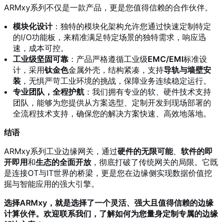
ARMxy系列不仅是一款产品，更是您值得信赖的合作伙伴。
模块化设计
：独特的模块化架构允许您通过快速定制特定
的I/O功能板，来精准满足特定场景的独特需求，响应迅
速，成本可控。
工业级坚固可靠
：产品严格遵循工业级
EMC/EMI
标准设
计，采用
钛金色
金属外壳，结构紧凑，支持
导轨与墙壁安
装
，无惧严苛工业环境的挑战，保障业务连续稳定运行。
专业团队，全程护航
：我们拥有专业的软、硬件技术支持
团队，能够为您提供从方案选型、定制开发到现场部署的
全流程技术支持，确保您的解决方案快速、高效地落地。
结语
ARMxy系列工业边缘网关，通过
硬件的无限可能
、
软件的即
开即用
和
生态的全面开放
，彻底打破了传统网关的局限。它既
是连接OT与IT世界的桥梁，更是您在边缘侧实现数据价值挖
掘与智能应用的强大引擎。
选择ARMxy，就是选择了一个灵活、强大且值得信赖的边缘
计算伙伴。欢迎联系我们，了解如何为您量身定制专属的边缘