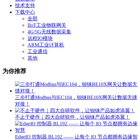
技术支持
下载中心
全部
IIoT工业物联网关
4G/5G无线数据采集
远程IO模块
ARM工业计算机
工业通信
其他
为你推荐
三步打通Modbus与IEC104，钡铼BE10X网关让数据无缝
对接！
不止于硬件｜四大自研软件，让钡铼产品如虎添翼！
EdgeIO 控制器 BL192 —— 让每个 IO 节点都拥有边缘智