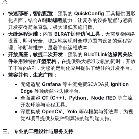
态。
快速部署，智能配置
：预装的
QuickConfig
工具提供图形
化界面，结合
AI辅助编程
能力，让复杂的设备配置与逻辑
开发变得简单直观，极大降低实施门槛。
无缝远程运维
：内置
BLRAT远程访问工具
，无需复杂网络
设置，即可安全、稳定地实现对全球范围内设备的远程管
理、诊断与维护，显著降低运维成本。
开放底座，敏捷二次开发
：预装的
BLIoTLink边缘网关软
件
采用独特的
T型架构
，在提供强大标准功能的同时，开放
了丰富的API，为您的定制化应用提供了绝佳的开发平台。
兼容并包，生态广阔
：
无缝适配
Grafana
等主流免费SCADA及
Ignition
Edge
等顶级商业边缘平台。
全面兼容
QT (C++)、Python、Node-RED
等主流
开发环境与流程工具。
深度集成
OpenCV、Yolo
等AI框架与算法库，为视
觉AI项目提供从硬件到算法的端到端支持。
三、 专业的工程设计与服务支持