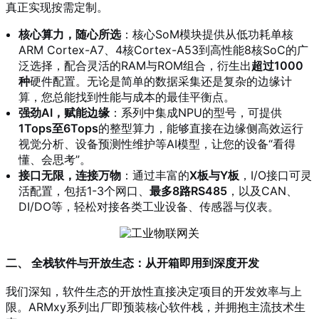
真正实现按需定制。
核心算力，随心所选
：核心SoM模块提供从低功耗单核
ARM Cortex-A7、4核Cortex-A53到高性能8核SoC的广
泛选择，配合灵活的RAM与ROM组合，衍生出
超过1000
种
硬件配置。无论是简单的数据采集还是复杂的边缘计
算，您总能找到性能与成本的最佳平衡点。
强劲AI，赋能边缘
：系列中集成NPU的型号，可提供
1Tops至6Tops
的整型算力，能够直接在边缘侧高效运行
视觉分析、设备预测性维护等AI模型，让您的设备“看得
懂、会思考”。
接口无限，连接万物
：通过丰富的
X板与Y板
，I/O接口可灵
活配置，包括1-3个网口、
最多8路RS485
，以及CAN、
DI/DO等，轻松对接各类工业设备、传感器与仪表。
二、 全栈软件与开放生态：从开箱即用到深度开发
我们深知，软件生态的开放性直接决定项目的开发效率与上
限。ARMxy系列出厂即预装核心软件栈，并拥抱主流技术生