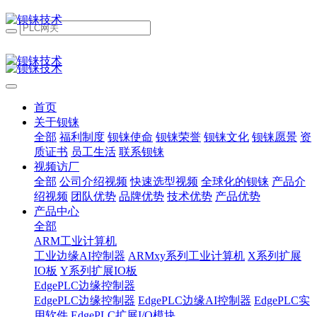
首页
关于钡铼
全部
福利制度
钡铼使命
钡铼荣誉
钡铼文化
钡铼愿景
资
质证书
员工生活
联系钡铼
视频访厂
全部
公司介绍视频
快速选型视频
全球化的钡铼
产品介
绍视频
团队优势
品牌优势
技术优势
产品优势
产品中心
全部
ARM工业计算机
工业边缘AI控制器
ARMxy系列工业计算机
X系列扩展
IO板
Y系列扩展IO板
EdgePLC边缘控制器
EdgePLC边缘控制器
EdgePLC边缘AI控制器
EdgePLC实
用软件
EdgePLC扩展I/O模块