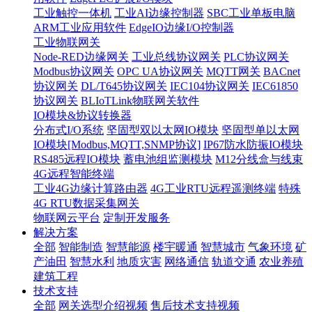
工业触控一体机
工业AI边缘控制器
SBC工业单板电脑
ARM工业应用软件
EdgeIO边缘I/O控制器
工业物联网关
Node-RED边缘网关
工业总线协议网关
PLC协议网关
Modbus协议网关
OPC UA协议网关
MQTT网关
BACnet
协议网关
DL/T645协议网关
IEC104协议网关
IEC61850
协议网关
BLIoTLink物联网关软件
IO模块&协议转换器
分布式I/O系统
坚固型双以太网IO模块
坚固型单以太网
IO模块[Modbus,MQTT,SNMP协议]
IP67防水防振IO模块
RS485远程IO模块
蓄电池组监测模块
M12分线盒与线束
4G远程智能终端
工业4G边缘计算路由器
4G工业RTU远程遥测终端
特殊
4G RTU数据采集网关
物联网云平台
定制开发服务
解决方案
全部
智能制造
智慧能源
楼宇暖通
智慧城市
气象环境
矿
产油田
智慧水利
地质灾害
网络通信
轨道交通
农业养殖
建筑工程
技术支持
全部
网关选型介绍视频
售后技术支持视频