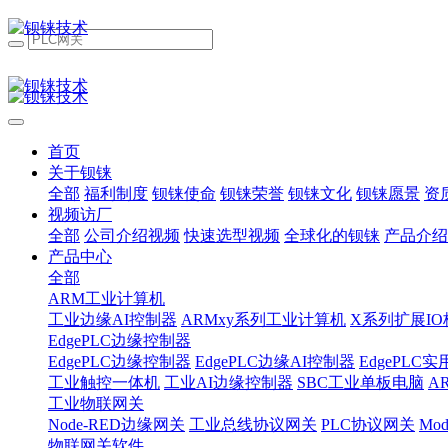
首页
关于钡铼
全部
福利制度
钡铼使命
钡铼荣誉
钡铼文化
钡铼愿景
资
视频访厂
全部
公司介绍视频
快速选型视频
全球化的钡铼
产品介绍
产品中心
全部
ARM工业计算机
工业边缘AI控制器
ARMxy系列工业计算机
X系列扩展IO
EdgePLC边缘控制器
EdgePLC边缘控制器
EdgePLC边缘AI控制器
EdgePLC
工业触控一体机
工业AI边缘控制器
SBC工业单板电脑
A
工业物联网关
Node-RED边缘网关
工业总线协议网关
PLC协议网关
Mo
物联网关软件