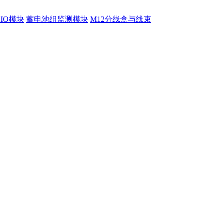
程IO模块
蓄电池组监测模块
M12分线盒与线束