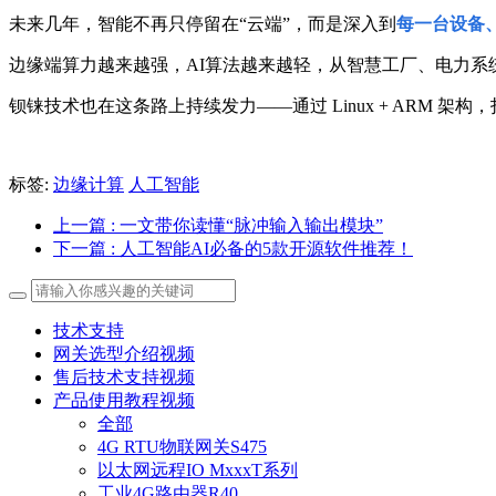
未来几年，智能不再只停留在“云端”，
而是深入到
每一台设备
边缘端算力越来越强，AI算法越来越轻，
从智慧工厂、电力系
钡铼技术也在这条路上持续发力——
通过 Linux + ARM
标签:
边缘计算
人工智能
上一篇
: 一文带你读懂“脉冲输入输出模块”
下一篇
: 人工智能AI必备的5款开源软件推荐！
技术支持
网关选型介绍视频
售后技术支持视频
产品使用教程视频
全部
4G RTU物联网关S475
以太网远程IO MxxxT系列
工业4G路由器R40