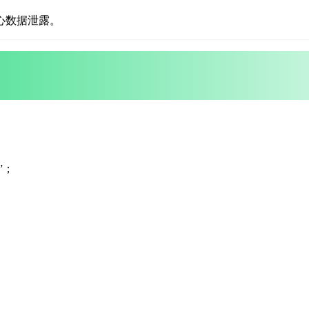
心数据泄露。
”；
；