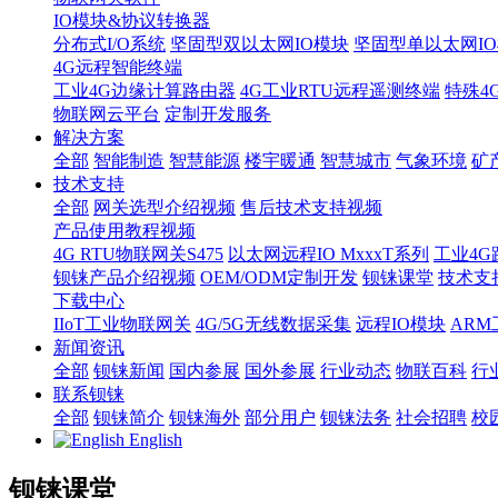
IO模块&协议转换器
分布式I/O系统
坚固型双以太网IO模块
坚固型单以太网IO模块
4G远程智能终端
工业4G边缘计算路由器
4G工业RTU远程遥测终端
特殊4
物联网云平台
定制开发服务
解决方案
全部
智能制造
智慧能源
楼宇暖通
智慧城市
气象环境
矿
技术支持
全部
网关选型介绍视频
售后技术支持视频
产品使用教程视频
4G RTU物联网关S475
以太网远程IO MxxxT系列
工业4G
钡铼产品介绍视频
OEM/ODM定制开发
钡铼课堂
技术支
下载中心
IIoT工业物联网关
4G/5G无线数据采集
远程IO模块
AR
新闻资讯
全部
钡铼新闻
国内参展
国外参展
行业动态
物联百科
行
联系钡铼
全部
钡铼简介
钡铼海外
部分用户
钡铼法务
社会招聘
校
English
钡铼课堂