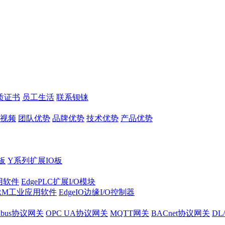
质证书
员工生活
联系钡铼
视频
团队优势
品牌优势
技术优势
产品优势
板
Y系列扩展IO板
实用软件
EdgePLC扩展I/O模块
RM工业应用软件
EdgeIO边缘I/O控制器
dbus协议网关
OPC UA协议网关
MQTT网关
BACnet协议网关
DL