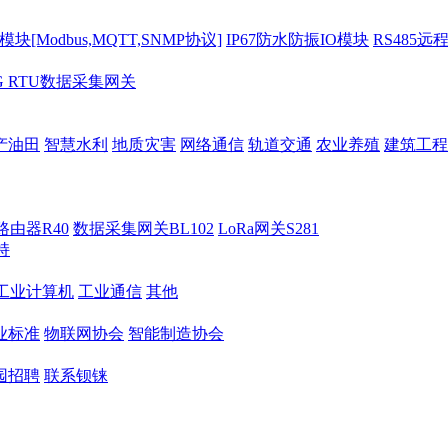
[Modbus,MQTT,SNMP协议]
IP67防水防振IO模块
RS485远
G RTU数据采集网关
产油田
智慧水利
地质灾害
网络通信
轨道交通
农业养殖
建筑工程
路由器R40
数据采集网关BL102
LoRa网关S281
持
M工业计算机
工业通信
其他
业标准
物联网协会
智能制造协会
园招聘
联系钡铼