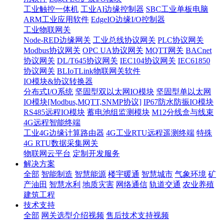
工业触控一体机
工业AI边缘控制器
SBC工业单板电脑
ARM工业应用软件
EdgeIO边缘I/O控制器
工业物联网关
Node-RED边缘网关
工业总线协议网关
PLC协议网关
Modbus协议网关
OPC UA协议网关
MQTT网关
BACnet
协议网关
DL/T645协议网关
IEC104协议网关
IEC61850
协议网关
BLIoTLink物联网关软件
IO模块&协议转换器
分布式I/O系统
坚固型双以太网IO模块
坚固型单以太网
IO模块[Modbus,MQTT,SNMP协议]
IP67防水防振IO模块
RS485远程IO模块
蓄电池组监测模块
M12分线盒与线束
4G远程智能终端
工业4G边缘计算路由器
4G工业RTU远程遥测终端
特殊
4G RTU数据采集网关
物联网云平台
定制开发服务
解决方案
全部
智能制造
智慧能源
楼宇暖通
智慧城市
气象环境
矿
产油田
智慧水利
地质灾害
网络通信
轨道交通
农业养殖
建筑工程
技术支持
全部
网关选型介绍视频
售后技术支持视频