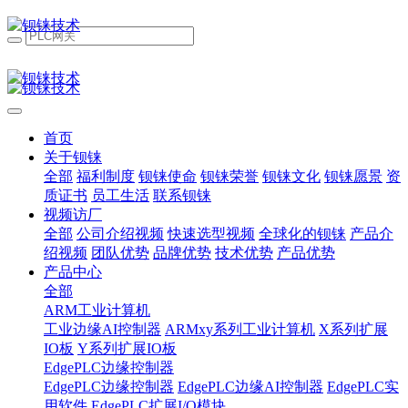
首页
关于钡铼
全部
福利制度
钡铼使命
钡铼荣誉
钡铼文化
钡铼愿景
资
质证书
员工生活
联系钡铼
视频访厂
全部
公司介绍视频
快速选型视频
全球化的钡铼
产品介
绍视频
团队优势
品牌优势
技术优势
产品优势
产品中心
全部
ARM工业计算机
工业边缘AI控制器
ARMxy系列工业计算机
X系列扩展
IO板
Y系列扩展IO板
EdgePLC边缘控制器
EdgePLC边缘控制器
EdgePLC边缘AI控制器
EdgePLC实
用软件
EdgePLC扩展I/O模块