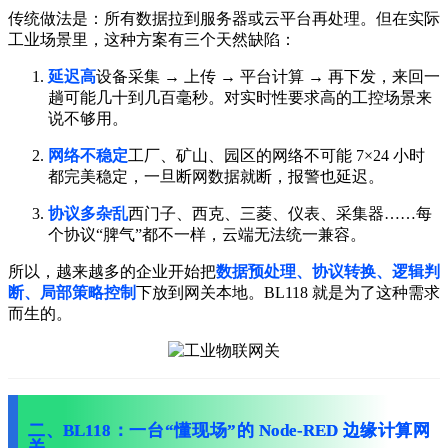
传统做法是：所有数据拉到服务器或云平台再处理。
但在实际
工业场景里，这种方案有三个天然缺陷：
延迟高
设备采集 → 上传 → 平台计算 → 再下发，来回一
趟可能几十到几百毫秒。
对实时性要求高的工控场景来
说不够用。
网络不稳定
工厂、矿山、园区的网络不可能 7×24 小时
都完美稳定，
一旦断网数据就断，报警也延迟。
协议多杂乱
西门子、西克、三菱、仪表、采集器……
每
个协议“脾气”都不一样，云端无法统一兼容。
所以，越来越多的企业开始把
数据预处理、协议转换、逻辑判
断、局部策略控制
下放到网关本地。
BL118 就是为了这种需求
而生的。
二、BL118：一台“懂现场”的 Node-RED 边缘计算网
关