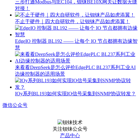
三步打通Modbus与IEC104，钡铼BE10X网关让数据无缝
对接！
不止于硬件｜四大自研软件，让钡铼产品如虎添翼！
EdgeIO 控制器 BL192 —— 让每个 IO 节点都拥有边缘智
慧
来看看DeepSeek是怎么评价EdgePLC BL237系列工业AI
边缘控制器的适用场景
IOy系列BL193如何实现IO信号采集到SNMP协议转发？
微信公众号
关注钡铼公众号
产品中心