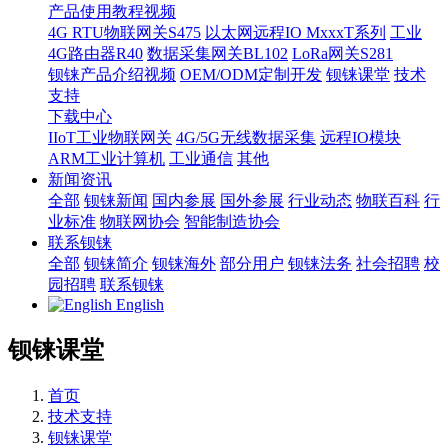
产品使用教程视频
4G RTU物联网关S475
以太网远程IO MxxxT系列
工业
4G路由器R40
数据采集网关BL102
LoRa网关S281
钡铼产品介绍视频
OEM/ODM定制开发
钡铼课堂
技术
支持
下载中心
IIoT工业物联网关
4G/5G无线数据采集
远程IO模块
ARM工业计算机
工业通信
其他
新闻资讯
全部
钡铼新闻
国内参展
国外参展
行业动态
物联百科
行
业标准
物联网协会
智能制造协会
联系钡铼
全部
钡铼简介
钡铼海外
部分用户
钡铼法务
社会招聘
校
园招聘
联系钡铼
English
钡铼课堂
首页
技术支持
钡铼课堂