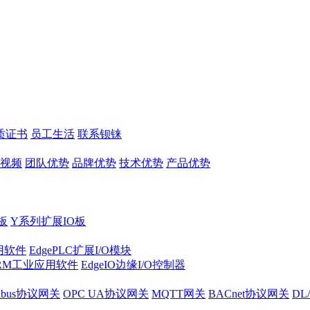
质证书
员工生活
联系钡铼
视频
团队优势
品牌优势
技术优势
产品优势
板
Y系列扩展IO板
实用软件
EdgePLC扩展I/O模块
RM工业应用软件
EdgeIO边缘I/O控制器
dbus协议网关
OPC UA协议网关
MQTT网关
BACnet协议网关
DL