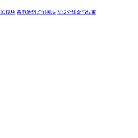
程IO模块
蓄电池组监测模块
M12分线盒与线束