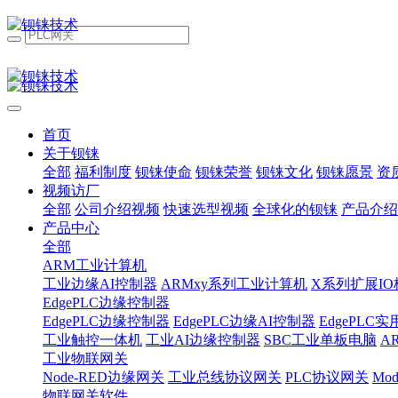
首页
关于钡铼
全部
福利制度
钡铼使命
钡铼荣誉
钡铼文化
钡铼愿景
资
视频访厂
全部
公司介绍视频
快速选型视频
全球化的钡铼
产品介绍
产品中心
全部
ARM工业计算机
工业边缘AI控制器
ARMxy系列工业计算机
X系列扩展IO
EdgePLC边缘控制器
EdgePLC边缘控制器
EdgePLC边缘AI控制器
EdgePLC
工业触控一体机
工业AI边缘控制器
SBC工业单板电脑
A
工业物联网关
Node-RED边缘网关
工业总线协议网关
PLC协议网关
Mo
物联网关软件