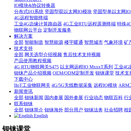
IO模块&协议转换器
分布式I/O系统
坚固型双以太网IO模块
坚固型单以太网IO模块
4G远程智能终端
工业4G边缘计算路由器
4G工业RTU远程遥测终端
特殊4
物联网云平台
定制开发服务
解决方案
全部
智能制造
智慧能源
楼宇暖通
智慧城市
气象环境
矿
技术支持
全部
网关选型介绍视频
售后技术支持视频
产品使用教程视频
4G RTU物联网关S475
以太网远程IO MxxxT系列
工业4G
钡铼产品介绍视频
OEM/ODM定制开发
钡铼课堂
技术支
下载中心
IIoT工业物联网关
4G/5G无线数据采集
远程IO模块
AR
新闻资讯
全部
钡铼新闻
国内参展
国外参展
行业动态
物联百科
行
联系钡铼
全部
钡铼简介
钡铼海外
部分用户
钡铼法务
社会招聘
校
English
钡铼课堂