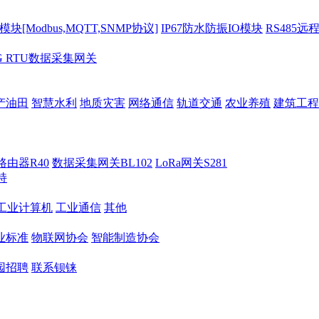
[Modbus,MQTT,SNMP协议]
IP67防水防振IO模块
RS485远
G RTU数据采集网关
产油田
智慧水利
地质灾害
网络通信
轨道交通
农业养殖
建筑工程
路由器R40
数据采集网关BL102
LoRa网关S281
持
M工业计算机
工业通信
其他
业标准
物联网协会
智能制造协会
园招聘
联系钡铼