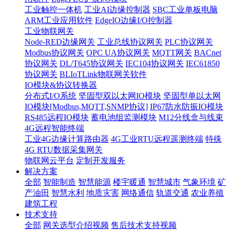
工业触控一体机
工业AI边缘控制器
SBC工业单板电脑
ARM工业应用软件
EdgeIO边缘I/O控制器
工业物联网关
Node-RED边缘网关
工业总线协议网关
PLC协议网关
Modbus协议网关
OPC UA协议网关
MQTT网关
BACnet
协议网关
DL/T645协议网关
IEC104协议网关
IEC61850
协议网关
BLIoTLink物联网关软件
IO模块&协议转换器
分布式I/O系统
坚固型双以太网IO模块
坚固型单以太网
IO模块[Modbus,MQTT,SNMP协议]
IP67防水防振IO模块
RS485远程IO模块
蓄电池组监测模块
M12分线盒与线束
4G远程智能终端
工业4G边缘计算路由器
4G工业RTU远程遥测终端
特殊
4G RTU数据采集网关
物联网云平台
定制开发服务
解决方案
全部
智能制造
智慧能源
楼宇暖通
智慧城市
气象环境
矿
产油田
智慧水利
地质灾害
网络通信
轨道交通
农业养殖
建筑工程
技术支持
全部
网关选型介绍视频
售后技术支持视频