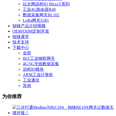
以太网远程IO MxxxT系列
工业4G路由器R40
数据采集网关BL102
LoRa网关S281
钡铼产品介绍视频
OEM/ODM定制开发
钡铼课堂
技术支持
下载中心
全部
IIoT工业物联网关
4G/5G无线数据采集
远程IO模块
ARM工业计算机
工业通信
其他
为你推荐