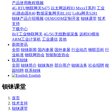
产品使用教程视频
4G RTU物联网关S475
以太网远程IO MxxxT系列
工业
4G路由器R40
数据采集网关BL102
LoRa网关S281
钡铼产品介绍视频
OEM/ODM定制开发
钡铼课堂
技术
支持
下载中心
IIoT工业物联网关
4G/5G无线数据采集
远程IO模块
ARM工业计算机
工业通信
其他
新闻资讯
全部
钡铼新闻
国内参展
国外参展
行业动态
物联百科
行
业标准
物联网协会
智能制造协会
联系钡铼
全部
钡铼简介
钡铼海外
部分用户
钡铼法务
社会招聘
校
园招聘
联系钡铼
English
钡铼课堂
首页
技术支持
钡铼课堂