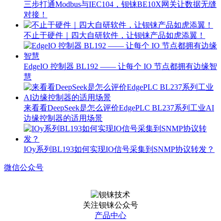
三步打通Modbus与IEC104，钡铼BE10X网关让数据无缝
对接！
不止于硬件｜四大自研软件，让钡铼产品如虎添翼！
EdgeIO 控制器 BL192 —— 让每个 IO 节点都拥有边缘智
慧
来看看DeepSeek是怎么评价EdgePLC BL237系列工业AI
边缘控制器的适用场景
IOy系列BL193如何实现IO信号采集到SNMP协议转发？
微信公众号
关注钡铼公众号
产品中心