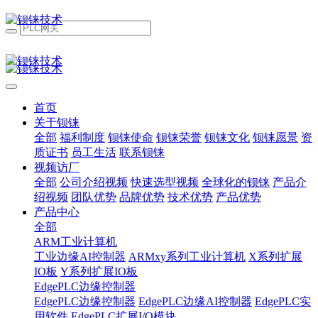
首页
关于钡铼
全部
福利制度
钡铼使命
钡铼荣誉
钡铼文化
钡铼愿景
资
质证书
员工生活
联系钡铼
视频访厂
全部
公司介绍视频
快速选型视频
全球化的钡铼
产品介
绍视频
团队优势
品牌优势
技术优势
产品优势
产品中心
全部
ARM工业计算机
工业边缘AI控制器
ARMxy系列工业计算机
X系列扩展
IO板
Y系列扩展IO板
EdgePLC边缘控制器
EdgePLC边缘控制器
EdgePLC边缘AI控制器
EdgePLC实
用软件
EdgePLC扩展I/O模块