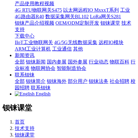
产品使用教程视频
4G RTU物联网关S475
以太网远程IO MxxxT系列
工业
4G路由器R40
数据采集网关BL102
LoRa网关S281
钡铼产品介绍视频
OEM/ODM定制开发
钡铼课堂
技术
支持
下载中心
IIoT工业物联网关
4G/5G无线数据采集
远程IO模块
ARM工业计算机
工业通信
其他
新闻资讯
全部
钡铼新闻
国内参展
国外参展
行业动态
物联百科
行
业标准
物联网协会
智能制造协会
联系钡铼
全部
钡铼简介
钡铼海外
部分用户
钡铼法务
社会招聘
校
园招聘
联系钡铼
English
钡铼课堂
首页
技术支持
钡铼课堂