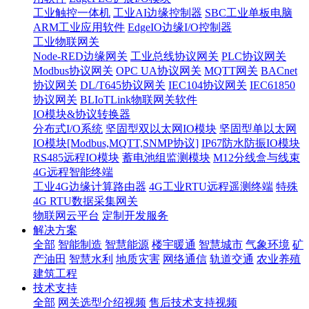
工业触控一体机
工业AI边缘控制器
SBC工业单板电脑
ARM工业应用软件
EdgeIO边缘I/O控制器
工业物联网关
Node-RED边缘网关
工业总线协议网关
PLC协议网关
Modbus协议网关
OPC UA协议网关
MQTT网关
BACnet
协议网关
DL/T645协议网关
IEC104协议网关
IEC61850
协议网关
BLIoTLink物联网关软件
IO模块&协议转换器
分布式I/O系统
坚固型双以太网IO模块
坚固型单以太网
IO模块[Modbus,MQTT,SNMP协议]
IP67防水防振IO模块
RS485远程IO模块
蓄电池组监测模块
M12分线盒与线束
4G远程智能终端
工业4G边缘计算路由器
4G工业RTU远程遥测终端
特殊
4G RTU数据采集网关
物联网云平台
定制开发服务
解决方案
全部
智能制造
智慧能源
楼宇暖通
智慧城市
气象环境
矿
产油田
智慧水利
地质灾害
网络通信
轨道交通
农业养殖
建筑工程
技术支持
全部
网关选型介绍视频
售后技术支持视频