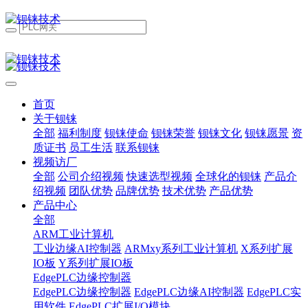
首页
关于钡铼
全部
福利制度
钡铼使命
钡铼荣誉
钡铼文化
钡铼愿景
资
质证书
员工生活
联系钡铼
视频访厂
全部
公司介绍视频
快速选型视频
全球化的钡铼
产品介
绍视频
团队优势
品牌优势
技术优势
产品优势
产品中心
全部
ARM工业计算机
工业边缘AI控制器
ARMxy系列工业计算机
X系列扩展
IO板
Y系列扩展IO板
EdgePLC边缘控制器
EdgePLC边缘控制器
EdgePLC边缘AI控制器
EdgePLC实
用软件
EdgePLC扩展I/O模块