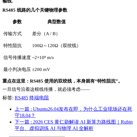
输线
。
RS485 线路的几个关键物理参数
参数
典型数值
传输方式
差分（A / B）
特性阻抗
100Ω～120Ω（双绞线）
信号传播速度
~2×10⁸ m/s
最小判决电压
±200 mV
重点在这里：RS485 使用的双绞线，本身就有“特性阻抗”。
一旦信号沿着这根线传播，就必须考虑——
标签:
RS485
终端电阻
上一篇
: Ubuntu26.04发布在即，为什么工业现场还在死
守18.04？
下一篇
: 2026 CES 黄仁勋解读 AI 新算力路线图｜Rubin
平台、虚拟训练 AI 与物理 AI 全解析