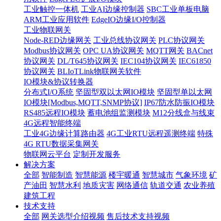
工业触控一体机
工业AI边缘控制器
SBC工业单板电脑
ARM工业应用软件
EdgeIO边缘I/O控制器
工业物联网关
Node-RED边缘网关
工业总线协议网关
PLC协议网关
Modbus协议网关
OPC UA协议网关
MQTT网关
BACnet
协议网关
DL/T645协议网关
IEC104协议网关
IEC61850
协议网关
BLIoTLink物联网关软件
IO模块&协议转换器
分布式I/O系统
坚固型双以太网IO模块
坚固型单以太网
IO模块[Modbus,MQTT,SNMP协议]
IP67防水防振IO模块
RS485远程IO模块
蓄电池组监测模块
M12分线盒与线束
4G远程智能终端
工业4G边缘计算路由器
4G工业RTU远程遥测终端
特殊
4G RTU数据采集网关
物联网云平台
定制开发服务
解决方案
全部
智能制造
智慧能源
楼宇暖通
智慧城市
气象环境
矿
产油田
智慧水利
地质灾害
网络通信
轨道交通
农业养殖
建筑工程
技术支持
全部
网关选型介绍视频
售后技术支持视频