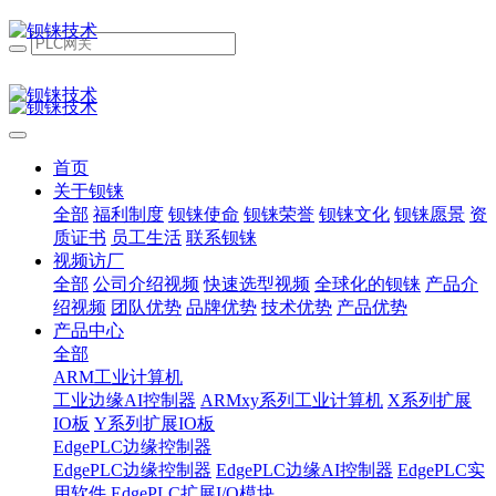
首页
关于钡铼
全部
福利制度
钡铼使命
钡铼荣誉
钡铼文化
钡铼愿景
资
质证书
员工生活
联系钡铼
视频访厂
全部
公司介绍视频
快速选型视频
全球化的钡铼
产品介
绍视频
团队优势
品牌优势
技术优势
产品优势
产品中心
全部
ARM工业计算机
工业边缘AI控制器
ARMxy系列工业计算机
X系列扩展
IO板
Y系列扩展IO板
EdgePLC边缘控制器
EdgePLC边缘控制器
EdgePLC边缘AI控制器
EdgePLC实
用软件
EdgePLC扩展I/O模块