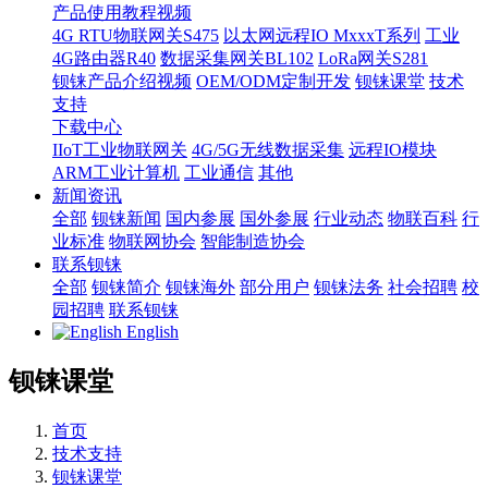
产品使用教程视频
4G RTU物联网关S475
以太网远程IO MxxxT系列
工业
4G路由器R40
数据采集网关BL102
LoRa网关S281
钡铼产品介绍视频
OEM/ODM定制开发
钡铼课堂
技术
支持
下载中心
IIoT工业物联网关
4G/5G无线数据采集
远程IO模块
ARM工业计算机
工业通信
其他
新闻资讯
全部
钡铼新闻
国内参展
国外参展
行业动态
物联百科
行
业标准
物联网协会
智能制造协会
联系钡铼
全部
钡铼简介
钡铼海外
部分用户
钡铼法务
社会招聘
校
园招聘
联系钡铼
English
钡铼课堂
首页
技术支持
钡铼课堂