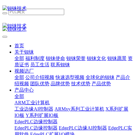
首页
关于钡铼
全部
福利制度
钡铼使命
钡铼荣誉
钡铼文化
钡铼愿景
资
质证书
员工生活
联系钡铼
视频访厂
全部
公司介绍视频
快速选型视频
全球化的钡铼
产品介
绍视频
团队优势
品牌优势
技术优势
产品优势
产品中心
全部
ARM工业计算机
工业边缘AI控制器
ARMxy系列工业计算机
X系列扩展
IO板
Y系列扩展IO板
EdgePLC边缘控制器
EdgePLC边缘控制器
EdgePLC边缘AI控制器
EdgePLC实
用软件
EdgePLC扩展I/O模块