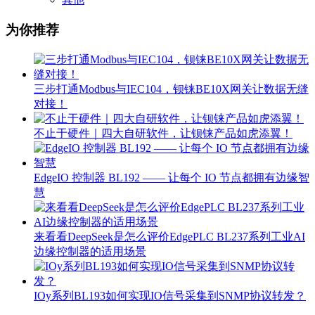
为你推荐
三步打通Modbus与IEC104，钡铼BE10X网关让数据无缝
对接！
不止于硬件｜四大自研软件，让钡铼产品如虎添翼！
EdgeIO 控制器 BL192 —— 让每个 IO 节点都拥有边缘智
慧
来看看DeepSeek是怎么评价EdgePLC BL237系列工业AI
边缘控制器的适用场景
IOy系列BL193如何实现IO信号采集到SNMP协议转发？