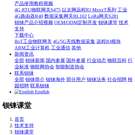
产品使用教程视频
4G RTU物联网关S475
以太网远程IO MxxxT系列
工业
4G路由器R40
数据采集网关BL102
LoRa网关S281
钡铼产品介绍视频
OEM/ODM定制开发
钡铼课堂
技术
支持
下载中心
IIoT工业物联网关
4G/5G无线数据采集
远程IO模块
ARM工业计算机
工业通信
其他
新闻资讯
全部
钡铼新闻
国内参展
国外参展
行业动态
物联百科
行
业标准
物联网协会
智能制造协会
联系钡铼
全部
钡铼简介
钡铼海外
部分用户
钡铼法务
社会招聘
校
园招聘
联系钡铼
English
钡铼课堂
首页
技术支持
钡铼课堂