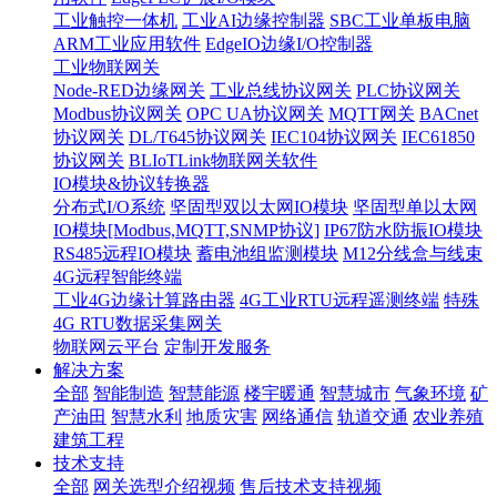
工业触控一体机
工业AI边缘控制器
SBC工业单板电脑
ARM工业应用软件
EdgeIO边缘I/O控制器
工业物联网关
Node-RED边缘网关
工业总线协议网关
PLC协议网关
Modbus协议网关
OPC UA协议网关
MQTT网关
BACnet
协议网关
DL/T645协议网关
IEC104协议网关
IEC61850
协议网关
BLIoTLink物联网关软件
IO模块&协议转换器
分布式I/O系统
坚固型双以太网IO模块
坚固型单以太网
IO模块[Modbus,MQTT,SNMP协议]
IP67防水防振IO模块
RS485远程IO模块
蓄电池组监测模块
M12分线盒与线束
4G远程智能终端
工业4G边缘计算路由器
4G工业RTU远程遥测终端
特殊
4G RTU数据采集网关
物联网云平台
定制开发服务
解决方案
全部
智能制造
智慧能源
楼宇暖通
智慧城市
气象环境
矿
产油田
智慧水利
地质灾害
网络通信
轨道交通
农业养殖
建筑工程
技术支持
全部
网关选型介绍视频
售后技术支持视频