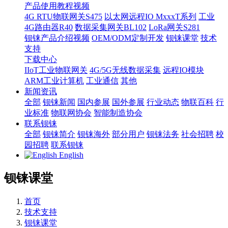
产品使用教程视频
4G RTU物联网关S475
以太网远程IO MxxxT系列
工业
4G路由器R40
数据采集网关BL102
LoRa网关S281
钡铼产品介绍视频
OEM/ODM定制开发
钡铼课堂
技术
支持
下载中心
IIoT工业物联网关
4G/5G无线数据采集
远程IO模块
ARM工业计算机
工业通信
其他
新闻资讯
全部
钡铼新闻
国内参展
国外参展
行业动态
物联百科
行
业标准
物联网协会
智能制造协会
联系钡铼
全部
钡铼简介
钡铼海外
部分用户
钡铼法务
社会招聘
校
园招聘
联系钡铼
English
钡铼课堂
首页
技术支持
钡铼课堂