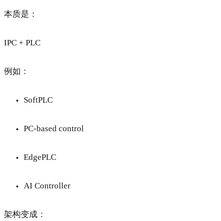
本质是：
IPC + PLC
例如：
SoftPLC
PC-based control
EdgePLC
AI Controller
架构变成：