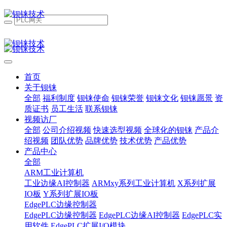
首页
关于钡铼
全部
福利制度
钡铼使命
钡铼荣誉
钡铼文化
钡铼愿景
资
质证书
员工生活
联系钡铼
视频访厂
全部
公司介绍视频
快速选型视频
全球化的钡铼
产品介
绍视频
团队优势
品牌优势
技术优势
产品优势
产品中心
全部
ARM工业计算机
工业边缘AI控制器
ARMxy系列工业计算机
X系列扩展
IO板
Y系列扩展IO板
EdgePLC边缘控制器
EdgePLC边缘控制器
EdgePLC边缘AI控制器
EdgePLC实
用软件
EdgePLC扩展I/O模块