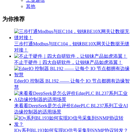
工业通信
其他
为你推荐
三步打通Modbus与IEC104，钡铼BE10X网关让数据无缝
对接！
不止于硬件｜四大自研软件，让钡铼产品如虎添翼！
EdgeIO 控制器 BL192 —— 让每个 IO 节点都拥有边缘智
慧
来看看DeepSeek是怎么评价EdgePLC BL237系列工业AI
边缘控制器的适用场景
IOy系列BL193如何实现IO信号采集到SNMP协议转发？