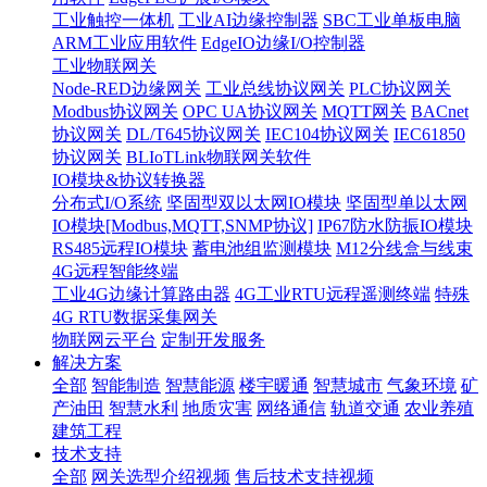
工业触控一体机
工业AI边缘控制器
SBC工业单板电脑
ARM工业应用软件
EdgeIO边缘I/O控制器
工业物联网关
Node-RED边缘网关
工业总线协议网关
PLC协议网关
Modbus协议网关
OPC UA协议网关
MQTT网关
BACnet
协议网关
DL/T645协议网关
IEC104协议网关
IEC61850
协议网关
BLIoTLink物联网关软件
IO模块&协议转换器
分布式I/O系统
坚固型双以太网IO模块
坚固型单以太网
IO模块[Modbus,MQTT,SNMP协议]
IP67防水防振IO模块
RS485远程IO模块
蓄电池组监测模块
M12分线盒与线束
4G远程智能终端
工业4G边缘计算路由器
4G工业RTU远程遥测终端
特殊
4G RTU数据采集网关
物联网云平台
定制开发服务
解决方案
全部
智能制造
智慧能源
楼宇暖通
智慧城市
气象环境
矿
产油田
智慧水利
地质灾害
网络通信
轨道交通
农业养殖
建筑工程
技术支持
全部
网关选型介绍视频
售后技术支持视频