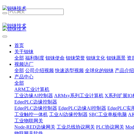
首页
关于钡铼
全部
福利制度
钡铼使命
钡铼荣誉
钡铼文化
钡铼愿景
资
视频访厂
全部
公司介绍视频
快速选型视频
全球化的钡铼
产品介绍
产品中心
全部
ARM工业计算机
工业边缘AI控制器
ARMxy系列工业计算机
X系列扩展IO
EdgePLC边缘控制器
EdgePLC边缘控制器
EdgePLC边缘AI控制器
EdgePLC
工业触控一体机
工业AI边缘控制器
SBC工业单板电脑
A
工业物联网关
Node-RED边缘网关
工业总线协议网关
PLC协议网关
Mo
物联网关软件