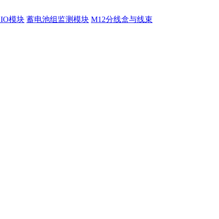
程IO模块
蓄电池组监测模块
M12分线盒与线束