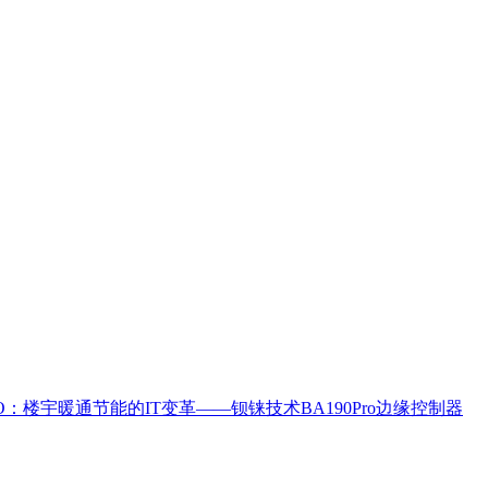
eIO：楼宇暖通节能的IT变革——钡铼技术BA190Pro边缘控制器