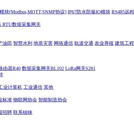
[Modbus,MQTT,SNMP协议]
IP67防水防振IO模块
RS485远
G RTU数据采集网关
产油田
智慧水利
地质灾害
网络通信
轨道交通
农业养殖
建筑工程
路由器R40
数据采集网关BL102
LoRa网关S281
持
M工业计算机
工业通信
其他
业标准
物联网协会
智能制造协会
园招聘
联系钡铼