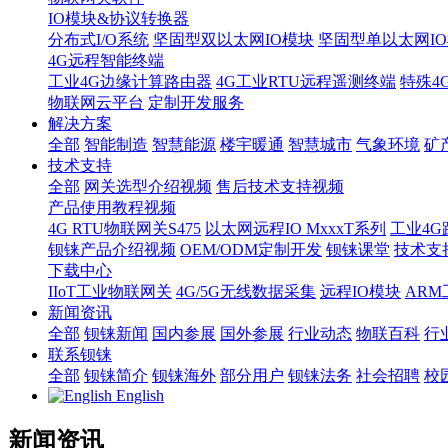
IO模块&协议转换器
分布式I/O系统
坚固型双以太网IO模块
坚固型单以太网IO模块
4G远程智能终端
工业4G边缘计算路由器
4G工业RTU远程遥测终端
特殊4
物联网云平台
定制开发服务
解决方案
全部
智能制造
智慧能源
楼宇暖通
智慧城市
气象环境
矿
技术支持
全部
网关选型介绍视频
售后技术支持视频
产品使用教程视频
4G RTU物联网关S475
以太网远程IO MxxxT系列
工业4G
钡铼产品介绍视频
OEM/ODM定制开发
钡铼课堂
技术支
下载中心
IIoT工业物联网关
4G/5G无线数据采集
远程IO模块
AR
新闻资讯
全部
钡铼新闻
国内参展
国外参展
行业动态
物联百科
行
联系钡铼
全部
钡铼简介
钡铼海外
部分用户
钡铼法务
社会招聘
校
English
新闻资讯