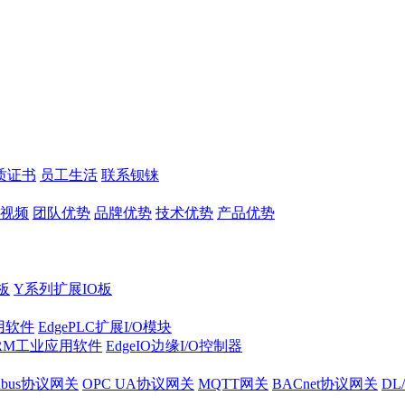
质证书
员工生活
联系钡铼
视频
团队优势
品牌优势
技术优势
产品优势
板
Y系列扩展IO板
实用软件
EdgePLC扩展I/O模块
RM工业应用软件
EdgeIO边缘I/O控制器
dbus协议网关
OPC UA协议网关
MQTT网关
BACnet协议网关
DL