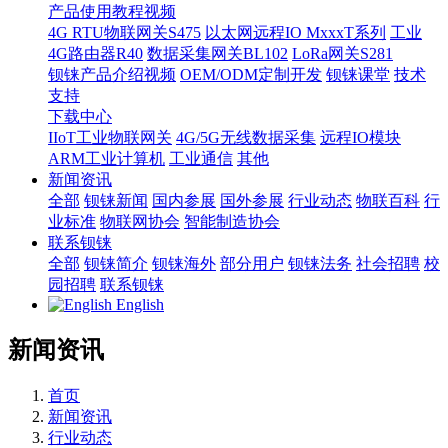
产品使用教程视频
4G RTU物联网关S475
以太网远程IO MxxxT系列
工业
4G路由器R40
数据采集网关BL102
LoRa网关S281
钡铼产品介绍视频
OEM/ODM定制开发
钡铼课堂
技术
支持
下载中心
IIoT工业物联网关
4G/5G无线数据采集
远程IO模块
ARM工业计算机
工业通信
其他
新闻资讯
全部
钡铼新闻
国内参展
国外参展
行业动态
物联百科
行
业标准
物联网协会
智能制造协会
联系钡铼
全部
钡铼简介
钡铼海外
部分用户
钡铼法务
社会招聘
校
园招聘
联系钡铼
English
新闻资讯
首页
新闻资讯
行业动态