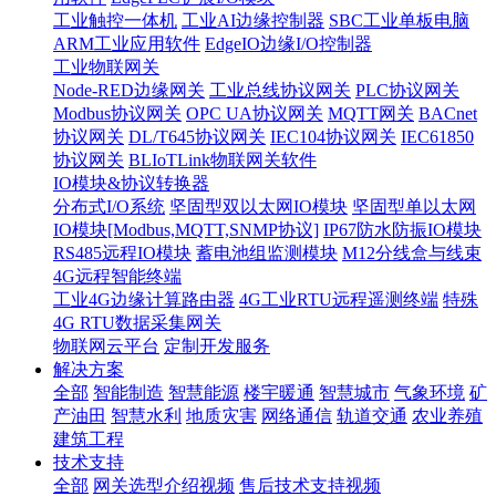
工业触控一体机
工业AI边缘控制器
SBC工业单板电脑
ARM工业应用软件
EdgeIO边缘I/O控制器
工业物联网关
Node-RED边缘网关
工业总线协议网关
PLC协议网关
Modbus协议网关
OPC UA协议网关
MQTT网关
BACnet
协议网关
DL/T645协议网关
IEC104协议网关
IEC61850
协议网关
BLIoTLink物联网关软件
IO模块&协议转换器
分布式I/O系统
坚固型双以太网IO模块
坚固型单以太网
IO模块[Modbus,MQTT,SNMP协议]
IP67防水防振IO模块
RS485远程IO模块
蓄电池组监测模块
M12分线盒与线束
4G远程智能终端
工业4G边缘计算路由器
4G工业RTU远程遥测终端
特殊
4G RTU数据采集网关
物联网云平台
定制开发服务
解决方案
全部
智能制造
智慧能源
楼宇暖通
智慧城市
气象环境
矿
产油田
智慧水利
地质灾害
网络通信
轨道交通
农业养殖
建筑工程
技术支持
全部
网关选型介绍视频
售后技术支持视频