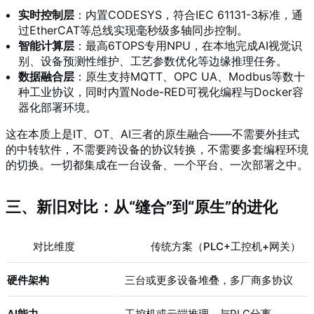
实时控制层
：内置CODESYS，符合IEC 61131-3标准，通
过EtherCAT等总线实现毫秒级多轴同步控制。
智能计算层
：最高6TOPS专用NPU，在本地完成AI视觉识
别、设备预测性维护、工艺参数优化等边缘推理任务。
数据融合层
：原生支持MQTT、OPC UA、Modbus等数十
种工业协议，同时内置Node-RED可视化编程与Docker容
器化部署环境。
这在本质上是IT、OT、AI三者的原生融合——不需要外挂式
的中转软件，不需要跨设备的协议转换，不需要多套编程环境
的切换。一切都集成在一台设备、一个平台、一次部署之中。
三、新旧对比：从“缝合”到“原生”的进化
对比维度
传统方案（PLC+工控机+网关）
硬件架构
三台或更多设备堆叠，多厂商多协议
AI能力
工控机或云端推理，与PLC分离