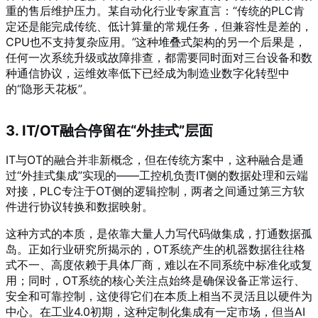
重的售后维护压力。某自动化行业专家直言：“传统的PLC肯
定还是能完成传统、低计算量的常规任务，但兼容性是差的，
CPU也不支持复杂应用。”
这种堆叠式架构的另一个后果是，
任何一次系统升级或故障排查，都需要同时面对三台设备和数
种通信协议，运维效率低下已经成为制造业数字化转型中
的“隐形天花板”。
3. IT/OT融合停留在“外挂式”层面
IT与OT的融合并非新概念，但在传统方案中，这种融合是通
过“外挂式集成”实现的——工控机负责IT侧的数据处理和云端
对接，PLC专注于OT侧的逻辑控制，两者之间通过第三方软
件进行协议转换和数据映射。
这种方式的本质，是依靠大量人力写代码做集成，打通数据孤
岛。正如行业研究所揭示的，OT系统产生的机器数据往往格
式不一、高度依赖于具体厂商，难以在不同系统中标准化或复
用；同时，OT系统的核心关注点始终是确保设备正常运行、
安全和可靠控制，这使得它们在本质上相当不灵活且以硬件为
中心
。在工业4.0初期，这种定制化集成有一定市场，但当AI