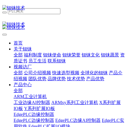
首页
关于钡铼
全部
福利制度
钡铼使命
钡铼荣誉
钡铼文化
钡铼愿景
资
质证书
员工生活
联系钡铼
视频访厂
全部
公司介绍视频
快速选型视频
全球化的钡铼
产品介
绍视频
团队优势
品牌优势
技术优势
产品优势
产品中心
全部
ARM工业计算机
工业边缘AI控制器
ARMxy系列工业计算机
X系列扩展
IO板
Y系列扩展IO板
EdgePLC边缘控制器
EdgePLC边缘控制器
EdgePLC边缘AI控制器
EdgePLC实
用软件
EdgePLC扩展I/O模块