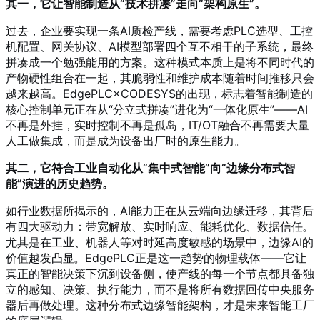
其一，它让智能制造从“技术拼凑”走向“架构原生”。
过去，企业要实现一条AI质检产线，需要考虑PLC选型、工控
机配置、网关协议、AI模型部署四个互不相干的子系统，最终
拼凑成一个勉强能用的方案。这种模式本质上是将不同时代的
产物硬性组合在一起，其脆弱性和维护成本随着时间推移只会
越来越高。EdgePLC×CODESYS的出现，标志着智能制造的
核心控制单元正在从“分立式拼凑”进化为“一体化原生”——AI
不再是外挂，实时控制不再是孤岛，IT/OT融合不再需要大量
人工做集成，而是成为设备出厂时的原生能力。
其二，它符合工业自动化从“集中式智能”向“边缘分布式智
能”演进的历史趋势。
如行业数据所揭示的，AI能力正在从云端向边缘迁移，其背后
有四大驱动力：带宽解放、实时响应、能耗优化、数据信任
。
尤其是在工业、机器人等对时延高度敏感的场景中，边缘AI的
价值越发凸显
。EdgePLC正是这一趋势的物理载体——它让
真正的智能决策下沉到设备侧，使产线的每一个节点都具备独
立的感知、决策、执行能力，而不是将所有数据回传中央服务
器后再做处理。这种分布式边缘智能架构，才是未来智能工厂