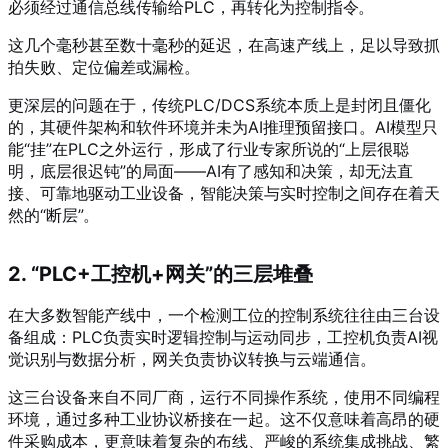
必须经过通信总线传输给PLC，再转化为控制指令
。
这几个毫秒甚至数十毫秒的延迟，在高速产线上，足以导致抓
拍失败、定位偏差或漏检。
更深层的问题在于，传统PLC/DCS系统本质上是封闭且僵化
的，其硬件架构和软件环境并未为AI推理预留接口。AI模型只
能“挂”在PLC之外运行，形成了行业专家所说的“上层很聪
明，底层很迟钝”的局面——AI有了感知和决策，却无法直
接、可靠地驱动工业设备，智能决策与实时控制之间存在着天
然的“断层”
。
2. “PLC+工控机+网关”的三层堆叠
在大多数智能产线中，一个检测工位的控制系统往往由三台设
备组成：PLC负责实时逻辑控制与运动同步，工控机负责AI视
觉识别与数据分析，网关负责协议转换与云端通信。
这三台设备来自不同厂商，运行不同操作系统，使用不同编程
环境，通过多种工业协议桥接在一起。这不仅意味着高昂的硬
件采购成本，更意味着复杂的布线、严峻的系统集成挑战、繁