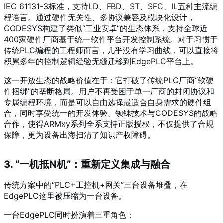
IEC 61131-3标准，支持LD、FBD、ST、SFC、IL五种主流编
程语言。通过硬件无关性、多协议兼容及模块化设计，
CODESYS构建了类似“工业安卓”的生态体系，支持全球近
400家硬件厂商基于统一软件平台开发控制系统
。对于习惯于
传统PLC编程的工程师而言，几乎没有学习曲线，可以直接将
积累多年的控制逻辑经验无缝迁移到EdgePLC平台上。
这一开放生态的战略价值在于：它打破了传统PLC厂商“软硬
件捆绑”的垄断格局。用户不再受困于单一厂商的封闭协议和
专属编程环境，而是可以自由选择最适合自身需求的硬件组
合，同时享受统一的开发体验。钡铼技术与CODESYS的战略
合作，使得ARMxy系列全系支持正版授权，不仅提供了合规
保障，更为设备出海扫清了知识产权障碍。
3. “一机抵N机”：重新定义集成与融合
传统方案中的“PLC+工控机+网关”三台设备堆叠，在
EdgePLC这里被压缩为一台设备。
一台EdgePLC同时扮演着三重角色：