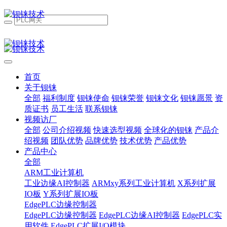
首页
关于钡铼
全部
福利制度
钡铼使命
钡铼荣誉
钡铼文化
钡铼愿景
资
质证书
员工生活
联系钡铼
视频访厂
全部
公司介绍视频
快速选型视频
全球化的钡铼
产品介
绍视频
团队优势
品牌优势
技术优势
产品优势
产品中心
全部
ARM工业计算机
工业边缘AI控制器
ARMxy系列工业计算机
X系列扩展
IO板
Y系列扩展IO板
EdgePLC边缘控制器
EdgePLC边缘控制器
EdgePLC边缘AI控制器
EdgePLC实
用软件
EdgePLC扩展I/O模块