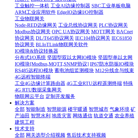
工业触控一体机
工业AI边缘控制器
SBC工业单板电脑
ARM工业应用软件
EdgeIO边缘I/O控制器
工业物联网关
Node-RED边缘网关
工业总线协议网关
PLC协议网关
Modbus协议网关
OPC UA协议网关
MQTT网关
BACnet
协议网关
DL/T645协议网关
IEC104协议网关
IEC61850
协议网关
BLIoTLink物联网关软件
IO模块&协议转换器
分布式I/O系统
坚固型双以太网IO模块
坚固型单以太网
IO模块[Modbus,MQTT,SNMP协议]
IP67防水防振IO模块
RS485远程IO模块
蓄电池组监测模块
M12分线盒与线束
4G远程智能终端
工业4G边缘计算路由器
4G工业RTU远程遥测终端
特殊
4G RTU数据采集网关
物联网云平台
定制开发服务
解决方案
全部
智能制造
智慧能源
楼宇暖通
智慧城市
气象环境
矿
产油田
智慧水利
地质灾害
网络通信
轨道交通
农业养殖
建筑工程
技术支持
全部
网关选型介绍视频
售后技术支持视频