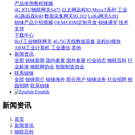
产品使用教程视频
4G RTU物联网关S475
以太网远程IO MxxxT系列
工业
4G路由器R40
数据采集网关BL102
LoRa网关S281
钡铼产品介绍视频
OEM/ODM定制开发
钡铼课堂
技术
支持
下载中心
IIoT工业物联网关
4G/5G无线数据采集
远程IO模块
ARM工业计算机
工业通信
其他
新闻资讯
全部
钡铼新闻
国内参展
国外参展
行业动态
物联百科
行
业标准
物联网协会
智能制造协会
联系钡铼
全部
钡铼简介
钡铼海外
部分用户
钡铼法务
社会招聘
校
园招聘
联系钡铼
English
新闻资讯
首页
新闻资讯
物联百科