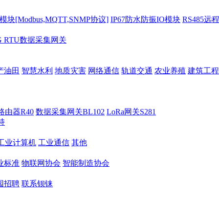
[Modbus,MQTT,SNMP协议]
IP67防水防振IO模块
RS485远
G RTU数据采集网关
产油田
智慧水利
地质灾害
网络通信
轨道交通
农业养殖
建筑工程
路由器R40
数据采集网关BL102
LoRa网关S281
持
M工业计算机
工业通信
其他
业标准
物联网协会
智能制造协会
园招聘
联系钡铼