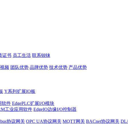
质证书
员工生活
联系钡铼
视频
团队优势
品牌优势
技术优势
产品优势
板
Y系列扩展IO板
实用软件
EdgePLC扩展I/O模块
RM工业应用软件
EdgeIO边缘I/O控制器
dbus协议网关
OPC UA协议网关
MQTT网关
BACnet协议网关
DL