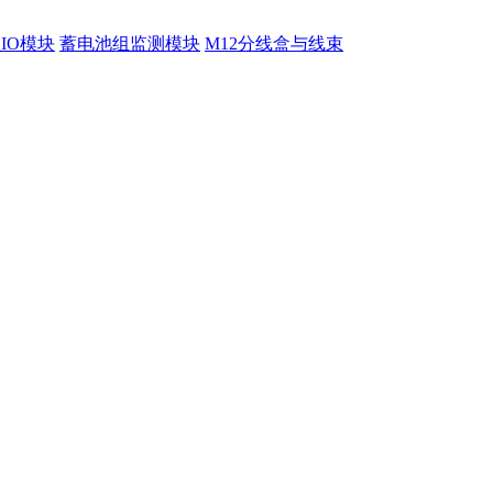
程IO模块
蓄电池组监测模块
M12分线盒与线束