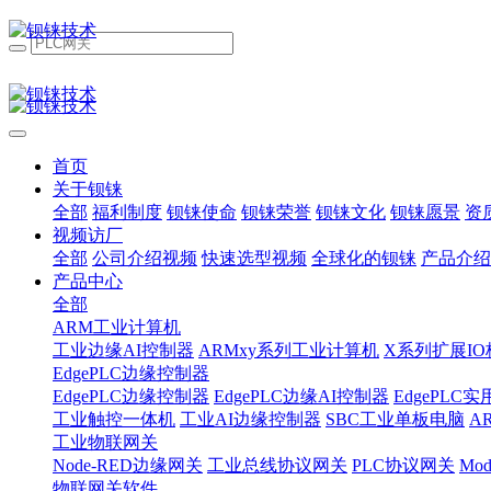
首页
关于钡铼
全部
福利制度
钡铼使命
钡铼荣誉
钡铼文化
钡铼愿景
资
视频访厂
全部
公司介绍视频
快速选型视频
全球化的钡铼
产品介绍
产品中心
全部
ARM工业计算机
工业边缘AI控制器
ARMxy系列工业计算机
X系列扩展IO
EdgePLC边缘控制器
EdgePLC边缘控制器
EdgePLC边缘AI控制器
EdgePLC
工业触控一体机
工业AI边缘控制器
SBC工业单板电脑
A
工业物联网关
Node-RED边缘网关
工业总线协议网关
PLC协议网关
Mo
物联网关软件