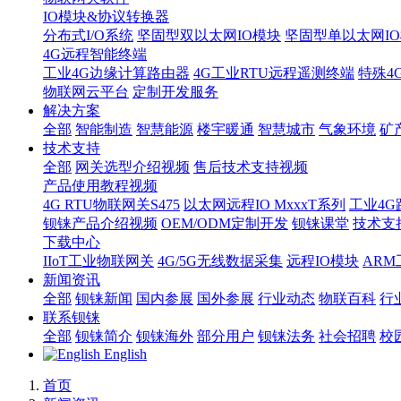
IO模块&协议转换器
分布式I/O系统
坚固型双以太网IO模块
坚固型单以太网IO模块
4G远程智能终端
工业4G边缘计算路由器
4G工业RTU远程遥测终端
特殊4
物联网云平台
定制开发服务
解决方案
全部
智能制造
智慧能源
楼宇暖通
智慧城市
气象环境
矿
技术支持
全部
网关选型介绍视频
售后技术支持视频
产品使用教程视频
4G RTU物联网关S475
以太网远程IO MxxxT系列
工业4G
钡铼产品介绍视频
OEM/ODM定制开发
钡铼课堂
技术支
下载中心
IIoT工业物联网关
4G/5G无线数据采集
远程IO模块
AR
新闻资讯
全部
钡铼新闻
国内参展
国外参展
行业动态
物联百科
行
联系钡铼
全部
钡铼简介
钡铼海外
部分用户
钡铼法务
社会招聘
校
English
首页