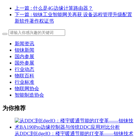
上一篇
: 什么是4G边缘计算路由器？
下一篇
: 钡铼工业智能网关再获 设备远程管理升级配置
新软件著作权证书
新闻资讯
钡铼新闻
国内参展
国外参展
行业动态
物联百科
行业标准
物联网协会
智能制造协会
为你推荐
从DDC到EdgeIO：楼宇暖通节能的IT变革——钡铼技术