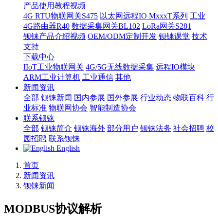
产品使用教程视频
4G RTU物联网关S475
以太网远程IO MxxxT系列
工业
4G路由器R40
数据采集网关BL102
LoRa网关S281
钡铼产品介绍视频
OEM/ODM定制开发
钡铼课堂
技术
支持
下载中心
IIoT工业物联网关
4G/5G无线数据采集
远程IO模块
ARM工业计算机
工业通信
其他
新闻资讯
全部
钡铼新闻
国内参展
国外参展
行业动态
物联百科
行
业标准
物联网协会
智能制造协会
联系钡铼
全部
钡铼简介
钡铼海外
部分用户
钡铼法务
社会招聘
校
园招聘
联系钡铼
English
首页
新闻资讯
钡铼新闻
MODBUS协议解析