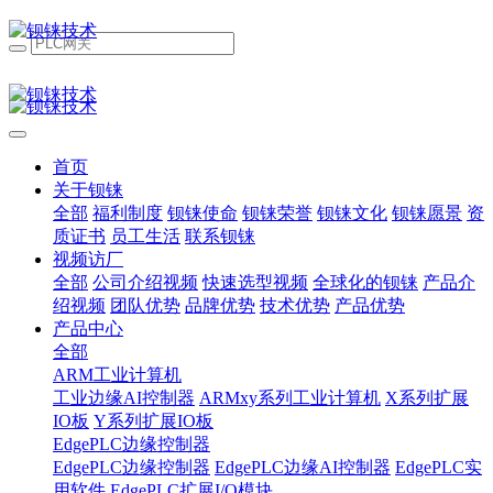
首页
关于钡铼
全部
福利制度
钡铼使命
钡铼荣誉
钡铼文化
钡铼愿景
资
质证书
员工生活
联系钡铼
视频访厂
全部
公司介绍视频
快速选型视频
全球化的钡铼
产品介
绍视频
团队优势
品牌优势
技术优势
产品优势
产品中心
全部
ARM工业计算机
工业边缘AI控制器
ARMxy系列工业计算机
X系列扩展
IO板
Y系列扩展IO板
EdgePLC边缘控制器
EdgePLC边缘控制器
EdgePLC边缘AI控制器
EdgePLC实
用软件
EdgePLC扩展I/O模块