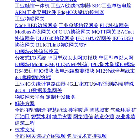
工业触控一体机
工业AI边缘控制器
SBC工业单板电脑
ARM工业应用软件
EdgeIO边缘I/O控制器
工业物联网关
Node-RED边缘网关
工业总线协议网关
PLC协议网关
Modbus协议网关
OPC UA协议网关
MQTT网关
BACnet
协议网关
DL/T645协议网关
IEC104协议网关
IEC61850
协议网关
BLIoTLink物联网关软件
IO模块&协议转换器
分布式I/O系统
坚固型双以太网IO模块
坚固型单以太网
IO模块[Modbus,MQTT,SNMP协议]
IP67防水防振IO模块
RS485远程IO模块
蓄电池组监测模块
M12分线盒与线束
4G远程智能终端
工业4G边缘计算路由器
4G工业RTU远程遥测终端
特殊
4G RTU数据采集网关
物联网云平台
定制开发服务
解决方案
全部
智能制造
智慧能源
楼宇暖通
智慧城市
气象环境
矿
产油田
智慧水利
地质灾害
网络通信
轨道交通
农业养殖
建筑工程
技术支持
全部
网关选型介绍视频
售后技术支持视频