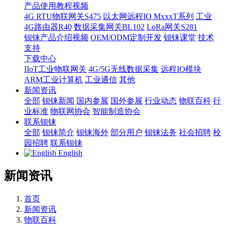
产品使用教程视频
4G RTU物联网关S475
以太网远程IO MxxxT系列
工业
4G路由器R40
数据采集网关BL102
LoRa网关S281
钡铼产品介绍视频
OEM/ODM定制开发
钡铼课堂
技术
支持
下载中心
IIoT工业物联网关
4G/5G无线数据采集
远程IO模块
ARM工业计算机
工业通信
其他
新闻资讯
全部
钡铼新闻
国内参展
国外参展
行业动态
物联百科
行
业标准
物联网协会
智能制造协会
联系钡铼
全部
钡铼简介
钡铼海外
部分用户
钡铼法务
社会招聘
校
园招聘
联系钡铼
English
新闻资讯
首页
新闻资讯
物联百科