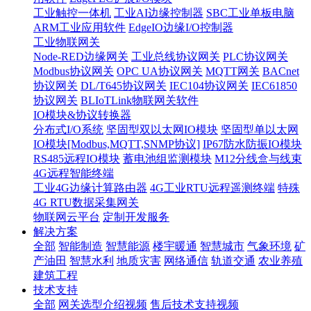
工业触控一体机
工业AI边缘控制器
SBC工业单板电脑
ARM工业应用软件
EdgeIO边缘I/O控制器
工业物联网关
Node-RED边缘网关
工业总线协议网关
PLC协议网关
Modbus协议网关
OPC UA协议网关
MQTT网关
BACnet
协议网关
DL/T645协议网关
IEC104协议网关
IEC61850
协议网关
BLIoTLink物联网关软件
IO模块&协议转换器
分布式I/O系统
坚固型双以太网IO模块
坚固型单以太网
IO模块[Modbus,MQTT,SNMP协议]
IP67防水防振IO模块
RS485远程IO模块
蓄电池组监测模块
M12分线盒与线束
4G远程智能终端
工业4G边缘计算路由器
4G工业RTU远程遥测终端
特殊
4G RTU数据采集网关
物联网云平台
定制开发服务
解决方案
全部
智能制造
智慧能源
楼宇暖通
智慧城市
气象环境
矿
产油田
智慧水利
地质灾害
网络通信
轨道交通
农业养殖
建筑工程
技术支持
全部
网关选型介绍视频
售后技术支持视频