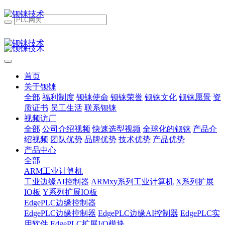
首页
关于钡铼
全部
福利制度
钡铼使命
钡铼荣誉
钡铼文化
钡铼愿景
资
质证书
员工生活
联系钡铼
视频访厂
全部
公司介绍视频
快速选型视频
全球化的钡铼
产品介
绍视频
团队优势
品牌优势
技术优势
产品优势
产品中心
全部
ARM工业计算机
工业边缘AI控制器
ARMxy系列工业计算机
X系列扩展
IO板
Y系列扩展IO板
EdgePLC边缘控制器
EdgePLC边缘控制器
EdgePLC边缘AI控制器
EdgePLC实
用软件
EdgePLC扩展I/O模块