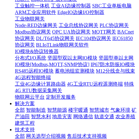
工业触控一体机
工业AI边缘控制器
SBC工业单板电脑
ARM工业应用软件
EdgeIO边缘I/O控制器
工业物联网关
Node-RED边缘网关
工业总线协议网关
PLC协议网关
Modbus协议网关
OPC UA协议网关
MQTT网关
BACnet
协议网关
DL/T645协议网关
IEC104协议网关
IEC61850
协议网关
BLIoTLink物联网关软件
IO模块&协议转换器
分布式I/O系统
坚固型双以太网IO模块
坚固型单以太网
IO模块[Modbus,MQTT,SNMP协议]
IP67防水防振IO模块
RS485远程IO模块
蓄电池组监测模块
M12分线盒与线束
4G远程智能终端
工业4G边缘计算路由器
4G工业RTU远程遥测终端
特殊
4G RTU数据采集网关
物联网云平台
定制开发服务
解决方案
全部
智能制造
智慧能源
楼宇暖通
智慧城市
气象环境
矿
产油田
智慧水利
地质灾害
网络通信
轨道交通
农业养殖
建筑工程
技术支持
全部
网关选型介绍视频
售后技术支持视频