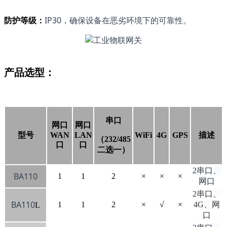
防护
等级
：
IP30，确保设备在恶劣环境下的可靠性。
产品选型：
串口
网口
网口
型号
WAN
LAN
WiFi
4G
GPS
描述
（232/485
口
口
二选一）
2串口、
BA110
1
1
2
×
×
×
网口
2串口、
BA110
1
1
2
×
√
×
4G、网
L
口