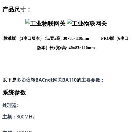
产品尺寸：
标准版 （2串口版本）
长
x宽x高: 30
×
83
×
110
mm          
PRO版（6串口
版本）
长
x宽x高: 
40
×
83
×
110
mm
以下是
多协议转BACnet网关BA110
的
主要参数：
系统参数
处理器:
主频：
300MHz