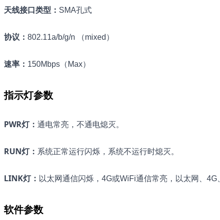
天线接口类型
：
SMA孔式
协议
：
802.11a/b/g/n （mixed）
速率
：
150Mbps（Max）
指示灯参数
PWR灯
：
通电常亮，不通电熄灭。
RUN灯
：
系统正常运行闪烁，系统不运行时熄灭。
LINK灯
：
以太网通信闪烁，4G或WiFi通信常亮，以太网、4G
软件参数