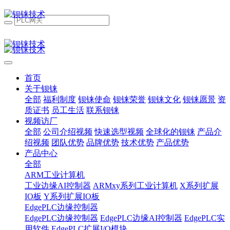
首页
关于钡铼
全部
福利制度
钡铼使命
钡铼荣誉
钡铼文化
钡铼愿景
资
质证书
员工生活
联系钡铼
视频访厂
全部
公司介绍视频
快速选型视频
全球化的钡铼
产品介
绍视频
团队优势
品牌优势
技术优势
产品优势
产品中心
全部
ARM工业计算机
工业边缘AI控制器
ARMxy系列工业计算机
X系列扩展
IO板
Y系列扩展IO板
EdgePLC边缘控制器
EdgePLC边缘控制器
EdgePLC边缘AI控制器
EdgePLC实
用软件
EdgePLC扩展I/O模块