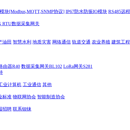
[Modbus,MQTT,SNMP协议]
IP67防水防振IO模块
RS485远
G RTU数据采集网关
产油田
智慧水利
地质灾害
网络通信
轨道交通
农业养殖
建筑工程
路由器R40
数据采集网关BL102
LoRa网关S281
持
M工业计算机
工业通信
其他
业标准
物联网协会
智能制造协会
园招聘
联系钡铼