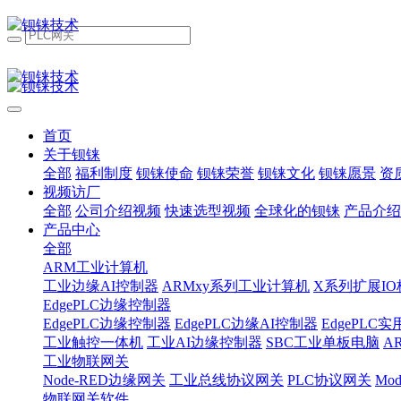
首页
关于钡铼
全部
福利制度
钡铼使命
钡铼荣誉
钡铼文化
钡铼愿景
资
视频访厂
全部
公司介绍视频
快速选型视频
全球化的钡铼
产品介绍
产品中心
全部
ARM工业计算机
工业边缘AI控制器
ARMxy系列工业计算机
X系列扩展IO
EdgePLC边缘控制器
EdgePLC边缘控制器
EdgePLC边缘AI控制器
EdgePLC
工业触控一体机
工业AI边缘控制器
SBC工业单板电脑
A
工业物联网关
Node-RED边缘网关
工业总线协议网关
PLC协议网关
Mo
物联网关软件