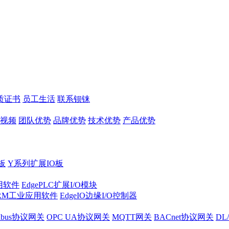
质证书
员工生活
联系钡铼
视频
团队优势
品牌优势
技术优势
产品优势
板
Y系列扩展IO板
实用软件
EdgePLC扩展I/O模块
RM工业应用软件
EdgeIO边缘I/O控制器
dbus协议网关
OPC UA协议网关
MQTT网关
BACnet协议网关
DL