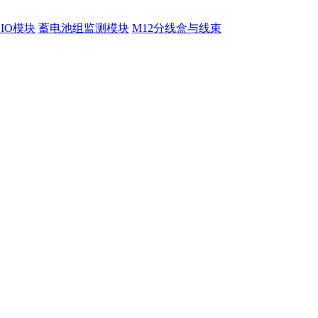
程IO模块
蓄电池组监测模块
M12分线盒与线束