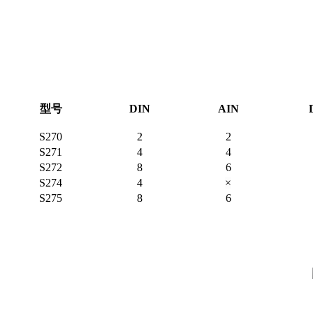
型号
DIN
AIN
S270
2
2
S271
4
4
S272
8
6
S274
4
×
S275
8
6