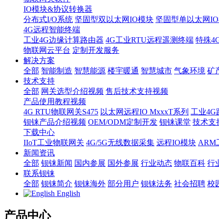
IO模块&协议转换器
分布式I/O系统
坚固型双以太网IO模块
坚固型单以太网IO模块
4G远程智能终端
工业4G边缘计算路由器
4G工业RTU远程遥测终端
特殊4
物联网云平台
定制开发服务
解决方案
全部
智能制造
智慧能源
楼宇暖通
智慧城市
气象环境
矿
技术支持
全部
网关选型介绍视频
售后技术支持视频
产品使用教程视频
4G RTU物联网关S475
以太网远程IO MxxxT系列
工业4G
钡铼产品介绍视频
OEM/ODM定制开发
钡铼课堂
技术支
下载中心
IIoT工业物联网关
4G/5G无线数据采集
远程IO模块
AR
新闻资讯
全部
钡铼新闻
国内参展
国外参展
行业动态
物联百科
行
联系钡铼
全部
钡铼简介
钡铼海外
部分用户
钡铼法务
社会招聘
校
English
产品中心