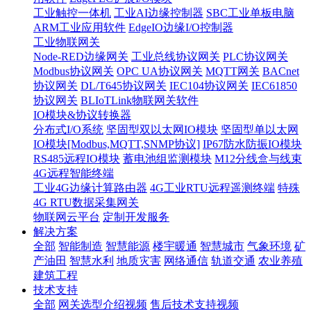
工业触控一体机
工业AI边缘控制器
SBC工业单板电脑
ARM工业应用软件
EdgeIO边缘I/O控制器
工业物联网关
Node-RED边缘网关
工业总线协议网关
PLC协议网关
Modbus协议网关
OPC UA协议网关
MQTT网关
BACnet
协议网关
DL/T645协议网关
IEC104协议网关
IEC61850
协议网关
BLIoTLink物联网关软件
IO模块&协议转换器
分布式I/O系统
坚固型双以太网IO模块
坚固型单以太网
IO模块[Modbus,MQTT,SNMP协议]
IP67防水防振IO模块
RS485远程IO模块
蓄电池组监测模块
M12分线盒与线束
4G远程智能终端
工业4G边缘计算路由器
4G工业RTU远程遥测终端
特殊
4G RTU数据采集网关
物联网云平台
定制开发服务
解决方案
全部
智能制造
智慧能源
楼宇暖通
智慧城市
气象环境
矿
产油田
智慧水利
地质灾害
网络通信
轨道交通
农业养殖
建筑工程
技术支持
全部
网关选型介绍视频
售后技术支持视频