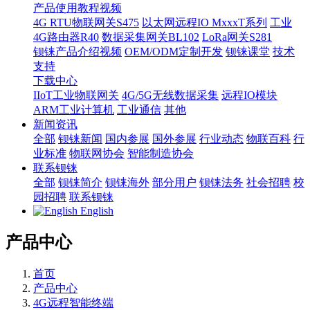
产品使用教程视频
4G RTU物联网关S475
以太网远程IO MxxxT系列
工业
4G路由器R40
数据采集网关BL102
LoRa网关S281
钡铼产品介绍视频
OEM/ODM定制开发
钡铼课堂
技术
支持
下载中心
IIoT工业物联网关
4G/5G无线数据采集
远程IO模块
ARM工业计算机
工业通信
其他
新闻资讯
全部
钡铼新闻
国内参展
国外参展
行业动态
物联百科
行
业标准
物联网协会
智能制造协会
联系钡铼
全部
钡铼简介
钡铼海外
部分用户
钡铼法务
社会招聘
校
园招聘
联系钡铼
English
产品中心
首页
产品中心
4G远程智能终端