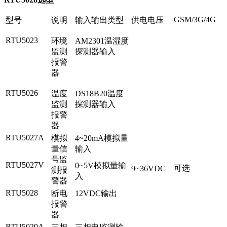
GSM/3G/4G
型号
说明
输入输出类型
供电电压
RTU5023
环境
AM2301温湿度
监测
探测器输入
报警
器
RTU5026
温度
DS18B20温度
监测
探测器输入
报警
器
RTU5027A
模拟
4~20mA模拟量
量信
输入
号监
RTU5027V
0~5V模拟量输
可选
9~36VDC
测报
入
警器
RTU5028
断电
12VDC输出
报警
器
RTU5029A