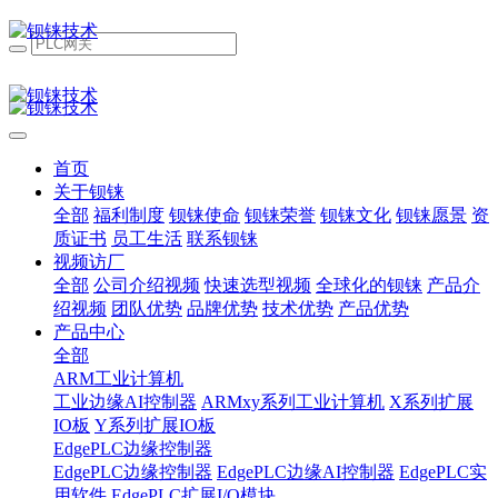
首页
关于钡铼
全部
福利制度
钡铼使命
钡铼荣誉
钡铼文化
钡铼愿景
资
质证书
员工生活
联系钡铼
视频访厂
全部
公司介绍视频
快速选型视频
全球化的钡铼
产品介
绍视频
团队优势
品牌优势
技术优势
产品优势
产品中心
全部
ARM工业计算机
工业边缘AI控制器
ARMxy系列工业计算机
X系列扩展
IO板
Y系列扩展IO板
EdgePLC边缘控制器
EdgePLC边缘控制器
EdgePLC边缘AI控制器
EdgePLC实
用软件
EdgePLC扩展I/O模块