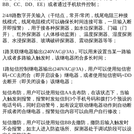
BB、CC、DD、EE）或者通过手机软件控制；
2/4/8路数字开关输入（干结点，常开/常闭，线尾电阻三种接
线模式，线尾电阻模式可以确保长时间连接可靠，一旦输入断
开即报警），用于接各种探测器，如水位探测器、门磁（门
开）、红外探测器（人体移动监测）、温度探测器、湿度探测
器、水浸探测器、玻璃破碎探测器、震动探测器等等；
1路关联继电器输出(240VAC@3A)，可以用来设置当某一路输
入或者多路输入触发时，该继电器闭合多长时间；
1路短信控制继电器输出(240VAC@3A)，用户可以使用短信密
码+CC去闭合（即开启设备）继电器，或者使用短信密码+DD
去断开（即关闭设备）该继电器；
短信布防，用户可以使用短信AA去布防，在该状态下，当输
入触发则报警，报警时发短信到3个手机号码和拨打5个预设的
电话号码，同时启动警号，如有设定联动继电器动作则自动断
开或者闭合继电器，报警短信内容可以由用户自行修改；
短信撤防，用户可以使用短信BB去撤防，撤防后输入触发时
不会报警，如主人进入防盗场所、探测器处于调试阶段可以设