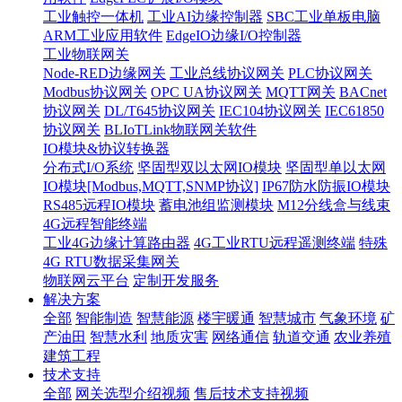
工业触控一体机
工业AI边缘控制器
SBC工业单板电脑
ARM工业应用软件
EdgeIO边缘I/O控制器
工业物联网关
Node-RED边缘网关
工业总线协议网关
PLC协议网关
Modbus协议网关
OPC UA协议网关
MQTT网关
BACnet
协议网关
DL/T645协议网关
IEC104协议网关
IEC61850
协议网关
BLIoTLink物联网关软件
IO模块&协议转换器
分布式I/O系统
坚固型双以太网IO模块
坚固型单以太网
IO模块[Modbus,MQTT,SNMP协议]
IP67防水防振IO模块
RS485远程IO模块
蓄电池组监测模块
M12分线盒与线束
4G远程智能终端
工业4G边缘计算路由器
4G工业RTU远程遥测终端
特殊
4G RTU数据采集网关
物联网云平台
定制开发服务
解决方案
全部
智能制造
智慧能源
楼宇暖通
智慧城市
气象环境
矿
产油田
智慧水利
地质灾害
网络通信
轨道交通
农业养殖
建筑工程
技术支持
全部
网关选型介绍视频
售后技术支持视频