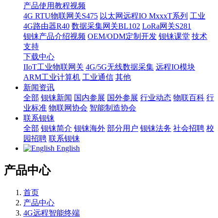
产品使用教程视频
4G RTU物联网关S475
以太网远程IO MxxxT系列
工业
4G路由器R40
数据采集网关BL102
LoRa网关S281
钡铼产品介绍视频
OEM/ODM定制开发
钡铼课堂
技术
支持
下载中心
IIoT工业物联网关
4G/5G无线数据采集
远程IO模块
ARM工业计算机
工业通信
其他
新闻资讯
全部
钡铼新闻
国内参展
国外参展
行业动态
物联百科
行
业标准
物联网协会
智能制造协会
联系钡铼
全部
钡铼简介
钡铼海外
部分用户
钡铼法务
社会招聘
校
园招聘
联系钡铼
English
产品中心
首页
产品中心
4G远程智能终端