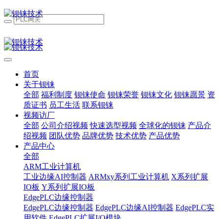
首页
关于钡铼
全部
福利制度
钡铼使命
钡铼荣誉
钡铼文化
钡铼愿景
资
质证书
员工生活
联系钡铼
视频访厂
全部
公司介绍视频
快速选型视频
全球化的钡铼
产品介
绍视频
团队优势
品牌优势
技术优势
产品优势
产品中心
全部
ARM工业计算机
工业边缘AI控制器
ARMxy系列工业计算机
X系列扩展
IO板
Y系列扩展IO板
EdgePLC边缘控制器
EdgePLC边缘控制器
EdgePLC边缘AI控制器
EdgePLC实
用软件
EdgePLC扩展I/O模块