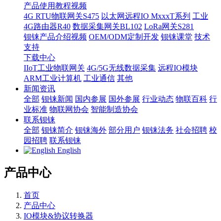
产品使用教程视频
4G RTU物联网关S475
以太网远程IO MxxxT系列
工业
4G路由器R40
数据采集网关BL102
LoRa网关S281
钡铼产品介绍视频
OEM/ODM定制开发
钡铼课堂
技术
支持
下载中心
IIoT工业物联网关
4G/5G无线数据采集
远程IO模块
ARM工业计算机
工业通信
其他
新闻资讯
全部
钡铼新闻
国内参展
国外参展
行业动态
物联百科
行
业标准
物联网协会
智能制造协会
联系钡铼
全部
钡铼简介
钡铼海外
部分用户
钡铼法务
社会招聘
校
园招聘
联系钡铼
English
产品中心
首页
产品中心
IO模块&协议转换器