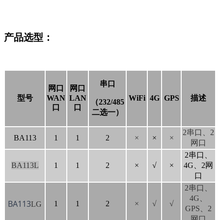
产品选型：
串口
网口
网口
型号
WAN
LAN
WiFi
4G
GPS
描述
（232/485
口
口
二选一）
2串口、2
BA113
1
1
2
×
×
×
网口
2串口、
BA113L
1
1
2
×
√
×
4G、2网
口
2串口、
4G、
BA113
1
1
2
×
√
√
LG
GPS、2
网口