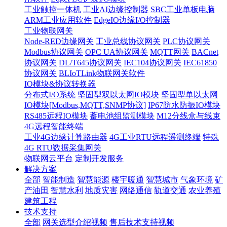
工业触控一体机
工业AI边缘控制器
SBC工业单板电脑
ARM工业应用软件
EdgeIO边缘I/O控制器
工业物联网关
Node-RED边缘网关
工业总线协议网关
PLC协议网关
Modbus协议网关
OPC UA协议网关
MQTT网关
BACnet
协议网关
DL/T645协议网关
IEC104协议网关
IEC61850
协议网关
BLIoTLink物联网关软件
IO模块&协议转换器
分布式I/O系统
坚固型双以太网IO模块
坚固型单以太网
IO模块[Modbus,MQTT,SNMP协议]
IP67防水防振IO模块
RS485远程IO模块
蓄电池组监测模块
M12分线盒与线束
4G远程智能终端
工业4G边缘计算路由器
4G工业RTU远程遥测终端
特殊
4G RTU数据采集网关
物联网云平台
定制开发服务
解决方案
全部
智能制造
智慧能源
楼宇暖通
智慧城市
气象环境
矿
产油田
智慧水利
地质灾害
网络通信
轨道交通
农业养殖
建筑工程
技术支持
全部
网关选型介绍视频
售后技术支持视频