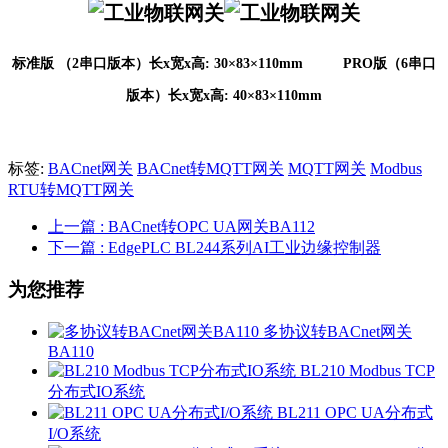
标准版 （2串口版本）
长
x宽x高: 30
×
83
×
110
mm          
PRO版（6串口
版本）
长
x宽x高: 
40
×
83
×
110
mm
标签:
BACnet网关
BACnet转MQTT网关
MQTT网关
Modbus
RTU转MQTT网关
上一篇
: BACnet转OPC UA网关BA112
下一篇
: EdgePLC BL244系列AI工业边缘控制器
为您推荐
多协议转BACnet网关
BA110
BL210 Modbus TCP
分布式IO系统
BL211 OPC UA分布式
I/O系统