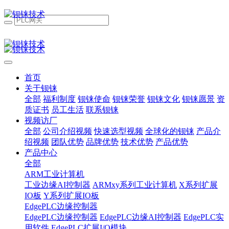
首页
关于钡铼
全部
福利制度
钡铼使命
钡铼荣誉
钡铼文化
钡铼愿景
资
质证书
员工生活
联系钡铼
视频访厂
全部
公司介绍视频
快速选型视频
全球化的钡铼
产品介
绍视频
团队优势
品牌优势
技术优势
产品优势
产品中心
全部
ARM工业计算机
工业边缘AI控制器
ARMxy系列工业计算机
X系列扩展
IO板
Y系列扩展IO板
EdgePLC边缘控制器
EdgePLC边缘控制器
EdgePLC边缘AI控制器
EdgePLC实
用软件
EdgePLC扩展I/O模块