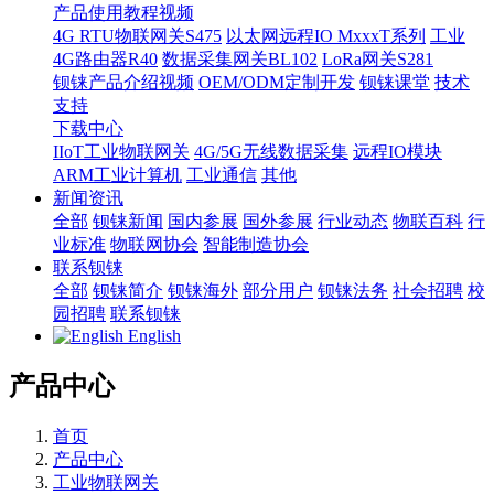
产品使用教程视频
4G RTU物联网关S475
以太网远程IO MxxxT系列
工业
4G路由器R40
数据采集网关BL102
LoRa网关S281
钡铼产品介绍视频
OEM/ODM定制开发
钡铼课堂
技术
支持
下载中心
IIoT工业物联网关
4G/5G无线数据采集
远程IO模块
ARM工业计算机
工业通信
其他
新闻资讯
全部
钡铼新闻
国内参展
国外参展
行业动态
物联百科
行
业标准
物联网协会
智能制造协会
联系钡铼
全部
钡铼简介
钡铼海外
部分用户
钡铼法务
社会招聘
校
园招聘
联系钡铼
English
产品中心
首页
产品中心
工业物联网关