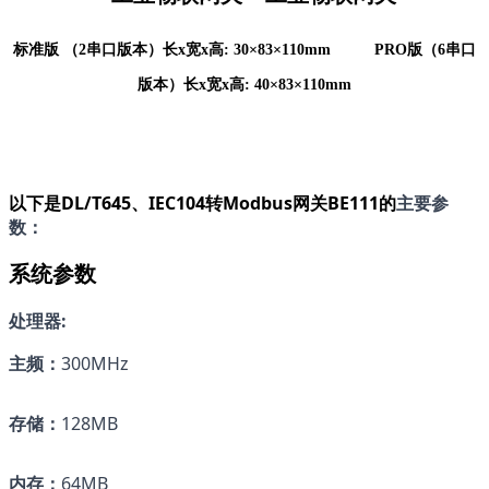
标准版 （2串口版本）
长
x宽x高: 30
×
83
×
110
mm          
PRO版（6串口
版本）
长
x宽x高: 
40
×
83
×
110
mm
以下是DL/T645、IEC104转Modbus网关BE111的
主要参
数：
系统参数
处理器:
主频：
300MHz
存储：
128MB
内存：
64MB