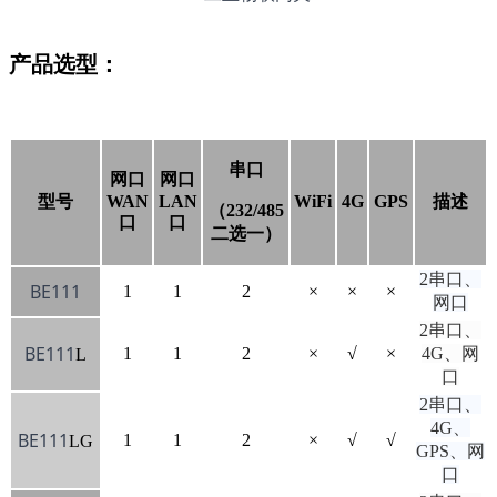
产品选型：
串口
网口
网口
型号
WAN
LAN
WiFi
4G
GPS
描述
（232/485
口
口
二选一）
2串口、
BE111
1
1
2
×
×
×
网口
2串口、
BE111
1
1
2
×
√
×
4G、网
L
口
2串口、
4G、
BE111
1
1
2
×
√
√
LG
GPS、网
口