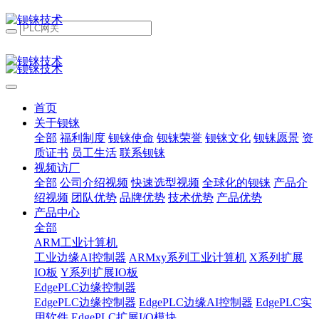
首页
关于钡铼
全部
福利制度
钡铼使命
钡铼荣誉
钡铼文化
钡铼愿景
资
质证书
员工生活
联系钡铼
视频访厂
全部
公司介绍视频
快速选型视频
全球化的钡铼
产品介
绍视频
团队优势
品牌优势
技术优势
产品优势
产品中心
全部
ARM工业计算机
工业边缘AI控制器
ARMxy系列工业计算机
X系列扩展
IO板
Y系列扩展IO板
EdgePLC边缘控制器
EdgePLC边缘控制器
EdgePLC边缘AI控制器
EdgePLC实
用软件
EdgePLC扩展I/O模块