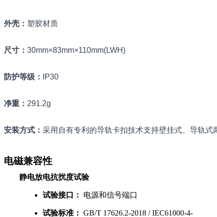
外壳
：
塑胶材质
尺寸
：
30mm×83mm×110mm(LWH)
防护等级
：
IP30
净重
：
291.2g
安装方式
：
采用自有专利的导轨卡扣技术支持
壁挂式、导轨式
电磁兼容性
静电放电抗扰度试验
试验接口：
电源和信号端口
试验标准：
GB/T 17626.2-2018 / IEC61000-4-