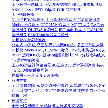
工业触控一体机
工业AI边缘控制器
SBC工业单板电脑
ARM工业应用软件
EdgeIO边缘I/O控制器
工业物联网关
Node-RED边缘网关
工业总线协议网关
PLC协议网关
Modbus协议网关
OPC UA协议网关
MQTT网关
BACnet
协议网关
DL/T645协议网关
IEC104协议网关
IEC61850
协议网关
BLIoTLink物联网关软件
IO模块&协议转换器
分布式I/O系统
坚固型双以太网IO模块
坚固型单以太网
IO模块[Modbus,MQTT,SNMP协议]
IP67防水防振IO模块
RS485远程IO模块
蓄电池组监测模块
M12分线盒与线束
4G远程智能终端
工业4G边缘计算路由器
4G工业RTU远程遥测终端
特殊
4G RTU数据采集网关
物联网云平台
定制开发服务
解决方案
全部
智能制造
智慧能源
楼宇暖通
智慧城市
气象环境
矿
产油田
智慧水利
地质灾害
网络通信
轨道交通
农业养殖
建筑工程
技术支持
全部
网关选型介绍视频
售后技术支持视频