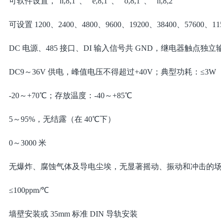
可软件设置，“n,8,1”、 “e,8,1”、 “o,8,1”、 “n,8,2”
可设置 1200、2400、4800、9600、19200、38400、57600、115
DC 电源、485 接口、DI 输入信号共 GND，继电器触点独立
DC9～36V 供电，峰值电压不得超过+40V；典型功耗：≤3W
-20～+70℃；存放温度：-40～+85℃
5～95%，无结露（在 40℃下）
0～3000 米
无爆炸、腐蚀气体及导电尘埃，无显著摇动、振动和冲击的
≤100ppm/℃
墙壁安装或 35mm 标准 DIN 导轨安装