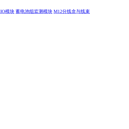
程IO模块
蓄电池组监测模块
M12分线盒与线束