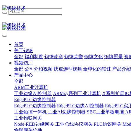
首页
关于钡铼
全部
福利制度
钡铼使命
钡铼荣誉
钡铼文化
钡铼愿景
资
视频访厂
全部
公司介绍视频
快速选型视频
全球化的钡铼
产品介绍
产品中心
全部
ARM工业计算机
工业边缘AI控制器
ARMxy系列工业计算机
X系列扩展IO
EdgePLC边缘控制器
EdgePLC边缘控制器
EdgePLC边缘AI控制器
EdgePLC
工业触控一体机
工业AI边缘控制器
SBC工业单板电脑
A
工业物联网关
Node-RED边缘网关
工业总线协议网关
PLC协议网关
Mo
物联网关软件