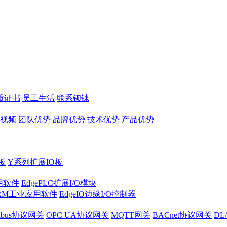
质证书
员工生活
联系钡铼
视频
团队优势
品牌优势
技术优势
产品优势
板
Y系列扩展IO板
实用软件
EdgePLC扩展I/O模块
RM工业应用软件
EdgeIO边缘I/O控制器
dbus协议网关
OPC UA协议网关
MQTT网关
BACnet协议网关
DL