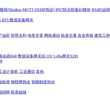
[Modbus,MQTT,SNMP协议]
IP67防水防振IO模块
RS485远
G RTU数据采集网关
产油田
智慧水利
地质灾害
网络通信
轨道交通
农业养殖
建筑工程
路由器R40
数据采集网关BL102
LoRa网关S281
持
M工业计算机
工业通信
其他
业标准
物联网协会
智能制造协会
园招聘
联系钡铼