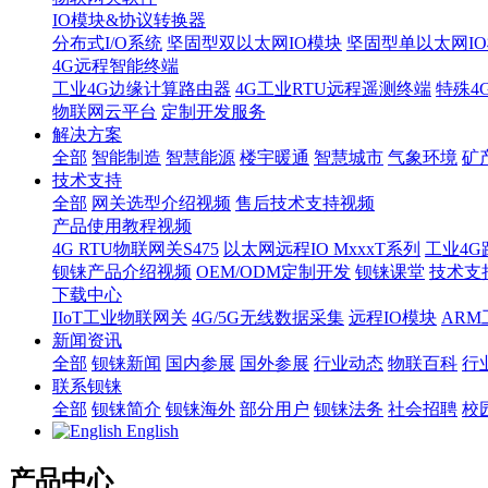
IO模块&协议转换器
分布式I/O系统
坚固型双以太网IO模块
坚固型单以太网IO模块
4G远程智能终端
工业4G边缘计算路由器
4G工业RTU远程遥测终端
特殊4
物联网云平台
定制开发服务
解决方案
全部
智能制造
智慧能源
楼宇暖通
智慧城市
气象环境
矿
技术支持
全部
网关选型介绍视频
售后技术支持视频
产品使用教程视频
4G RTU物联网关S475
以太网远程IO MxxxT系列
工业4G
钡铼产品介绍视频
OEM/ODM定制开发
钡铼课堂
技术支
下载中心
IIoT工业物联网关
4G/5G无线数据采集
远程IO模块
AR
新闻资讯
全部
钡铼新闻
国内参展
国外参展
行业动态
物联百科
行
联系钡铼
全部
钡铼简介
钡铼海外
部分用户
钡铼法务
社会招聘
校
English
产品中心