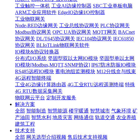
工业触控一体机
工业AI边缘控制器
SBC工业单板电脑
ARM工业应用软件
EdgeIO边缘I/O控制器
工业物联网关
Node-RED边缘网关
工业总线协议网关
PLC协议网关
Modbus协议网关
OPC UA协议网关
MQTT网关
BACnet
协议网关
DL/T645协议网关
IEC104协议网关
IEC61850
协议网关
BLIoTLink物联网关软件
IO模块&协议转换器
分布式I/O系统
坚固型双以太网IO模块
坚固型单以太网
IO模块[Modbus,MQTT,SNMP协议]
IP67防水防振IO模块
RS485远程IO模块
蓄电池组监测模块
M12分线盒与线束
4G远程智能终端
工业4G边缘计算路由器
4G工业RTU远程遥测终端
特殊
4G RTU数据采集网关
物联网云平台
定制开发服务
解决方案
全部
智能制造
智慧能源
楼宇暖通
智慧城市
气象环境
矿
产油田
智慧水利
地质灾害
网络通信
轨道交通
农业养殖
建筑工程
技术支持
全部
网关选型介绍视频
售后技术支持视频