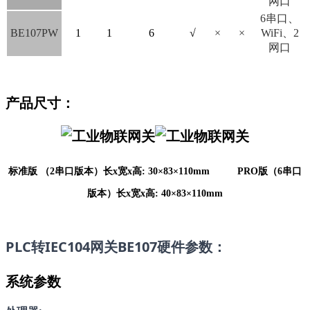
网口
6串口、
BE107PW
1
1
6
√
×
×
WiFi、2
网口
产品尺寸：
标准版 （2串口版本）
长
x宽x高: 30
×
83
×
110
mm          
PRO版（6串口
版本）
长
x宽x高: 
40
×
83
×
110
mm
PLC转IEC104网关BE107硬件参数：
系统参数