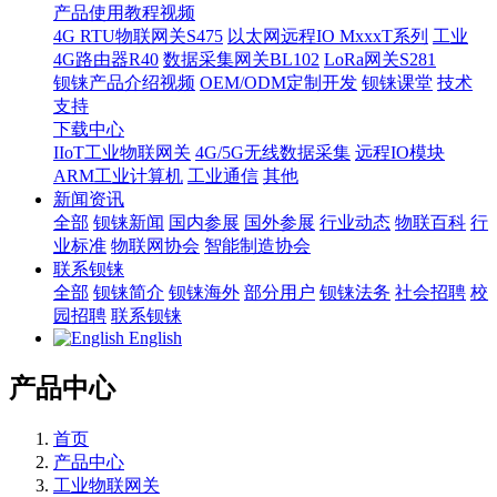
产品使用教程视频
4G RTU物联网关S475
以太网远程IO MxxxT系列
工业
4G路由器R40
数据采集网关BL102
LoRa网关S281
钡铼产品介绍视频
OEM/ODM定制开发
钡铼课堂
技术
支持
下载中心
IIoT工业物联网关
4G/5G无线数据采集
远程IO模块
ARM工业计算机
工业通信
其他
新闻资讯
全部
钡铼新闻
国内参展
国外参展
行业动态
物联百科
行
业标准
物联网协会
智能制造协会
联系钡铼
全部
钡铼简介
钡铼海外
部分用户
钡铼法务
社会招聘
校
园招聘
联系钡铼
English
产品中心
首页
产品中心
工业物联网关