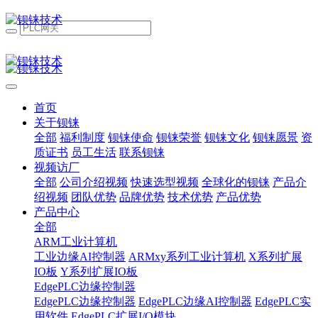
首页
关于钡铼
全部
福利制度
钡铼使命
钡铼荣誉
钡铼文化
钡铼愿景
资
质证书
员工生活
联系钡铼
视频访厂
全部
公司介绍视频
快速选型视频
全球化的钡铼
产品介
绍视频
团队优势
品牌优势
技术优势
产品优势
产品中心
全部
ARM工业计算机
工业边缘AI控制器
ARMxy系列工业计算机
X系列扩展
IO板
Y系列扩展IO板
EdgePLC边缘控制器
EdgePLC边缘控制器
EdgePLC边缘AI控制器
EdgePLC实
用软件
EdgePLC扩展I/O模块