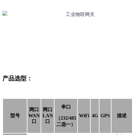
产品选型：
串口
网口
网口
型号
WAN
LAN
WiFi
4G
GPS
描述
（232/485
口
口
二选一）