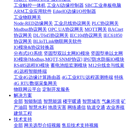
工业触控一体机
工业AI边缘控制器
SBC工业单板电脑
ARM工业应用软件
EdgeIO边缘I/O控制器
工业物联网关
Node-RED边缘网关
工业总线协议网关
PLC协议网关
Modbus协议网关
OPC UA协议网关
MQTT网关
BACnet
协议网关
DL/T645协议网关
IEC104协议网关
IEC61850
协议网关
BLIoTLink物联网关软件
IO模块&协议转换器
分布式I/O系统
坚固型双以太网IO模块
坚固型单以太网
IO模块[Modbus,MQTT,SNMP协议]
IP67防水防振IO模块
RS485远程IO模块
蓄电池组监测模块
M12分线盒与线束
4G远程智能终端
工业4G边缘计算路由器
4G工业RTU远程遥测终端
特殊
4G RTU数据采集网关
物联网云平台
定制开发服务
解决方案
全部
智能制造
智慧能源
楼宇暖通
智慧城市
气象环境
矿
产油田
智慧水利
地质灾害
网络通信
轨道交通
农业养殖
建筑工程
技术支持
全部
网关选型介绍视频
售后技术支持视频