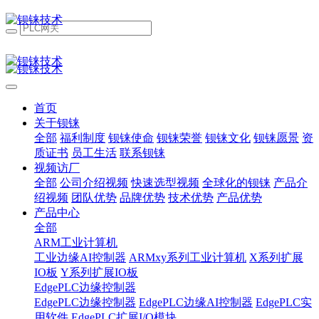
首页
关于钡铼
全部
福利制度
钡铼使命
钡铼荣誉
钡铼文化
钡铼愿景
资
质证书
员工生活
联系钡铼
视频访厂
全部
公司介绍视频
快速选型视频
全球化的钡铼
产品介
绍视频
团队优势
品牌优势
技术优势
产品优势
产品中心
全部
ARM工业计算机
工业边缘AI控制器
ARMxy系列工业计算机
X系列扩展
IO板
Y系列扩展IO板
EdgePLC边缘控制器
EdgePLC边缘控制器
EdgePLC边缘AI控制器
EdgePLC实
用软件
EdgePLC扩展I/O模块