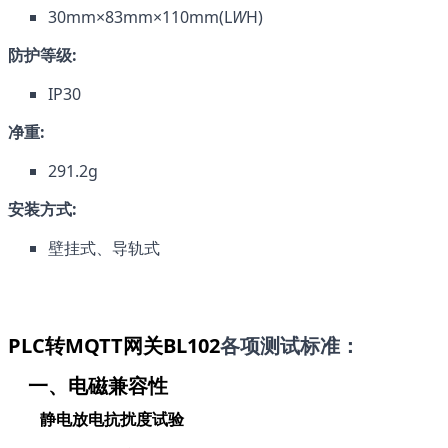
30mm×83mm×110mm(L
W
H)
防护等级:
IP30
净重:
291.2g
安装方式:
壁挂式、导轨式
PLC转MQTT网关BL102
各项测试标准
：
    一、电磁兼容性
静电放电抗扰度试验