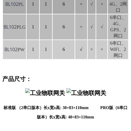
BL102
1
1
6
×
√
×
4G、2网
PL
口
6串口、
4G、
BL102
1
1
6
×
√
√
PLG
GPS、2
网口
6串口、
BL102
1
1
6
√
×
×
WiFi、2
PW
网口
产品尺寸：
标准版 （2串口版本）
长
x宽x高: 30
×
83
×
110
mm          
PRO版（6串口
版本）
长
x宽x高: 
40
×
83
×
110
mm