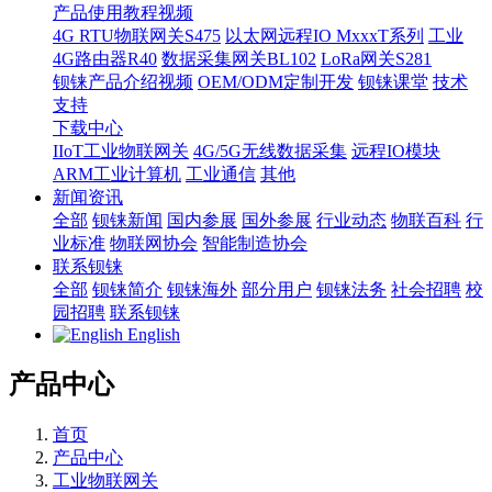
产品使用教程视频
4G RTU物联网关S475
以太网远程IO MxxxT系列
工业
4G路由器R40
数据采集网关BL102
LoRa网关S281
钡铼产品介绍视频
OEM/ODM定制开发
钡铼课堂
技术
支持
下载中心
IIoT工业物联网关
4G/5G无线数据采集
远程IO模块
ARM工业计算机
工业通信
其他
新闻资讯
全部
钡铼新闻
国内参展
国外参展
行业动态
物联百科
行
业标准
物联网协会
智能制造协会
联系钡铼
全部
钡铼简介
钡铼海外
部分用户
钡铼法务
社会招聘
校
园招聘
联系钡铼
English
产品中心
首页
产品中心
工业物联网关