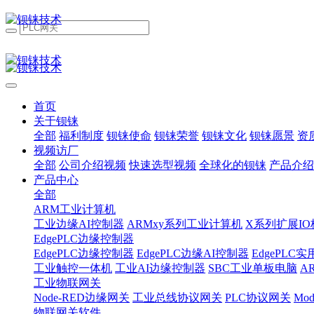
首页
关于钡铼
全部
福利制度
钡铼使命
钡铼荣誉
钡铼文化
钡铼愿景
资
视频访厂
全部
公司介绍视频
快速选型视频
全球化的钡铼
产品介绍
产品中心
全部
ARM工业计算机
工业边缘AI控制器
ARMxy系列工业计算机
X系列扩展IO
EdgePLC边缘控制器
EdgePLC边缘控制器
EdgePLC边缘AI控制器
EdgePLC
工业触控一体机
工业AI边缘控制器
SBC工业单板电脑
A
工业物联网关
Node-RED边缘网关
工业总线协议网关
PLC协议网关
Mo
物联网关软件