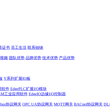
质证书
员工生活
联系钡铼
视频
团队优势
品牌优势
技术优势
产品优势
板
Y系列扩展IO板
实用软件
EdgePLC扩展I/O模块
RM工业应用软件
EdgeIO边缘I/O控制器
dbus协议网关
OPC UA协议网关
MQTT网关
BACnet协议网关
DL