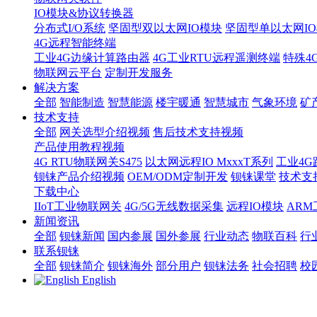
IO模块&协议转换器
分布式I/O系统
坚固型双以太网IO模块
坚固型单以太网IO模块
4G远程智能终端
工业4G边缘计算路由器
4G工业RTU远程遥测终端
特殊4
物联网云平台
定制开发服务
解决方案
全部
智能制造
智慧能源
楼宇暖通
智慧城市
气象环境
矿
技术支持
全部
网关选型介绍视频
售后技术支持视频
产品使用教程视频
4G RTU物联网关S475
以太网远程IO MxxxT系列
工业4G
钡铼产品介绍视频
OEM/ODM定制开发
钡铼课堂
技术支
下载中心
IIoT工业物联网关
4G/5G无线数据采集
远程IO模块
AR
新闻资讯
全部
钡铼新闻
国内参展
国外参展
行业动态
物联百科
行
联系钡铼
全部
钡铼简介
钡铼海外
部分用户
钡铼法务
社会招聘
校
English