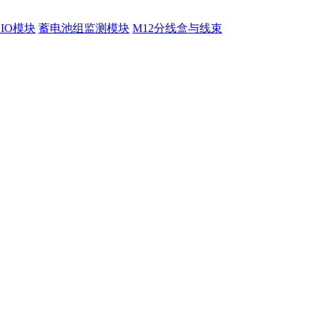
程IO模块
蓄电池组监测模块
M12分线盒与线束