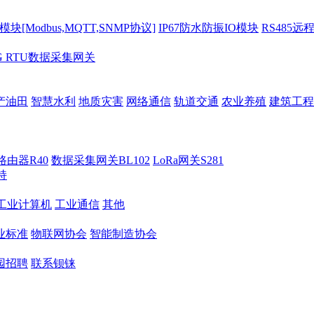
[Modbus,MQTT,SNMP协议]
IP67防水防振IO模块
RS485远
G RTU数据采集网关
产油田
智慧水利
地质灾害
网络通信
轨道交通
农业养殖
建筑工程
路由器R40
数据采集网关BL102
LoRa网关S281
持
M工业计算机
工业通信
其他
业标准
物联网协会
智能制造协会
园招聘
联系钡铼