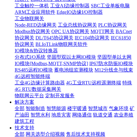
工业触控一体机
工业AI边缘控制器
SBC工业单板电脑
ARM工业应用软件
EdgeIO边缘I/O控制器
工业物联网关
Node-RED边缘网关
工业总线协议网关
PLC协议网关
Modbus协议网关
OPC UA协议网关
MQTT网关
BACnet
协议网关
DL/T645协议网关
IEC104协议网关
IEC61850
协议网关
BLIoTLink物联网关软件
IO模块&协议转换器
分布式I/O系统
坚固型双以太网IO模块
坚固型单以太网
IO模块[Modbus,MQTT,SNMP协议]
IP67防水防振IO模块
RS485远程IO模块
蓄电池组监测模块
M12分线盒与线束
4G远程智能终端
工业4G边缘计算路由器
4G工业RTU远程遥测终端
特殊
4G RTU数据采集网关
物联网云平台
定制开发服务
解决方案
全部
智能制造
智慧能源
楼宇暖通
智慧城市
气象环境
矿
产油田
智慧水利
地质灾害
网络通信
轨道交通
农业养殖
建筑工程
技术支持
全部
网关选型介绍视频
售后技术支持视频