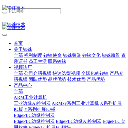
首页
关于钡铼
全部
福利制度
钡铼使命
钡铼荣誉
钡铼文化
钡铼愿景
资
质证书
员工生活
联系钡铼
视频访厂
全部
公司介绍视频
快速选型视频
全球化的钡铼
产品介
绍视频
团队优势
品牌优势
技术优势
产品优势
产品中心
全部
ARM工业计算机
工业边缘AI控制器
ARMxy系列工业计算机
X系列扩展
IO板
Y系列扩展IO板
EdgePLC边缘控制器
EdgePLC边缘控制器
EdgePLC边缘AI控制器
EdgePLC实
用软件
EdgePLC扩展I/O模块