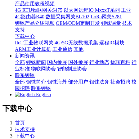
产品使用教程视频
4G RTU物联网关S475
以太网远程IO MxxxT系列
工业
4G路由器R40
数据采集网关BL102
LoRa网关S281
钡铼产品介绍视频
OEM/ODM定制开发
钡铼课堂
技术
支持
下载中心
IIoT工业物联网关
4G/5G无线数据采集
远程IO模块
ARM工业计算机
工业通信
其他
新闻资讯
全部
钡铼新闻
国内参展
国外参展
行业动态
物联百科
行
业标准
物联网协会
智能制造协会
联系钡铼
全部
钡铼简介
钡铼海外
部分用户
钡铼法务
社会招聘
校
园招聘
联系钡铼
English
下载中心
首页
技术支持
下载中心