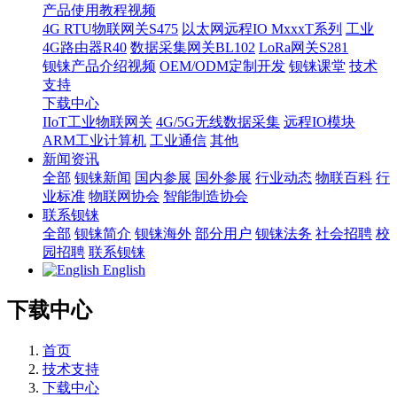
产品使用教程视频
4G RTU物联网关S475
以太网远程IO MxxxT系列
工业
4G路由器R40
数据采集网关BL102
LoRa网关S281
钡铼产品介绍视频
OEM/ODM定制开发
钡铼课堂
技术
支持
下载中心
IIoT工业物联网关
4G/5G无线数据采集
远程IO模块
ARM工业计算机
工业通信
其他
新闻资讯
全部
钡铼新闻
国内参展
国外参展
行业动态
物联百科
行
业标准
物联网协会
智能制造协会
联系钡铼
全部
钡铼简介
钡铼海外
部分用户
钡铼法务
社会招聘
校
园招聘
联系钡铼
English
下载中心
首页
技术支持
下载中心