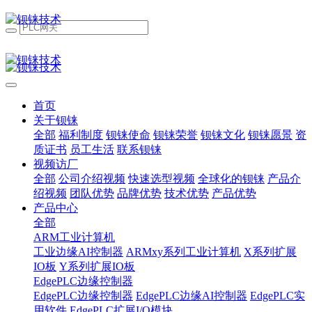
首页
关于钡铼
全部
福利制度
钡铼使命
钡铼荣誉
钡铼文化
钡铼愿景
资
质证书
员工生活
联系钡铼
视频访厂
全部
公司介绍视频
快速选型视频
全球化的钡铼
产品介
绍视频
团队优势
品牌优势
技术优势
产品优势
产品中心
全部
ARM工业计算机
工业边缘AI控制器
ARMxy系列工业计算机
X系列扩展
IO板
Y系列扩展IO板
EdgePLC边缘控制器
EdgePLC边缘控制器
EdgePLC边缘AI控制器
EdgePLC实
用软件
EdgePLC扩展I/O模块