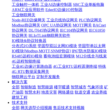
工业触控一体机
工业AI边缘控制器
SBC工业单板电脑
ARM工业应用软件
EdgeIO边缘I/O控制器
工业物联网关
Node-RED边缘网关
工业总线协议网关
PLC协议网关
Modbus协议网关
OPC UA协议网关
MQTT网关
BACnet
协议网关
DL/T645协议网关
IEC104协议网关
IEC61850
协议网关
BLIoTLink物联网关软件
IO模块&协议转换器
分布式I/O系统
坚固型双以太网IO模块
坚固型单以太网
IO模块[Modbus,MQTT,SNMP协议]
IP67防水防振IO模块
RS485远程IO模块
蓄电池组监测模块
M12分线盒与线束
4G远程智能终端
工业4G边缘计算路由器
4G工业RTU远程遥测终端
特殊
4G RTU数据采集网关
物联网云平台
定制开发服务
解决方案
全部
智能制造
智慧能源
楼宇暖通
智慧城市
气象环境
矿
产油田
智慧水利
地质灾害
网络通信
轨道交通
农业养殖
建筑工程
技术支持
全部
网关选型介绍视频
售后技术支持视频