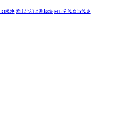
程IO模块
蓄电池组监测模块
M12分线盒与线束