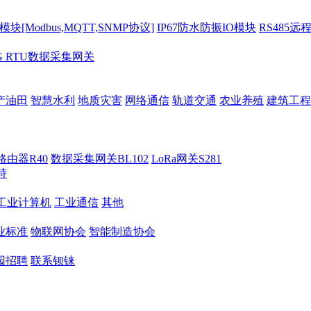
[Modbus,MQTT,SNMP协议]
IP67防水防振IO模块
RS485远
G RTU数据采集网关
产油田
智慧水利
地质灾害
网络通信
轨道交通
农业养殖
建筑工程
路由器R40
数据采集网关BL102
LoRa网关S281
持
M工业计算机
工业通信
其他
业标准
物联网协会
智能制造协会
园招聘
联系钡铼