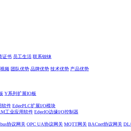
质证书
员工生活
联系钡铼
视频
团队优势
品牌优势
技术优势
产品优势
板
Y系列扩展IO板
实用软件
EdgePLC扩展I/O模块
RM工业应用软件
EdgeIO边缘I/O控制器
dbus协议网关
OPC UA协议网关
MQTT网关
BACnet协议网关
DL