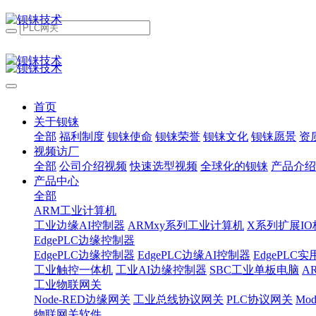
首页
关于钡铼
全部
福利制度
钡铼使命
钡铼荣誉
钡铼文化
钡铼愿景
资
视频访厂
全部
公司介绍视频
快速选型视频
全球化的钡铼
产品介绍
产品中心
全部
ARM工业计算机
工业边缘AI控制器
ARMxy系列工业计算机
X系列扩展IO
EdgePLC边缘控制器
EdgePLC边缘控制器
EdgePLC边缘AI控制器
EdgePLC
工业触控一体机
工业AI边缘控制器
SBC工业单板电脑
A
工业物联网关
Node-RED边缘网关
工业总线协议网关
PLC协议网关
Mo
物联网关软件