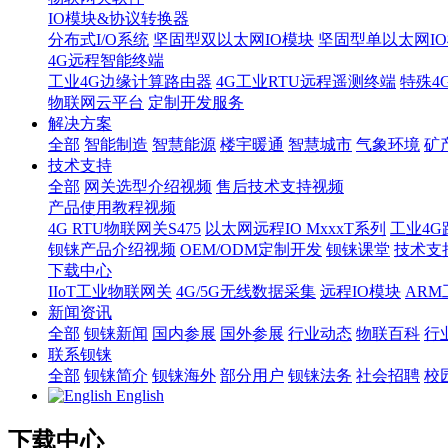
IO模块&协议转换器
分布式I/O系统
坚固型双以太网IO模块
坚固型单以太网IO模块
4G远程智能终端
工业4G边缘计算路由器
4G工业RTU远程遥测终端
特殊4
物联网云平台
定制开发服务
解决方案
全部
智能制造
智慧能源
楼宇暖通
智慧城市
气象环境
矿
技术支持
全部
网关选型介绍视频
售后技术支持视频
产品使用教程视频
4G RTU物联网关S475
以太网远程IO MxxxT系列
工业4G
钡铼产品介绍视频
OEM/ODM定制开发
钡铼课堂
技术支
下载中心
IIoT工业物联网关
4G/5G无线数据采集
远程IO模块
AR
新闻资讯
全部
钡铼新闻
国内参展
国外参展
行业动态
物联百科
行
联系钡铼
全部
钡铼简介
钡铼海外
部分用户
钡铼法务
社会招聘
校
English
下载中心