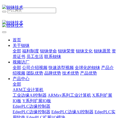
首页
关于钡铼
全部
福利制度
钡铼使命
钡铼荣誉
钡铼文化
钡铼愿景
资
质证书
员工生活
联系钡铼
视频访厂
全部
公司介绍视频
快速选型视频
全球化的钡铼
产品介
绍视频
团队优势
品牌优势
技术优势
产品优势
产品中心
全部
ARM工业计算机
工业边缘AI控制器
ARMxy系列工业计算机
X系列扩展
IO板
Y系列扩展IO板
EdgePLC边缘控制器
EdgePLC边缘控制器
EdgePLC边缘AI控制器
EdgePLC实
用软件
EdgePLC扩展I/O模块