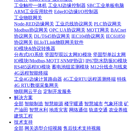
工业触控一体机
工业AI边缘控制器
SBC工业单板电脑
ARM工业应用软件
EdgeIO边缘I/O控制器
工业物联网关
Node-RED边缘网关
工业总线协议网关
PLC协议网关
Modbus协议网关
OPC UA协议网关
MQTT网关
BACnet
协议网关
DL/T645协议网关
IEC104协议网关
IEC61850
协议网关
BLIoTLink物联网关软件
IO模块&协议转换器
分布式I/O系统
坚固型双以太网IO模块
坚固型单以太网
IO模块[Modbus,MQTT,SNMP协议]
IP67防水防振IO模块
RS485远程IO模块
蓄电池组监测模块
M12分线盒与线束
4G远程智能终端
工业4G边缘计算路由器
4G工业RTU远程遥测终端
特殊
4G RTU数据采集网关
物联网云平台
定制开发服务
解决方案
全部
智能制造
智慧能源
楼宇暖通
智慧城市
气象环境
矿
产油田
智慧水利
地质灾害
网络通信
轨道交通
农业养殖
建筑工程
技术支持
全部
网关选型介绍视频
售后技术支持视频