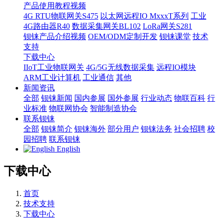
产品使用教程视频
4G RTU物联网关S475
以太网远程IO MxxxT系列
工业
4G路由器R40
数据采集网关BL102
LoRa网关S281
钡铼产品介绍视频
OEM/ODM定制开发
钡铼课堂
技术
支持
下载中心
IIoT工业物联网关
4G/5G无线数据采集
远程IO模块
ARM工业计算机
工业通信
其他
新闻资讯
全部
钡铼新闻
国内参展
国外参展
行业动态
物联百科
行
业标准
物联网协会
智能制造协会
联系钡铼
全部
钡铼简介
钡铼海外
部分用户
钡铼法务
社会招聘
校
园招聘
联系钡铼
English
下载中心
首页
技术支持
下载中心