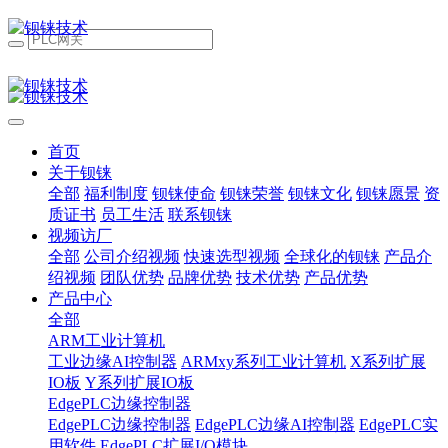
首页
关于钡铼
全部
福利制度
钡铼使命
钡铼荣誉
钡铼文化
钡铼愿景
资
质证书
员工生活
联系钡铼
视频访厂
全部
公司介绍视频
快速选型视频
全球化的钡铼
产品介
绍视频
团队优势
品牌优势
技术优势
产品优势
产品中心
全部
ARM工业计算机
工业边缘AI控制器
ARMxy系列工业计算机
X系列扩展
IO板
Y系列扩展IO板
EdgePLC边缘控制器
EdgePLC边缘控制器
EdgePLC边缘AI控制器
EdgePLC实
用软件
EdgePLC扩展I/O模块