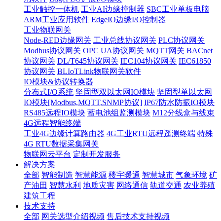
工业触控一体机
工业AI边缘控制器
SBC工业单板电脑
ARM工业应用软件
EdgeIO边缘I/O控制器
工业物联网关
Node-RED边缘网关
工业总线协议网关
PLC协议网关
Modbus协议网关
OPC UA协议网关
MQTT网关
BACnet
协议网关
DL/T645协议网关
IEC104协议网关
IEC61850
协议网关
BLIoTLink物联网关软件
IO模块&协议转换器
分布式I/O系统
坚固型双以太网IO模块
坚固型单以太网
IO模块[Modbus,MQTT,SNMP协议]
IP67防水防振IO模块
RS485远程IO模块
蓄电池组监测模块
M12分线盒与线束
4G远程智能终端
工业4G边缘计算路由器
4G工业RTU远程遥测终端
特殊
4G RTU数据采集网关
物联网云平台
定制开发服务
解决方案
全部
智能制造
智慧能源
楼宇暖通
智慧城市
气象环境
矿
产油田
智慧水利
地质灾害
网络通信
轨道交通
农业养殖
建筑工程
技术支持
全部
网关选型介绍视频
售后技术支持视频